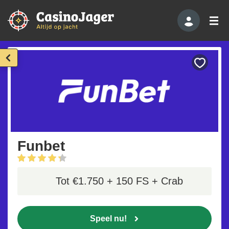
Bewaar
als
favoriet
Funbet
Tot €1.750 + 150 FS + Crab
Speel nu!