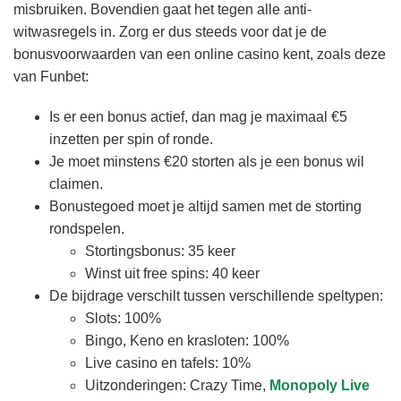
misbruiken. Bovendien gaat het tegen alle anti-
witwasregels in. Zorg er dus steeds voor dat je de
bonusvoorwaarden van een online casino kent, zoals deze
van Funbet:
Is er een bonus actief, dan mag je maximaal €5
inzetten per spin of ronde.
Je moet minstens €20 storten als je een bonus wil
claimen.
Bonustegoed moet je altijd samen met de storting
rondspelen.
Stortingsbonus: 35 keer
Winst uit free spins: 40 keer
De bijdrage verschilt tussen verschillende speltypen:
Slots: 100%
Bingo, Keno en krasloten: 100%
Live casino en tafels: 10%
Uitzonderingen: Crazy Time,
Monopoly Live