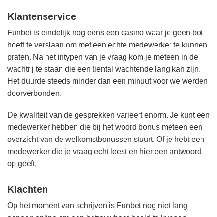
Klantenservice
Funbet is eindelijk nog eens een casino waar je geen bot
hoeft te verslaan om met een echte medewerker te kunnen
praten. Na het intypen van je vraag kom je meteen in de
wachtrij te staan die een tiental wachtende lang kan zijn.
Het duurde steeds minder dan een minuut voor we werden
doorverbonden.
De kwaliteit van de gesprekken varieert enorm. Je kunt een
medewerker hebben die bij het woord bonus meteen een
overzicht van de welkomstbonussen stuurt. Of je hebt een
medewerker die je vraag echt leest en hier een antwoord
op geeft.
Klachten
Op het moment van schrijven is Funbet nog niet lang