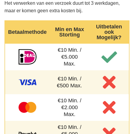
Het verwerken van een verzoek duurt tot 3 werkdagen,
maar er komen geen extra kosten bij.
Uitbetalen
Min en Max
Betaalmethode
ook
Storting
Mogelijk?
€10 Min. /
€5.000
Max.
€10 Min. /
€500 Max.
€10 Min. /
€2.000
Max.
€10 Min. /