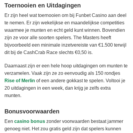
Toernooien en Uitdagingen
Er zijn heel wat toernooien om bij Funbet Casino aan deel
te nemen. Er zijn wekelijkse en maandelijkse competities
waarmee je munten en echt geld kunt winnen. Bovendien
zijn ze voor alle soorten spelers. The Masters heeft
bijvoorbeeld een minimale inzetvereiste van €1.500 terwijl
dit bij de CashCrab Race slechts €0,50 is.
Daarnaast zijn er een hele hoop uitdagingen om munten te
verzamelen. Vaak zijn ze zo eenvoudig als 150 rondjes
Rise of Merlin
of een andere gokkast te spelen. Voltooi je
20 uitdagingen in een week, dan krijg je zelfs extra
munten.
Bonusvoorwaarden
Een
casino bonus
zonder voorwaarden bestaat jammer
genoeg niet. Het zou gratis geld zijn dat spelers kunnen