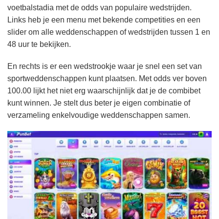
voetbalstadia met de odds van populaire wedstrijden.
Links heb je een menu met bekende competities en een
slider om alle weddenschappen of wedstrijden tussen 1 en
48 uur te bekijken.
En rechts is er een wedstrookje waar je snel een set van
sportweddenschappen kunt plaatsen. Met odds ver boven
100.00 lijkt het niet erg waarschijnlijk dat je de combibet
kunt winnen. Je stelt dus beter je eigen combinatie of
verzameling enkelvoudige weddenschappen samen.