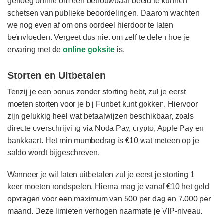
genoeg online om een betrouwbaar beeld te kunnen
schetsen van publieke beoordelingen. Daarom wachten
we nog even af om ons oordeel hierdoor te laten
beïnvloeden. Vergeet dus niet om zelf te delen hoe je
ervaring met de
online goksite
is.
Storten en Uitbetalen
Tenzij je een bonus zonder storting hebt, zul je eerst
moeten storten voor je bij Funbet kunt gokken. Hiervoor
zijn gelukkig heel wat betaalwijzen beschikbaar, zoals
directe overschrijving via Noda Pay, crypto, Apple Pay en
bankkaart. Het minimumbedrag is €10 wat meteen op je
saldo wordt bijgeschreven.
Wanneer je wil laten uitbetalen zul je eerst je storting 1
keer moeten rondspelen. Hierna mag je vanaf €10 het geld
opvragen voor een maximum van 500 per dag en 7.000 per
maand. Deze limieten verhogen naarmate je VIP-niveau.