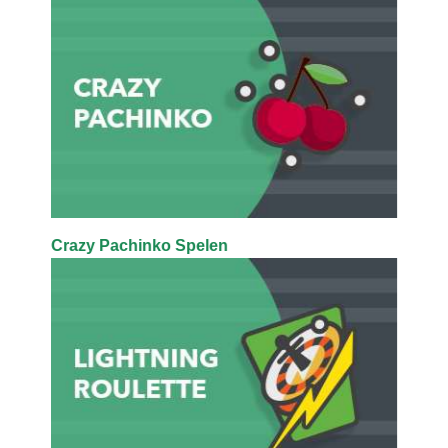
Crazy Pachinko Spelen