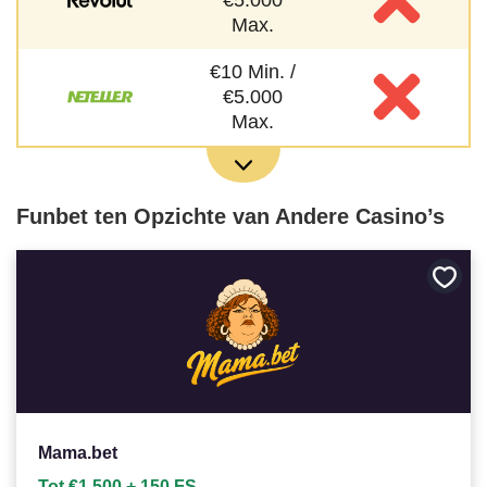
€5.000
Max.
€10 Min. /
€5.000
Max.
Funbet ten Opzichte van Andere Casino’s
Bewa
als
favori
Mama.bet
Tot €1.500 + 150 FS