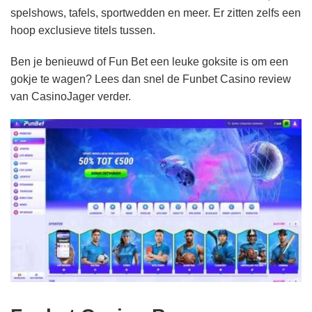
spelshows, tafels, sportwedden en meer. Er zitten zelfs een
hoop exclusieve titels tussen.
Ben je benieuwd of Fun Bet een leuke goksite is om een
gokje te wagen? Lees dan snel de Funbet Casino review
van CasinoJager verder.