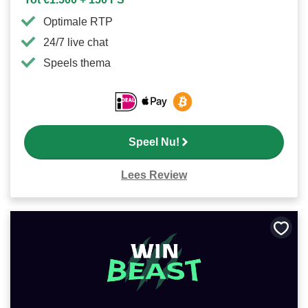
Optimale RTP
24/7 live chat
Speels thema
Speel Nu!
Lees Review
Bewa
als
favori