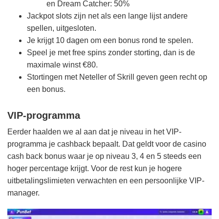
en Dream Catcher: 50%
Jackpot slots zijn net als een lange lijst andere
spellen, uitgesloten.
Je krijgt 10 dagen om een bonus rond te spelen.
Speel je met free spins zonder storting, dan is de
maximale winst €80.
Stortingen met Neteller of Skrill geven geen recht op
een bonus.
VIP-programma
Eerder haalden we al aan dat je niveau in het VIP-
programma je cashback bepaalt. Dat geldt voor de casino
cash back bonus waar je op niveau 3, 4 en 5 steeds een
hoger percentage krijgt. Voor de rest kun je hogere
uitbetalingslimieten verwachten en een persoonlijke VIP-
manager.