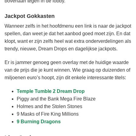
bovenaan tegen in de lobby.
Jackpot Gokkasten
Wanneer zelfs in het hoofdmenu een link is naar de jackpot
spellen, dan weet je dat het aanbod goed moet zijn. En dat
klopt, want er zijn zelfs heel wat extra onderverdelingen als
trendy, nieuwe, Dream Drops en dagelijkse jackpots.
Er is jammer genoeg geen overlay met de huidige waarde
van de prijs die je kunt winnen. Wie graag op duizenden of
miljoenen euro’s hoopt, zijn dit enkele interessante titels:
Temple Tumble 2 Dream Drop
Piggy and the Bank Mega Fire Blaze
Holmes and the Stolen Stones
9 Masks of Fire King Millions
9 Burning Dragons