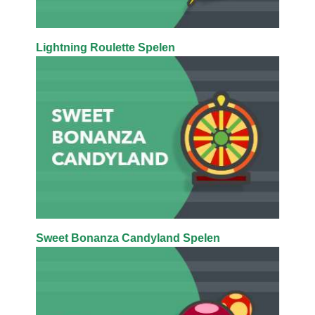
Lightning Roulette Spelen
Sweet Bonanza Candyland Spelen