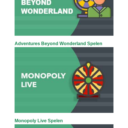
Adventures Beyond Wonderland Spelen
Monopoly Live Spelen