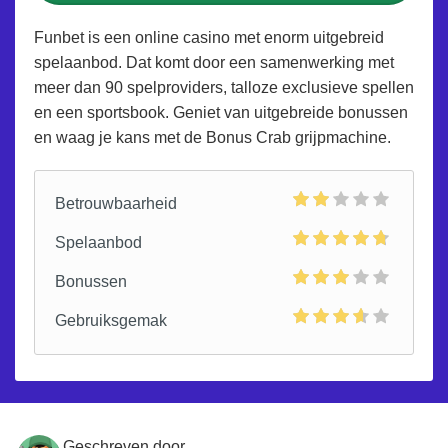
Funbet is een online casino met enorm uitgebreid
spelaanbod. Dat komt door een samenwerking met
meer dan 90 spelproviders, talloze exclusieve spellen
en een sportsbook. Geniet van uitgebreide bonussen
en waag je kans met de Bonus Crab grijpmachine.
Betrouwbaarheid
Spelaanbod
Bonussen
Gebruiksgemak
Geschreven door