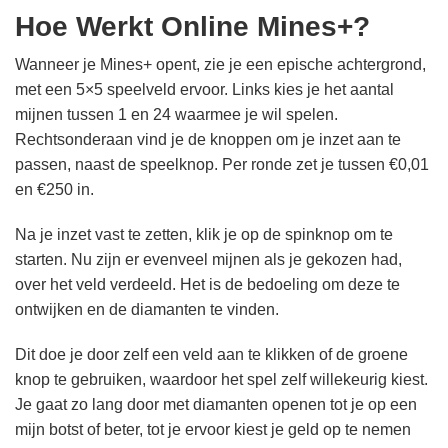
Hoe Werkt Online Mines+?
Wanneer je Mines+ opent, zie je een epische achtergrond,
met een 5×5 speelveld ervoor. Links kies je het aantal
mijnen tussen 1 en 24 waarmee je wil spelen.
Rechtsonderaan vind je de knoppen om je inzet aan te
passen, naast de speelknop. Per ronde zet je tussen €0,01
en €250 in.
Na je inzet vast te zetten, klik je op de spinknop om te
starten. Nu zijn er evenveel mijnen als je gekozen had,
over het veld verdeeld. Het is de bedoeling om deze te
ontwijken en de diamanten te vinden.
Dit doe je door zelf een veld aan te klikken of de groene
knop te gebruiken, waardoor het spel zelf willekeurig kiest.
Je gaat zo lang door met diamanten openen tot je op een
mijn botst of beter, tot je ervoor kiest je geld op te nemen