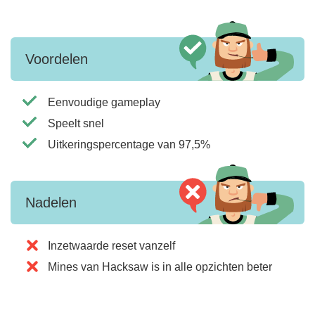
Voordelen
Eenvoudige gameplay
Speelt snel
Uitkeringspercentage van 97,5%
Nadelen
Inzetwaarde reset vanzelf
Mines van Hacksaw is in alle opzichten beter