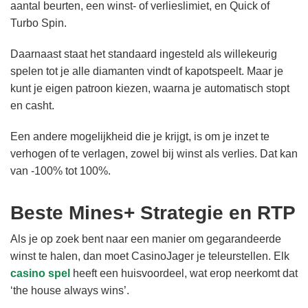
aantal beurten, een winst- of verlieslimiet, en Quick of
Turbo Spin.
Daarnaast staat het standaard ingesteld als willekeurig
spelen tot je alle diamanten vindt of kapotspeelt. Maar je
kunt je eigen patroon kiezen, waarna je automatisch stopt
en casht.
Een andere mogelijkheid die je krijgt, is om je inzet te
verhogen of te verlagen, zowel bij winst als verlies. Dat kan
van -100% tot 100%.
Beste Mines+ Strategie en RTP
Als je op zoek bent naar een manier om gegarandeerde
winst te halen, dan moet CasinoJager je teleurstellen. Elk
casino spel
heeft een huisvoordeel, wat erop neerkomt dat
‘the house always wins’.