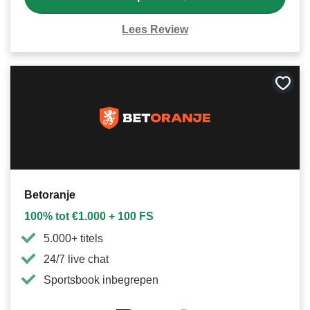
Lees Review
Bewa
als
favori
Betoranje
100% tot €1.000 + 100 FS
5.000+ titels
24/7 live chat
Sportsbook inbegrepen