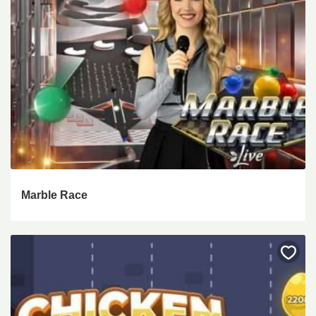
als
favori
Marble Race
Bewa
als
favori