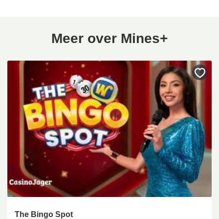
Meer over Mines+
Bewa
als
favori
The Bingo Spot