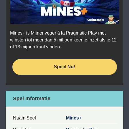
Mines+ is Mijnenveger à la Pragmatic Play met
winsten tot meer dan 5 miljoen keer je inzet als je 12
of 13 mijnen kunt vinden.
Speel Nu!
Spel Informatie
Naam Spel
Mines+