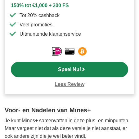
150% tot €1,000 + 200 FS
Tot 20% cashback
Veel promoties
Uitmuntende klantenservice
Speel Nu!
Lees Review
Voor- en Nadelen van Mines+
Je kunt Mines+ samenvatten in deze plus- en minpunten.
Maar vergeet niet dat als deze versie je niet aanstaat, er
ook andere zijn die je wel beter vindt.