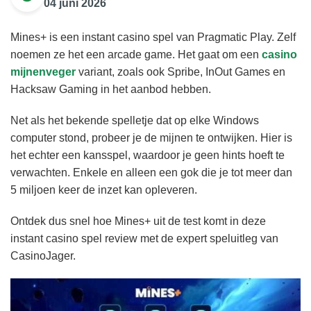
04 juni 2026
Mines+ is een instant casino spel van Pragmatic Play. Zelf
noemen ze het een arcade game. Het gaat om een
casino
mijnenveger
variant, zoals ook Spribe, InOut Games en
Hacksaw Gaming in het aanbod hebben.
Net als het bekende spelletje dat op elke Windows
computer stond, probeer je de mijnen te ontwijken. Hier is
het echter een kansspel, waardoor je geen hints hoeft te
verwachten. Enkele en alleen een gok die je tot meer dan
5 miljoen keer de inzet kan opleveren.
Ontdek dus snel hoe Mines+ uit de test komt in deze
instant casino spel review met de expert speluitleg van
CasinoJager.