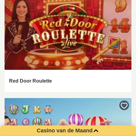
favori
Red Door Roulette
Bewa
als
favori
Casino van de Maand