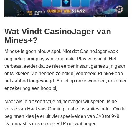
Wat Vindt CasinoJager van
Mines+?
Mines+ is geen nieuw spel. Niet dat CasinoJager vaak
originele gameplay van Pragmatic Play verwacht. Het
verbaast eerder dat ze niet eerder instant games zijn gaan
ontwikkelen. Zo hebben ze ook bijvoorbeeld Plinko+ aan
het aanbod toegevoegd. En let op onze woorden, er komen
er zeker nog een hoop bij.
Maar als je dit soort vrije mijnenveger wil spelen, is de
versie van Hacksaw Gaming in alle instanties beter. Om te
beginnen kies je er uit vier speelvelden van 3×3 tot 9×9.
Daarnaast is dus ook de RTP net wat hoger.