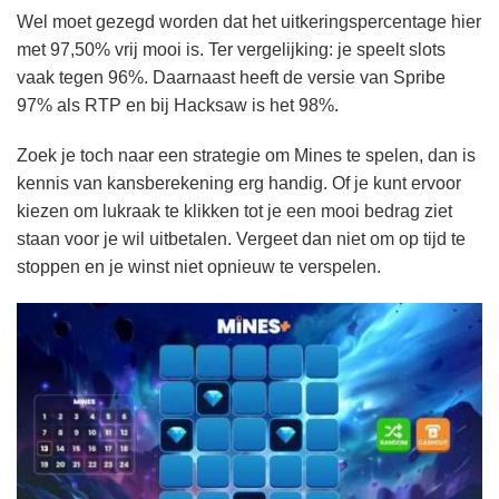
Wel moet gezegd worden dat het uitkeringspercentage hier
met 97,50% vrij mooi is. Ter vergelijking: je speelt slots
vaak tegen 96%. Daarnaast heeft de versie van Spribe
97% als RTP en bij Hacksaw is het 98%.
Zoek je toch naar een strategie om Mines te spelen, dan is
kennis van kansberekening erg handig. Of je kunt ervoor
kiezen om lukraak te klikken tot je een mooi bedrag ziet
staan voor je wil uitbetalen. Vergeet dan niet om op tijd te
stoppen en je winst niet opnieuw te verspelen.