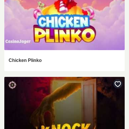
Chicken Plinko
Bewa
als
favori