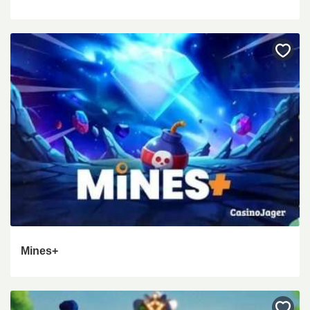
Bewa
als
favori
Mines+