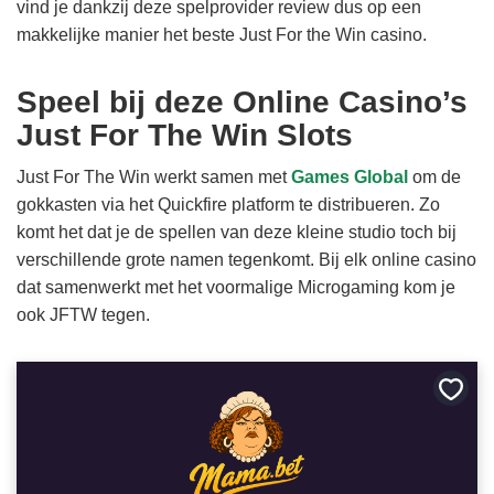
vind je dankzij deze spelprovider review dus op een
makkelijke manier het beste Just For the Win casino.
Speel bij deze Online Casino’s
Just For The Win Slots
Just For The Win werkt samen met
Games Global
om de
gokkasten via het Quickfire platform te distribueren. Zo
komt het dat je de spellen van deze kleine studio toch bij
verschillende grote namen tegenkomt. Bij elk online casino
dat samenwerkt met het voormalige Microgaming kom je
ook JFTW tegen.
Bewa
als
favori