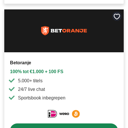
Bewa
als
favori
Betoranje
100% tot €1.000 + 100 FS
5.000+ titels
24/7 live chat
Sportsbook inbegrepen