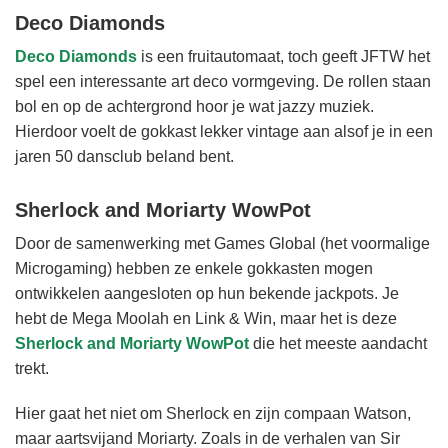
Deco Diamonds
Deco Diamonds
is een fruitautomaat, toch geeft JFTW het
spel een interessante art deco vormgeving. De rollen staan
bol en op de achtergrond hoor je wat jazzy muziek.
Hierdoor voelt de gokkast lekker vintage aan alsof je in een
jaren 50 dansclub beland bent.
Sherlock and Moriarty WowPot
Door de samenwerking met Games Global (het voormalige
Microgaming) hebben ze enkele gokkasten mogen
ontwikkelen aangesloten op hun bekende jackpots. Je
hebt de Mega Moolah en Link & Win, maar het is deze
Sherlock and Moriarty WowPot
die het meeste aandacht
trekt.
Hier gaat het niet om Sherlock en zijn compaan Watson,
maar aartsvijand Moriarty. Zoals in de verhalen van Sir