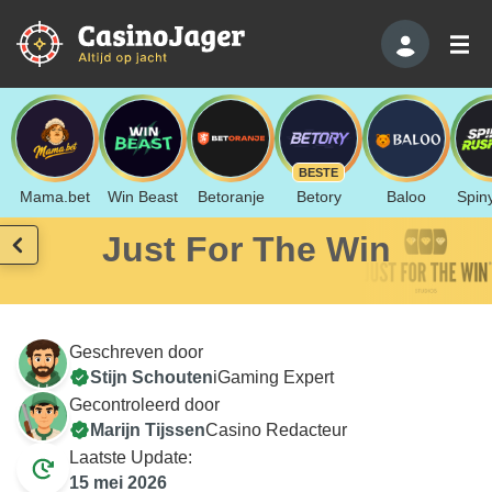
BESTE
Mama.bet
Win Beast
Betoranje
Betory
Baloo
Spin
Just For The Win
Geschreven door
Stijn Schouten
iGaming Expert
Gecontroleerd door
Marijn Tijssen
Casino Redacteur
Laatste Update:
15 mei 2026