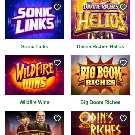
Bewaar
Bewa
als
als
favoriet
favori
Sonic Links
Divine Riches Helios
Bewaar
Bewa
als
als
favoriet
favori
Wildfire Wins
Big Boom Riches
Bewaar
Bewa
als
als
favoriet
favori