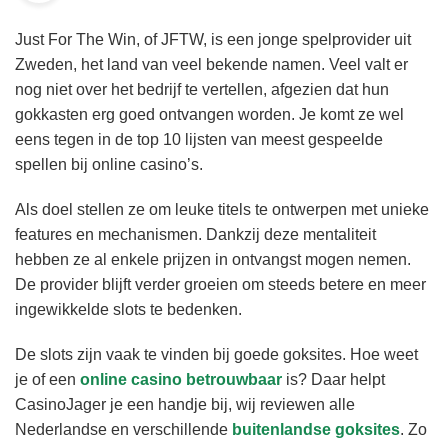
Just For The Win, of JFTW, is een jonge spelprovider uit
Zweden, het land van veel bekende namen. Veel valt er
nog niet over het bedrijf te vertellen, afgezien dat hun
gokkasten erg goed ontvangen worden. Je komt ze wel
eens tegen in de top 10 lijsten van meest gespeelde
spellen bij online casino’s.
Als doel stellen ze om leuke titels te ontwerpen met unieke
features en mechanismen. Dankzij deze mentaliteit
hebben ze al enkele prijzen in ontvangst mogen nemen.
De provider blijft verder groeien om steeds betere en meer
ingewikkelde slots te bedenken.
De slots zijn vaak te vinden bij goede goksites. Hoe weet
je of een
online casino betrouwbaar
is? Daar helpt
CasinoJager je een handje bij, wij reviewen alle
Nederlandse en verschillende
buitenlandse goksites
. Zo