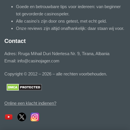
Goede en betrouwbare tips voor iedereen: van beginner
tot gevorderde casinospeler.
Alle casino's zijn door ons getest, met echt geld.
Onze reviews zijn altijd onafhankelijk: daar staan wij voor.
Contact
Adres: Rruga Mihail Duri Ndertesa Nr. 9, Tirana, Albania
Email:
info@casinojager.com
Copyright © 2012 – 2026 – alle rechten voorbehouden.
Online een klacht indienen?