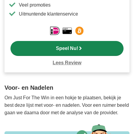
Veel promoties
Uitmuntende klantenservice
Speel Nu!
Lees Review
Voor- en Nadelen
Om Just For The Win in een hokje te plaatsen, bekijk je
best deze lijst met voor- en nadelen. Voor een ruimer beeld
gaan we daarna door met de analyse van de provider.