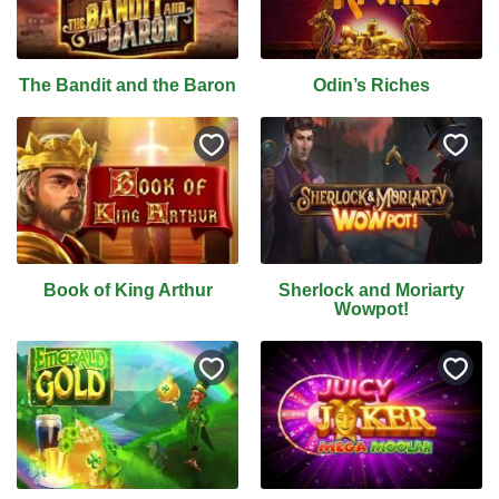
The Bandit and the Baron
Odin’s Riches
Bewaar
Bewa
als
als
favoriet
favori
Book of King Arthur
Sherlock and Moriarty
Wowpot!
Bewaar
Bewa
als
als
favoriet
favori