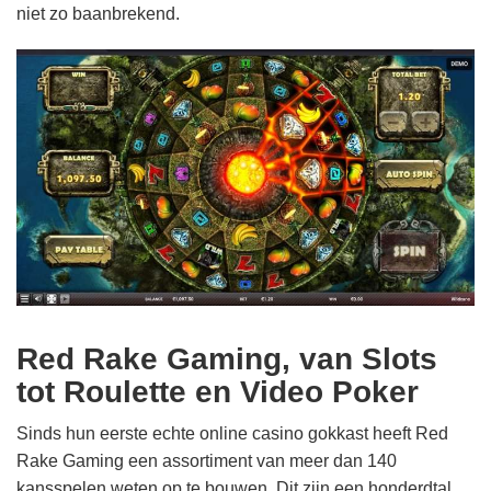
niet zo baanbrekend.
Red Rake Gaming, van Slots
tot Roulette en Video Poker
Sinds hun eerste echte online casino gokkast heeft Red
Rake Gaming een assortiment van meer dan 140
kansspelen weten op te bouwen. Dit zijn een honderdtal