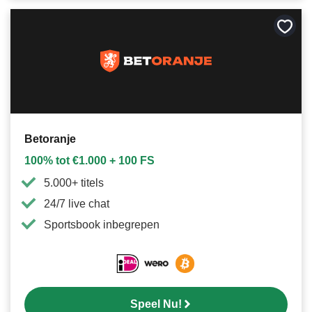
Bewa
als
favori
Betoranje
100% tot €1.000 + 100 FS
5.000+ titels
24/7 live chat
Sportsbook inbegrepen
Speel Nu!