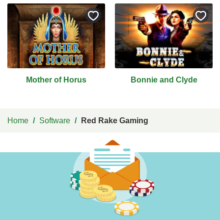
Bewaar
Bewa
als
als
favoriet
favori
Mother of Horus
Bonnie and Clyde
Home
/
Software
/
Red Rake Gaming