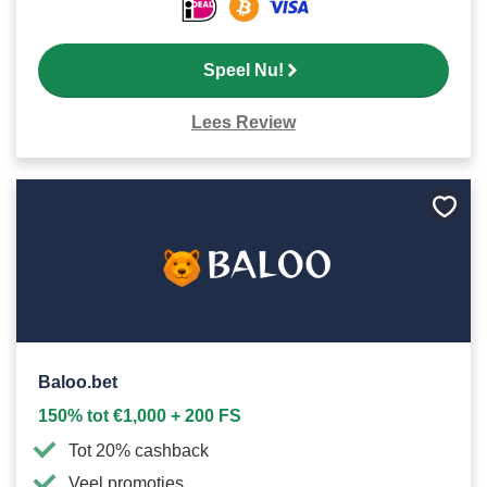
Speel Nu!
Lees Review
Bewa
als
favori
Baloo.bet
150% tot €1,000 + 200 FS
Tot 20% cashback
Veel promoties