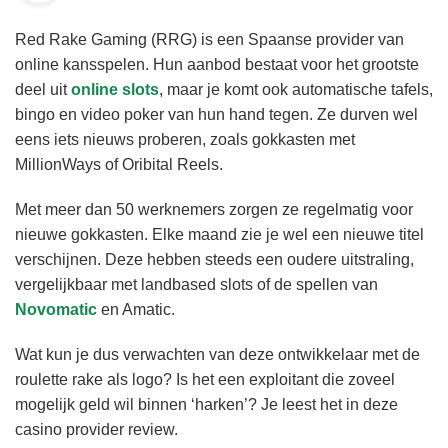
Red Rake Gaming (RRG) is een Spaanse provider van
online kansspelen. Hun aanbod bestaat voor het grootste
deel uit
online slots
, maar je komt ook automatische tafels,
bingo en video poker van hun hand tegen. Ze durven wel
eens iets nieuws proberen, zoals gokkasten met
MillionWays of Oribital Reels.
Met meer dan 50 werknemers zorgen ze regelmatig voor
nieuwe gokkasten. Elke maand zie je wel een nieuwe titel
verschijnen. Deze hebben steeds een oudere uitstraling,
vergelijkbaar met landbased slots of de spellen van
Novomatic
en Amatic.
Wat kun je dus verwachten van deze ontwikkelaar met de
roulette rake als logo? Is het een exploitant die zoveel
mogelijk geld wil binnen ‘harken’? Je leest het in deze
casino provider review.