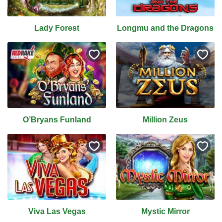
Lady Forest
Longmu and the Dragons
Bewaar
Bewa
als
als
favoriet
favori
O’Bryans Funland
Million Zeus
Bewaar
Bewa
als
als
favoriet
favori
Viva Las Vegas
Mystic Mirror