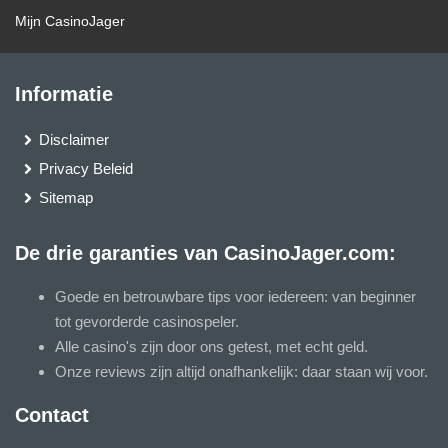
Mijn CasinoJager
Informatie
Disclaimer
Privacy Beleid
Sitemap
De drie garanties van CasinoJager.com:
Goede en betrouwbare tips voor iedereen: van beginner
tot gevorderde casinospeler.
Alle casino's zijn door ons getest, met echt geld.
Onze reviews zijn altijd onafhankelijk: daar staan wij voor.
Contact