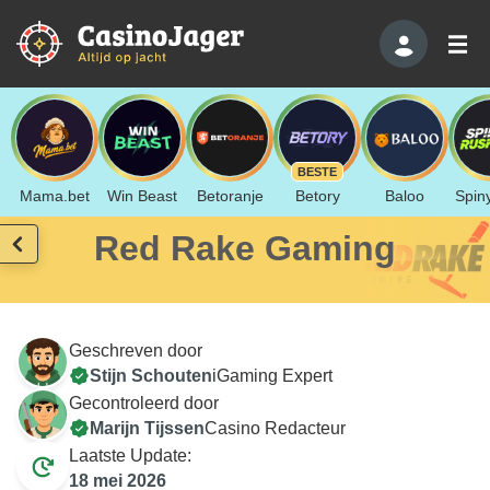
BESTE
Mama.bet
Win Beast
Betoranje
Betory
Baloo
Spin
Red Rake Gaming
Geschreven door
Stijn Schouten
iGaming Expert
Gecontroleerd door
Marijn Tijssen
Casino Redacteur
Laatste Update:
18 mei 2026