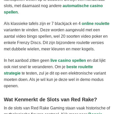
slots, met daarnaast nog andere
automatische casino
spellen
.
Als klassieke tafels zijn er 7 blackjack en 4
online roulette
varianten te vinden. Deze worden aangevuld met een
aantal video bingo spellen, wel 20 soorten video poker en
enkele Frenzy Discs. Dit zijn bijzondere roulette versies
met dubbele wielen, meer kleuren en meer kogels.
In het aanbod zitten geen
live casino spellen
en dat lijkt
ook niet snel te veranderen. Om je
beste roulette
strategie
te testen, zul je dit op een elektronische variant
moeten doen. Als je wil kun je deze wel in demo modus
openen.
Wat Kenmerkt de Slots van Red Rake?
In de slots van Red Rake Gaming staan vaak historische of