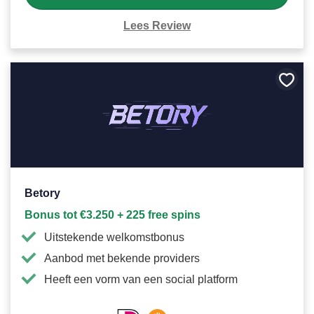
Lees Review
Bewa
als
favori
Betory
Bonus tot €3.250 + 225 free spins
Uitstekende welkomstbonus
Aanbod met bekende providers
Heeft een vorm van een social platform