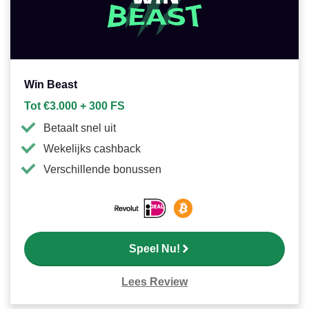
Win Beast
Tot €3.000 + 300 FS
Betaalt snel uit
Wekelijks cashback
Verschillende bonussen
Speel Nu!
Lees Review