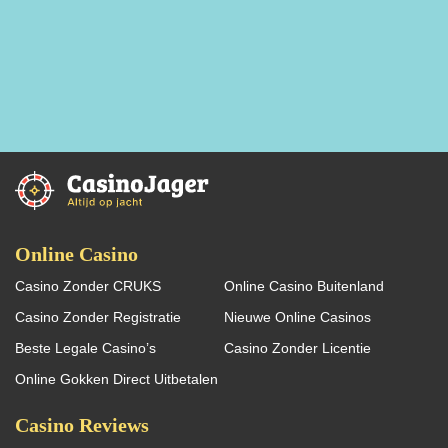
Online Casino
Casino Zonder CRUKS
Online Casino Buitenland
Casino Zonder Registratie
Nieuwe Online Casinos
Beste Legale Casino’s
Casino Zonder Licentie
Online Gokken Direct Uitbetalen
Casino Reviews