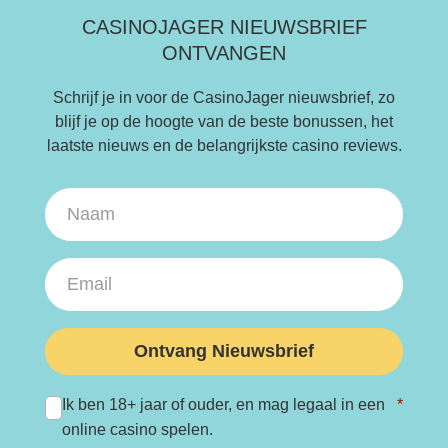
CASINOJAGER NIEUWSBRIEF
ONTVANGEN
Schrijf je in voor de CasinoJager nieuwsbrief, zo
blijf je op de hoogte van de beste bonussen, het
laatste nieuws en de belangrijkste casino reviews.
Ontvang Nieuwsbrief
Ik ben 18+ jaar of ouder, en mag legaal in een
*
online casino spelen.