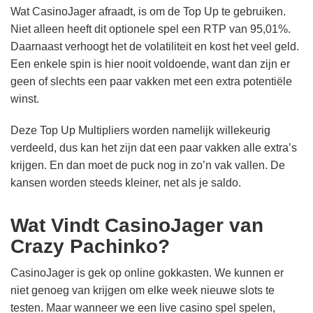
Wat CasinoJager afraadt, is om de Top Up te gebruiken.
Niet alleen heeft dit optionele spel een RTP van 95,01%.
Daarnaast verhoogt het de volatiliteit en kost het veel geld.
Een enkele spin is hier nooit voldoende, want dan zijn er
geen of slechts een paar vakken met een extra potentiële
winst.
Deze Top Up Multipliers worden namelijk willekeurig
verdeeld, dus kan het zijn dat een paar vakken alle extra’s
krijgen. En dan moet de puck nog in zo’n vak vallen. De
kansen worden steeds kleiner, net als je saldo.
Wat Vindt CasinoJager van
Crazy Pachinko?
CasinoJager is gek op online gokkasten. We kunnen er
niet genoeg van krijgen om elke week nieuwe slots te
testen. Maar wanneer we een live casino spel spelen,