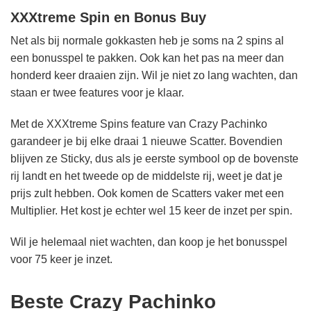
XXXtreme Spin en Bonus Buy
Net als bij normale gokkasten heb je soms na 2 spins al
een bonusspel te pakken. Ook kan het pas na meer dan
honderd keer draaien zijn. Wil je niet zo lang wachten, dan
staan er twee features voor je klaar.
Met de XXXtreme Spins feature van Crazy Pachinko
garandeer je bij elke draai 1 nieuwe Scatter. Bovendien
blijven ze Sticky, dus als je eerste symbool op de bovenste
rij landt en het tweede op de middelste rij, weet je dat je
prijs zult hebben. Ook komen de Scatters vaker met een
Multiplier. Het kost je echter wel 15 keer de inzet per spin.
Wil je helemaal niet wachten, dan koop je het bonusspel
voor 75 keer je inzet.
Beste Crazy Pachinko