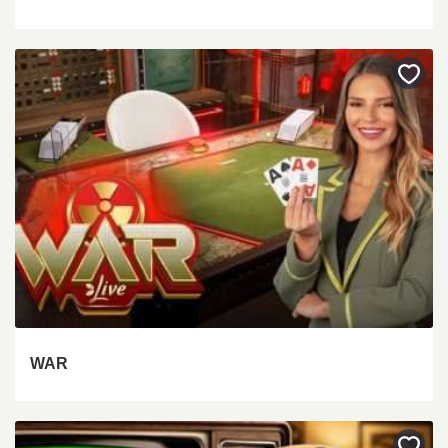
Bewa
als
favori
WAR