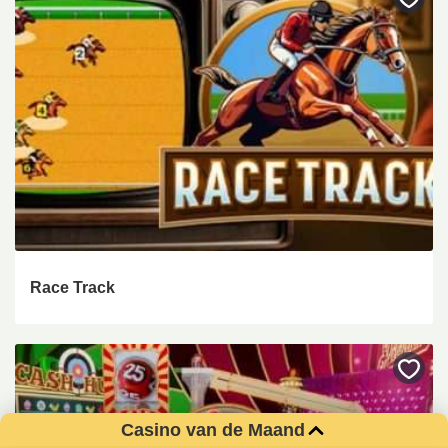
Bewa
als
favori
Race Track
Bewa
als
favori
Casino van de Maand