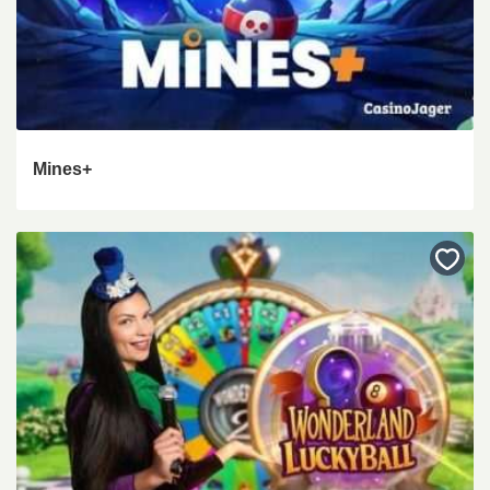
Mines+
Bewa
als
favori