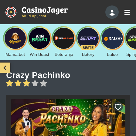
BESTE
Mama.bet
Win Beast
Betoranje
Betory
Baloo
Spin
Crazy Pachinko
Bewaar
als
favoriet