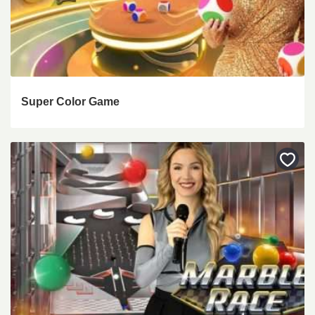
Super Color Game
Bewa
als
favori