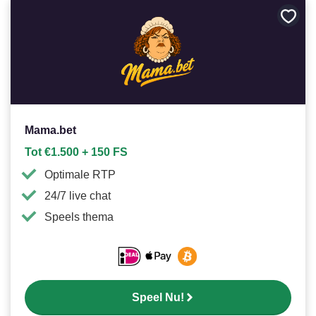
Bewa
als
favori
Mama.bet
Tot €1.500 + 150 FS
Optimale RTP
24/7 live chat
Speels thema
Speel Nu!