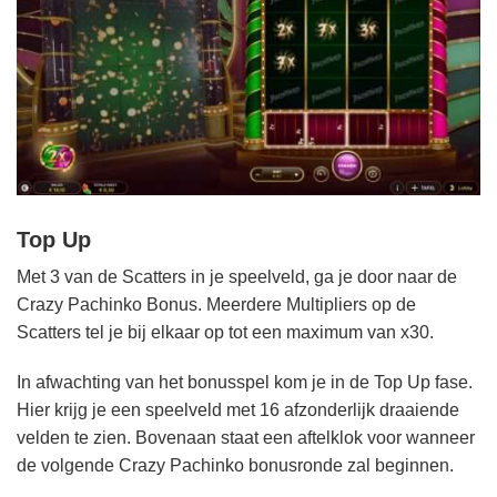
Top Up
Met 3 van de Scatters in je speelveld, ga je door naar de
Crazy Pachinko Bonus. Meerdere Multipliers op de
Scatters tel je bij elkaar op tot een maximum van x30.
In afwachting van het bonusspel kom je in de Top Up fase.
Hier krijg je een speelveld met 16 afzonderlijk draaiende
velden te zien. Bovenaan staat een aftelklok voor wanneer
de volgende Crazy Pachinko bonusronde zal beginnen.