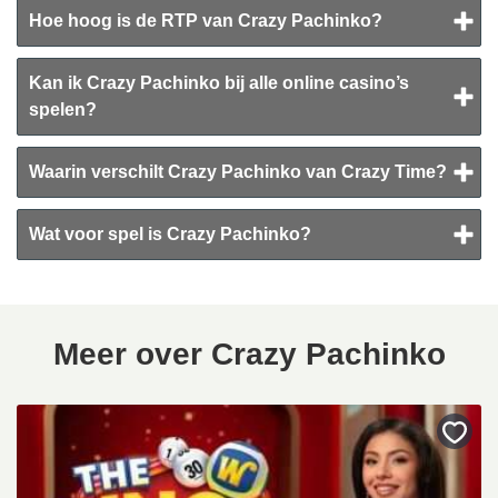
Hoe hoog is de RTP van Crazy Pachinko?
Kan ik Crazy Pachinko bij alle online casino’s
spelen?
Waarin verschilt Crazy Pachinko van Crazy Time?
Wat voor spel is Crazy Pachinko?
Meer over Crazy Pachinko
Bewa
als
favori