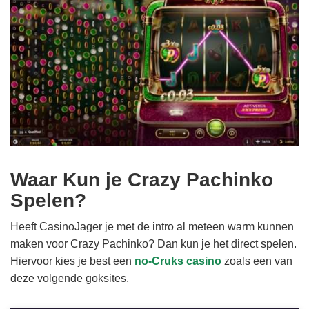
Waar Kun je Crazy Pachinko
Spelen?
Heeft CasinoJager je met de intro al meteen warm kunnen
maken voor Crazy Pachinko? Dan kun je het direct spelen.
Hiervoor kies je best een
no-Cruks casino
zoals een van
deze volgende goksites.