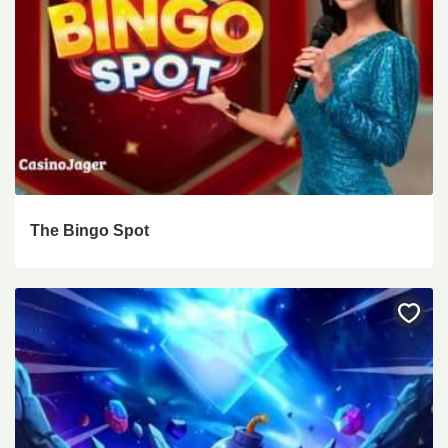
The Bingo Spot
Bewa
als
favori