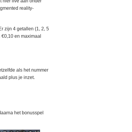
 hier live aan onder
gmented reality-
 zijn 4 getallen (1, 2, 5
s €0,10 en maximaal
hetzelfde als het nummer
ald plus je inzet.
 daarna het bonusspel