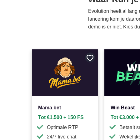
Evolution heeft al lang
lancering kom je daarom
demo is er niet. Kies d
Bewaar
als
favoriet
Mama.bet
Win Beast
Tot €1.500 + 150 FS
Tot €3.000 +
Optimale RTP
Betaalt sn
24/7 live chat
Wekelijk