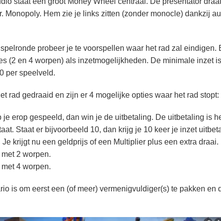
dio staat een groot Money Wheel centraal. De presentator draait
. Monopoly. Hem zie je links zitten (zonder monocle) dankzij au
pelronde probeer je te voorspellen waar het rad zal eindigen. Er
s (2 en 4 worpen) als inzetmogelijkheden. De minimale inzet i
00 per speelveld.
t rad gedraaid en zijn er 4 mogelijke opties waar het rad stopt:
 je erop gespeeld, dan win je de uitbetaling. De uitbetaling is 
aat. Staat er bijvoorbeeld 10, dan krijg je 10 keer je inzet uitbeta
Je krijgt nu een geldprijs of een Multiplier plus een extra draai.
 met 2 worpen.
 met 4 worpen.
rio is om eerst een (of meer) vermenigvuldiger(s) te pakken en