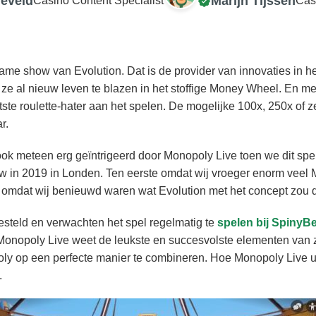
eveld
Marijn Tijssen
Casino Content Specialist
Cas
me show van Evolution. Dat is de provider van innovaties in he
ze al nieuw leven te blazen in het stoffige Money Wheel. En m
tste roulette-hater aan het spelen. De mogelijke 100x, 250x of z
r.
k meteen erg geïntrigeerd door Monopoly Live toen we dit spel
 in 2019 in Londen. Ten eerste omdat wij vroeger enorm veel
omdat wij benieuwd waren wat Evolution met het concept zou 
esteld en verwachten het spel regelmatig te
spelen bij SpinyBe
 Monopoly Live weet de leukste en succesvolste elementen van
ly op een perfecte manier te combineren. Hoe Monopoly Live uit 
.