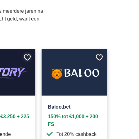
fs meerdere jaren na
cht geld, want een
Bewaar
Bewaar
als
als
favoriet
favoriet
Baloo.bet
 €3.250 + 225
150% tot €1,000 + 200
FS
kende
Tot 20% cashback