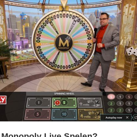
 Monopoly Live Spelen?