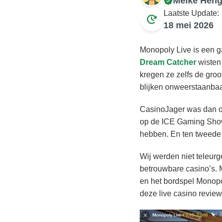
Meike Heng
Laatste Update:
18 mei 2026
Monopoly Live is een ga
Dream Catcher
wisten 
kregen ze zelfs de groo
blijken onweerstaanbaa
CasinoJager was dan oo
op de ICE Gaming Show
hebben. En ten tweede 
Wij werden niet teleurg
betrouwbare casino’s.
en het bordspel Monopo
deze live casino review