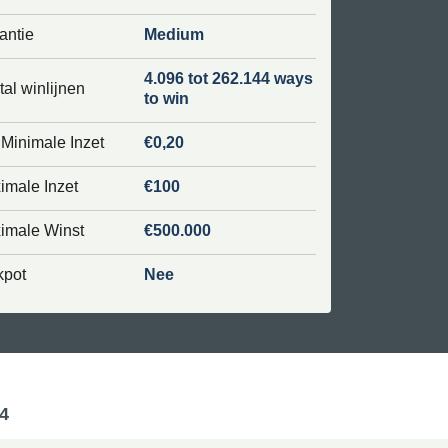
ds
Ja
betalingspercentage
96%
antie
Medium
antie
Medium
4.096 tot 262.144 ways
al winlijnen
to win
4.096 tot 262.144 ways to
al winlijnen
win
 Minimale Inzet
€0,20
 Minimale Inzet
€0,20
imale Inzet
€100
imale Inzet
€100
imale Winst
€500.000
imale Winst
€500.000
kpot
Nee
kpot
Nee
4