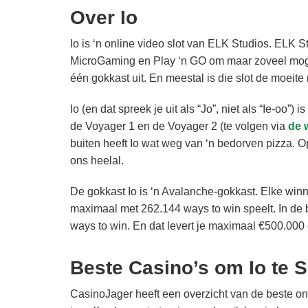
Over Io
Io is ‘n online video slot van ELK Studios. ELK S
MicroGaming en Play ‘n GO om maar zoveel moge
één gokkast uit. En meestal is die slot de moeit
Io (en dat spreek je uit als “Jo”, niet als “Ie-oo
de Voyager 1 en de Voyager 2 (te volgen via
de 
buiten heeft Io wat weg van ‘n bedorven pizza. Op
ons heelal.
De gokkast Io is ‘n Avalanche-gokkast. Elke winne
maximaal met 262.144 ways to win speelt. In de
ways to win. En dat levert je maximaal €500.000 
Beste Casino’s om Io te 
CasinoJager heeft een overzicht van de beste on