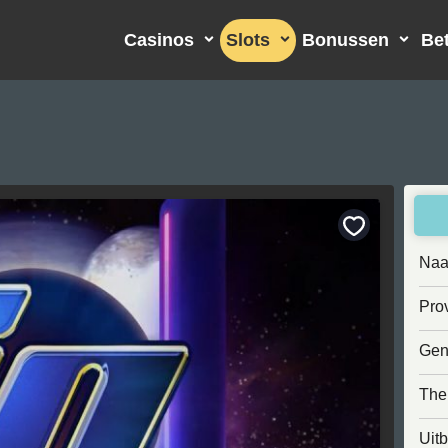
Casinos
Slots
Bonussen
Bet
Bewaar
als
Naa
favoriet
Ree
Ree
Aut
Naa
Pro
Aut
Bon
Bon
Pro
Gen
Fre
Fre
Pro
Gen
Th
Pro
Mult
Wil
Th
Uit
Mult