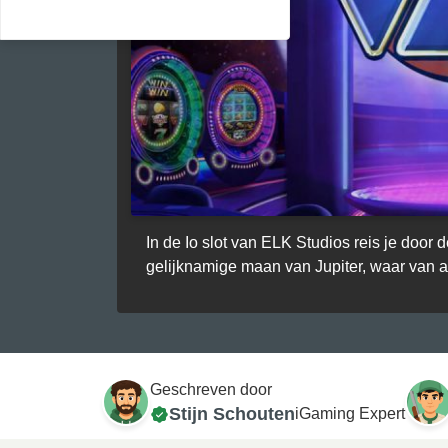
In de Io slot van ELK Studios reis je door 
gelijknamige maan van Jupiter, waar van al
Geschreven door
Stijn Schouten
iGaming Expert