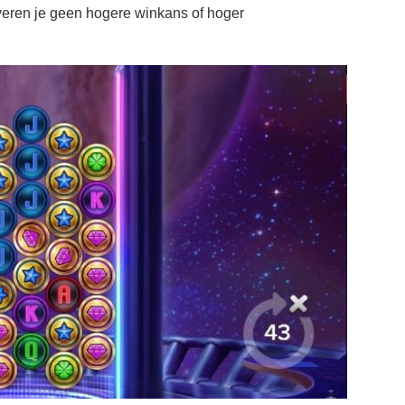
everen je geen hogere winkans of hoger