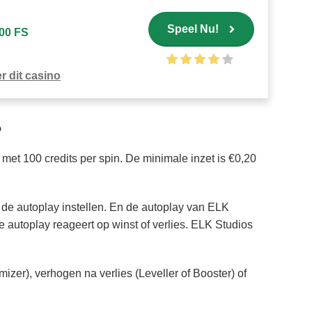
Speel Nu!
100 FS
r dit casino
?
met 100 credits per spin. De minimale inzet is €0,20
 de autoplay instellen. En de autoplay van ELK
de autoplay reageert op winst of verlies. ELK Studios
mizer), verhogen na verlies (Leveller of Booster) of