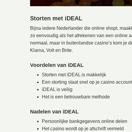
Storten met iDEAL
Bijna iedere Nederlander die online shopt, maak
zo eenvoudig als het afrekenen van een online a
normaal, maar in buitenlandse casino’s kom je de
Klarna, Volt en Brite.
Voordelen van iDEAL
Storten met iDEAL is makkelijk
Een storting staat snel op je casino accoun
iDEAL is veilig
Het is een betrouwbare methode
Nadelen van iDEAL
Persoonlijke bankgegevens online delen
Het casino wordt op je afschrift vermeld