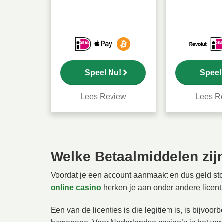
Speel Nu!
Speel
Lees Review
Lees R
Welke Betaalmiddelen zij
Voordat je een account aanmaakt en dus geld stor
online casino
herken je aan onder andere licent
Een van de licenties is die legitiem is, is bijvoo