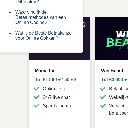
Uitbetalen?
Waar vind ik de
Betaalmethodes van een
Online Casino?
Bewaar
als
Wat is de Beste Betaalwijze
favoriet
voor Online Gokken?
Mama.bet
Win Beast
Tot €1.500 + 150 FS
Tot €3.000 +
Optimale RTP
Betaalt sn
24/7 live chat
Wekelijk
Speels thema
Verschil
bonusse