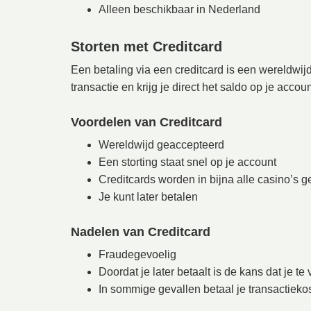
Alleen beschikbaar in Nederland
Storten met Creditcard
Een betaling via een creditcard is een wereldwi
transactie en krijg je direct het saldo op je accou
Voordelen van Creditcard
Wereldwijd geaccepteerd
Een storting staat snel op je account
Creditcards worden in bijna alle casino’s 
Je kunt later betalen
Nadelen van Creditcard
Fraudegevoelig
Doordat je later betaalt is de kans dat je te 
In sommige gevallen betaal je transactieko