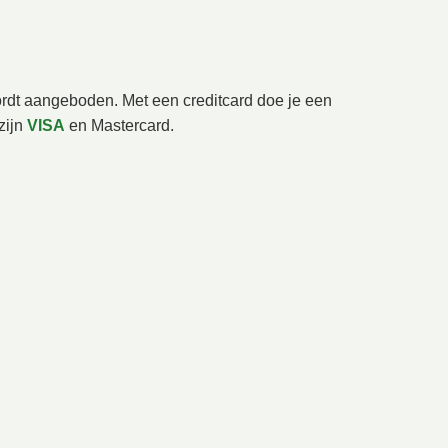
ordt aangeboden. Met een creditcard doe je een
 zijn
VISA
en Mastercard.