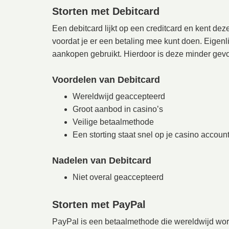
Storten met Debitcard
Een debitcard lijkt op een creditcard en kent de
voordat je er een betaling mee kunt doen. Eigenli
aankopen gebruikt. Hierdoor is deze minder gevo
Voordelen van Debitcard
Wereldwijd geaccepteerd
Groot aanbod in casino’s
Veilige betaalmethode
Een storting staat snel op je casino accoun
Nadelen van Debitcard
Niet overal geaccepteerd
Storten met PayPal
PayPal is een betaalmethode die wereldwijd word