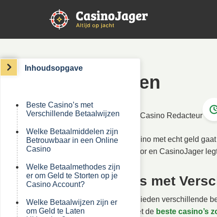
Inhoudsopgave
Betaalwijzen
Geschreven door
Beste Casino’s met
Verschillende Betaalwijzen
Marijn Tijssen
Casino Redacteur
Welke Betaalmiddelen zijn
Zodra je bij een online casino met echt geld gaat
Betrouwbaar in een Online
Casino
verschillende manieren voor en CasinoJager legt 
Welke Betaalmethodes zijn
er om Geld te Storten op je
Beste Casino’s met Versc
Casino Account?
De beste online casino’s bieden verschillende 
Welke Betaalwijzen zijn er
om Geld te Laten
bonussen. CasinoJager zet de
beste casino’s 