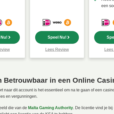
een soc
 Nu!
Speel Nu!
Spe
eview
Lees Review
Lees
n Betrouwbaar in een Online Casi
t naar dit account is het essentieel om na te gaan of een casin
ies en vergunningen.
rbeeld die van de
Malta Gaming Authority
. De licentie vind je b