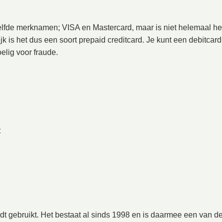
zelfde merknamen; VISA en Mastercard, maar is niet helemaal he
jk is het dus een soort prepaid creditcard. Je kunt een debitcard
elig voor fraude.
t
t gebruikt. Het bestaat al sinds 1998 en is daarmee een van de