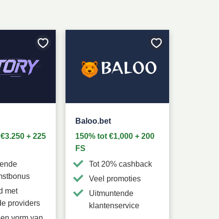
Bewaar
Bewaar
als
als
favoriet
favoriet
Baloo.bet
 €3.250 + 225
150% tot €1,000 + 200
FS
kende
Tot 20% cashback
mstbonus
Veel promoties
d met
Uitmuntende
e providers
klantenservice
een vorm van