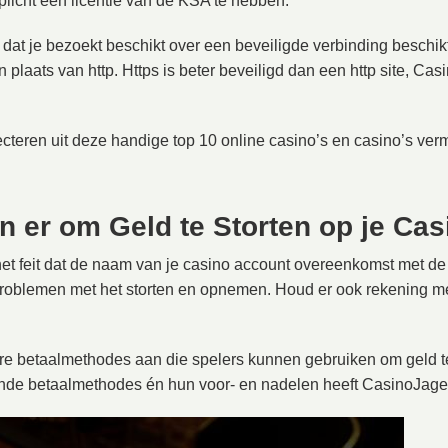
licht een licentie van de KSA te hebben.
 dat je bezoekt beschikt over een beveiligde verbinding beschikt.
s in plaats van http. Https is beter beveiligd dan een http site,
lecteren uit deze handige top 10 online casino’s en casino’s ve
n er om Geld te Storten op je Ca
s het feit dat de naam van je casino account overeenkomst met 
e problemen met het storten en opnemen. Houd er ook rekening 
e betaalmethodes aan die spelers kunnen gebruiken om geld te
de betaalmethodes én hun voor- en nadelen heeft CasinoJager h