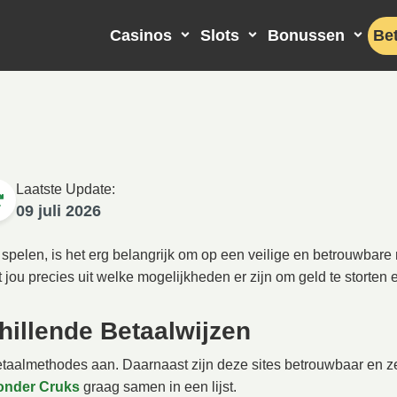
Casinos
Slots
Bonussen
Bet
Laatste Update:
09 juli 2026
 spelen, is het erg belangrijk om op een veilige en betrouwbare m
jou precies uit welke mogelijkheden er zijn om geld te storten 
hillende Betaalwijzen
betaalmethodes aan. Daarnaast zijn deze sites betrouwbaar en
zonder Cruks
graag samen in een lijst.