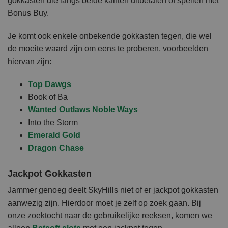
gokkasten die langs beide kanten uitbetalen of spellen met
Bonus Buy.
Je komt ook enkele onbekende gokkasten tegen, die wel
de moeite waard zijn om eens te proberen, voorbeelden
hiervan zijn:
Top Dawgs
Book of Ba
Wanted Outlaws Noble Ways
Into the Storm
Emerald Gold
Dragon Chase
Jackpot Gokkasten
Jammer genoeg deelt SkyHills niet of er jackpot gokkasten
aanwezig zijn. Hierdoor moet je zelf op zoek gaan. Bij
onze zoektocht naar de gebruikelijke reeksen, komen we