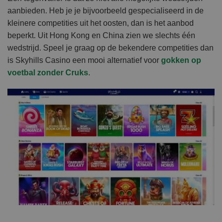
aanbieden. Heb je je bijvoorbeeld gespecialiseerd in de
kleinere competities uit het oosten, dan is het aanbod
beperkt. Uit Hong Kong en China zien we slechts één
wedstrijd. Speel je graag op de bekendere competities dan
is Skyhills Casino een mooi alternatief voor
gokken op
voetbal zonder Cruks
.