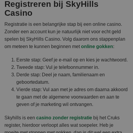
Registreren bij SkyHills
Casino
Registratie is een belangrijke stap bij een online casino.
Zonder een account kun je natuurlijk niet voor echt geld
spelen bij SkyHills Casino. Volg daarom ons stappenplan
om meteen te kunnen beginnen met
online gokken
:
Eerste stap: Geef je e-mail op en kies je wachtwoord.
Tweede stap: Vul je telefoonnummer in.
Derde stap: Deel je naam, familienaam en
geboortedatum.
Vierde stap: Vul aan met je adres om daarna akkoord
te gaan met de algemene voorwaarden en aan te
geven of je marketing wil ontvangen.
Skyhills is een
casino zonder registratie
bij het Cruks
register, hierdoor verloopt alles wat soepeler. Heb je
moeite met stoppen met gokken, dan is dit wel een extra