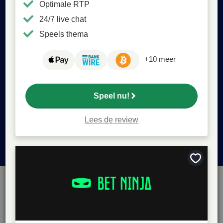
Optimale RTP
casino is er een sportsbook om op traditionele en e-
24/7 live chat
sports te wedden. Bovendien start je met een
welkomstbonus van 200%.
Speels thema
+10 meer
Betrouwbaarheid
Spelaanbod
Speel nu!
Bonussen
Lees de review
Gebruiksgemak
Bewaar
als
favoriet
Geschreven door
Marijn Tijssen
Casino Redacteur
Laatste Update:
10 juni 2026