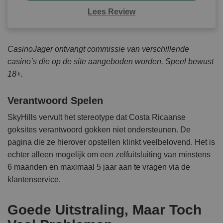
Lees Review
CasinoJager ontvangt commissie van verschillende
casino’s die op de site aangeboden worden. Speel bewust
18+.
Verantwoord Spelen
SkyHills vervult het stereotype dat Costa Ricaanse
goksites verantwoord gokken niet ondersteunen. De
pagina die ze hierover opstellen klinkt veelbelovend. Het is
echter alleen mogelijk om een zelfuitsluiting van minstens
6 maanden en maximaal 5 jaar aan te vragen via de
klantenservice.
Goede Uitstraling, Maar Toch