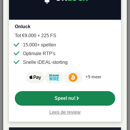
dan snel de SkyHills Casino review van CasinoJager
verder.
Onluck
Tot €9.000 + 225 FS
15.000+ spellen
Optimale RTP's
Snelle iDEAL-storting
+9 meer
Speel nu!
SkyHills Casino Bonussen
Lees de review
Op de bonuspagina van SkyHills Casino staat er slechts
één
casino bonus
. Daarnaast heb je nog enkele
toernooien en dat is het dan. Na je eerste storting verdwijnt