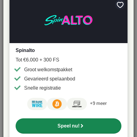
Bewaar
de bonus zelfs zodat het een erg lege pagina wordt. Wil je
als
meer weten over alle promoties bij goksites, dat kan door
favoriet
op de knoppen hieronder te klikken:
Spinalto
Tot €6.000 + 300 FS
Groot welkomstpakket
Gevarieerd spelaanbod
Snelle registratie
+9 meer
Alles over Cashback Bonussen
Speel nu!