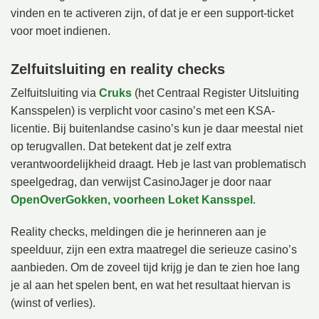
vinden en te activeren zijn, of dat je er een support-ticket
voor moet indienen.
Zelfuitsluiting en reality checks
Zelfuitsluiting via
Cruks
(het Centraal Register Uitsluiting
Kansspelen) is verplicht voor casino’s met een KSA-
licentie. Bij buitenlandse casino’s kun je daar meestal niet
op terugvallen. Dat betekent dat je zelf extra
verantwoordelijkheid draagt. Heb je last van problematisch
speelgedrag, dan verwijst CasinoJager je door naar
OpenOverGokken, voorheen Loket Kansspel
.
Reality checks, meldingen die je herinneren aan je
speelduur, zijn een extra maatregel die serieuze casino’s
aanbieden. Om de zoveel tijd krijg je dan te zien hoe lang
je al aan het spelen bent, en wat het resultaat hiervan is
(winst of verlies).