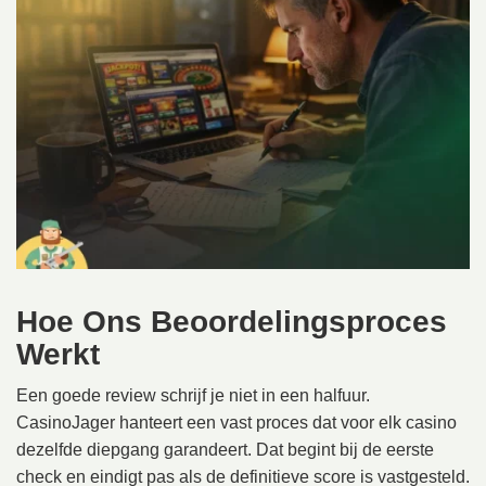
Hoe Ons Beoordelingsproces
Werkt
Een goede review schrijf je niet in een halfuur.
CasinoJager hanteert een vast proces dat voor elk casino
dezelfde diepgang garandeert. Dat begint bij de eerste
check en eindigt pas als de definitieve score is vastgesteld.