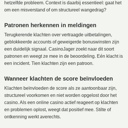
hetzelfde probleem. Context is daarbij essentieel: gaat het
om een misverstand of om structureel wangedrag?
Patronen herkennen in meldingen
Terugkerende klachten over vertraagde uitbetalingen,
geblokkeerde accounts of geweigerde bonuswinsten zijn
een duidelijk signaal. CasinoJager zoekt naar dit soort
patronen en weegt ze mee in de beoordeling. Eén klacht is
een incident. Tien klachten zijn een patroon.
Wanneer klachten de score beïnvloeden
Klachten beïnvloeden de score als ze aantoonbaar zijn,
structureel voorkomen en niet worden opgelost door het
casino. Als een online casino actief reageert op klachten
en problemen oplost, weegt dat positief mee. Stilte of
ontkenning werkt averechts.