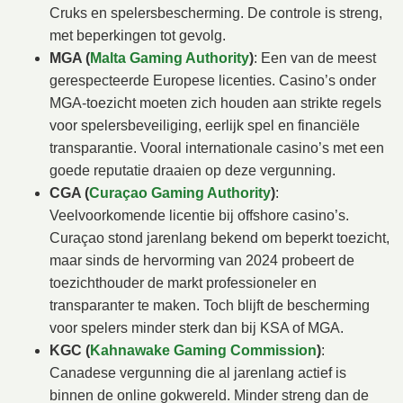
Cruks en spelersbescherming. De controle is streng,
met beperkingen tot gevolg.
MGA (
Malta Gaming Authority
)
: Een van de meest
gerespecteerde Europese licenties. Casino’s onder
MGA-toezicht moeten zich houden aan strikte regels
voor spelersbeveiliging, eerlijk spel en financiële
transparantie. Vooral internationale casino’s met een
goede reputatie draaien op deze vergunning.
CGA (
Curaçao Gaming Authority
)
:
Veelvoorkomende licentie bij offshore casino’s.
Curaçao stond jarenlang bekend om beperkt toezicht,
maar sinds de hervorming van 2024 probeert de
toezichthouder de markt professioneler en
transparanter te maken. Toch blijft de bescherming
voor spelers minder sterk dan bij KSA of MGA.
KGC (
Kahnawake Gaming Commission
)
:
Canadese vergunning die al jarenlang actief is
binnen de online gokwereld. Minder streng dan de