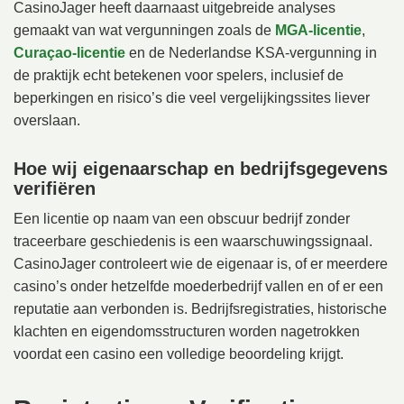
CasinoJager heeft daarnaast uitgebreide analyses
gemaakt van wat vergunningen zoals de
MGA-licentie
,
Curaçao-licentie
en de Nederlandse KSA-vergunning in
de praktijk echt betekenen voor spelers, inclusief de
beperkingen en risico’s die veel vergelijkingssites liever
overslaan.
Hoe wij eigenaarschap en bedrijfsgegevens
verifiëren
Een licentie op naam van een obscuur bedrijf zonder
traceerbare geschiedenis is een waarschuwingssignaal.
CasinoJager controleert wie de eigenaar is, of er meerdere
casino’s onder hetzelfde moederbedrijf vallen en of er een
reputatie aan verbonden is. Bedrijfsregistraties, historische
klachten en eigendomsstructuren worden nagetrokken
voordat een casino een volledige beoordeling krijgt.