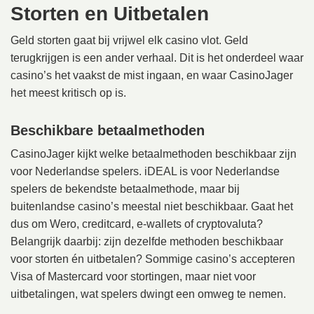
Storten en Uitbetalen
Geld storten gaat bij vrijwel elk casino vlot. Geld
terugkrijgen is een ander verhaal. Dit is het onderdeel waar
casino’s het vaakst de mist ingaan, en waar CasinoJager
het meest kritisch op is.
Beschikbare betaalmethoden
CasinoJager kijkt welke betaalmethoden beschikbaar zijn
voor Nederlandse spelers. iDEAL is voor Nederlandse
spelers de bekendste betaalmethode, maar bij
buitenlandse casino’s meestal niet beschikbaar. Gaat het
dus om Wero, creditcard, e-wallets of cryptovaluta?
Belangrijk daarbij: zijn dezelfde methoden beschikbaar
voor storten én uitbetalen? Sommige casino’s accepteren
Visa of Mastercard voor stortingen, maar niet voor
uitbetalingen, wat spelers dwingt een omweg te nemen.