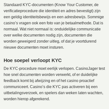
Standaard KYC-documenten (Know Your Customer, de
verificatieprocedure die identiteit en adres bevestigt) zijn
een geldig identiteitsbewijs en een adresbewijs. Sommige
casino’s vragen ook een foto van je betaalmethode. Dat is
normaal. Wat niet normaal is: onduidelijke communicatie
over welke documenten nodig zijn, documenten die
worden geweigerd zonder uitleg, of dat je voortdurend
nieuwe documenten moet insturen.
Hoe soepel verloopt KYC
De KYC-procedure moet eerlijk verlopen. CasinoJager test
hoe snel documenten worden verwerkt, of er duidelijke
feedback komt bij afwijzing en of het casino proactief
communiceert. Casino’s die KYC pas activeren bij een
uitbetalingsverzoek, en spelers dan weken laten wachten,
worden hierop afgerekend.