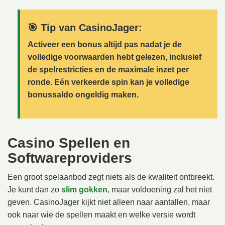
🎯 Tip van CasinoJager:
Activeer een bonus altijd pas nadat je de
volledige voorwaarden hebt gelezen, inclusief
de spelrestricties en de maximale inzet per
ronde. Eén verkeerde spin kan je volledige
bonussaldo ongeldig maken.
Casino Spellen en
Softwareproviders
Een groot spelaanbod zegt niets als de kwaliteit ontbreekt.
Je kunt dan zo
slim gokken
, maar voldoening zal het niet
geven. CasinoJager kijkt niet alleen naar aantallen, maar
ook naar wie de spellen maakt en welke versie wordt