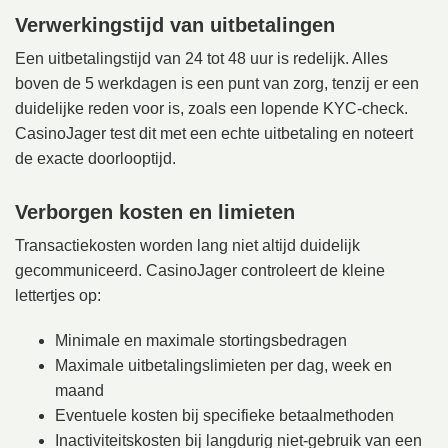
Verwerkingstijd van uitbetalingen
Een uitbetalingstijd van 24 tot 48 uur is redelijk. Alles
boven de 5 werkdagen is een punt van zorg, tenzij er een
duidelijke reden voor is, zoals een lopende KYC-check.
CasinoJager test dit met een echte uitbetaling en noteert
de exacte doorlooptijd.
Verborgen kosten en limieten
Transactiekosten worden lang niet altijd duidelijk
gecommuniceerd. CasinoJager controleert de kleine
lettertjes op:
Minimale en maximale stortingsbedragen
Maximale uitbetalingslimieten per dag, week en
maand
Eventuele kosten bij specifieke betaalmethoden
Inactiviteitskosten bij langdurig niet-gebruik van een