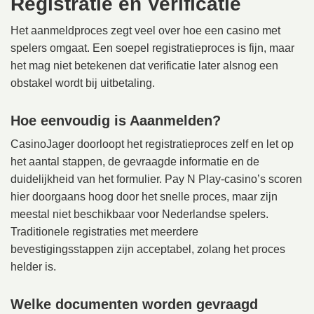
Registratie en Verificatie
Het aanmeldproces zegt veel over hoe een casino met
spelers omgaat. Een soepel registratieproces is fijn, maar
het mag niet betekenen dat verificatie later alsnog een
obstakel wordt bij uitbetaling.
Hoe eenvoudig is Aaanmelden?
CasinoJager doorloopt het registratieproces zelf en let op
het aantal stappen, de gevraagde informatie en de
duidelijkheid van het formulier. Pay N Play-casino’s scoren
hier doorgaans hoog door het snelle proces, maar zijn
meestal niet beschikbaar voor Nederlandse spelers.
Traditionele registraties met meerdere
bevestigingsstappen zijn acceptabel, zolang het proces
helder is.
Welke documenten worden gevraagd