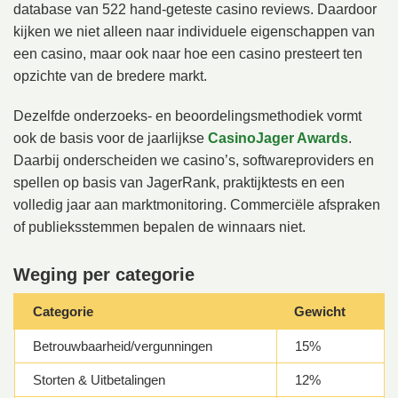
database van 522 hand-geteste casino reviews. Daardoor
kijken we niet alleen naar individuele eigenschappen van
een casino, maar ook naar hoe een casino presteert ten
opzichte van de bredere markt.
Dezelfde onderzoeks- en beoordelingsmethodiek vormt
ook de basis voor de jaarlijkse
CasinoJager Awards
.
Daarbij onderscheiden we casino’s, softwareproviders en
spellen op basis van JagerRank, praktijktests en een
volledig jaar aan marktmonitoring. Commerciële afspraken
of publieksstemmen bepalen de winnaars niet.
Weging per categorie
Categorie
Gewicht
Betrouwbaarheid/vergunningen
15%
Storten & Uitbetalingen
12%