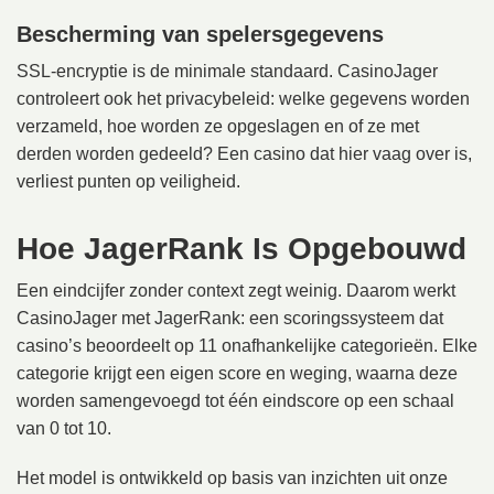
Bescherming van spelersgegevens
SSL-encryptie is de minimale standaard. CasinoJager
controleert ook het privacybeleid: welke gegevens worden
verzameld, hoe worden ze opgeslagen en of ze met
derden worden gedeeld? Een casino dat hier vaag over is,
verliest punten op veiligheid.
Hoe JagerRank Is Opgebouwd
Een eindcijfer zonder context zegt weinig. Daarom werkt
CasinoJager met JagerRank: een scoringssysteem dat
casino’s beoordeelt op 11 onafhankelijke categorieën. Elke
categorie krijgt een eigen score en weging, waarna deze
worden samengevoegd tot één eindscore op een schaal
van 0 tot 10.
Het model is ontwikkeld op basis van inzichten uit onze