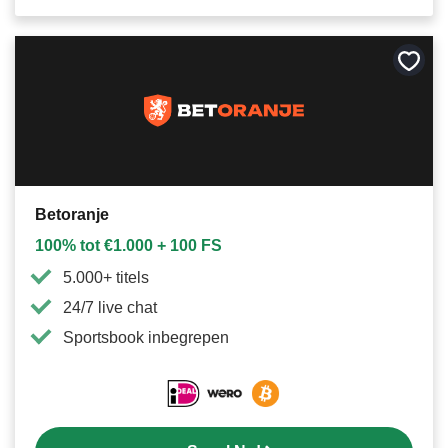
Bewa
als
favori
Betoranje
100% tot €1.000 + 100 FS
5.000+ titels
24/7 live chat
Sportsbook inbegrepen