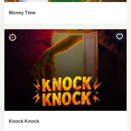
Money Time
Bewa
als
favori
Knock Knock