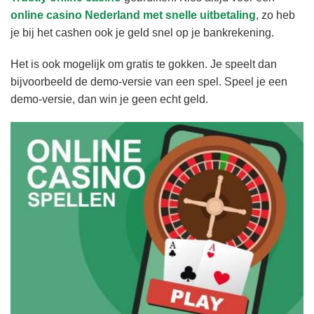
online casino Nederland met snelle uitbetaling
, zo heb
je bij het cashen ook je geld snel op je bankrekening.
Het is ook mogelijk om gratis te gokken. Je speelt dan
bijvoorbeeld de demo-versie van een spel. Speel je een
demo-versie, dan win je geen echt geld.