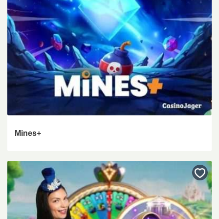
als
favori
Mines+
Bewa
als
favori