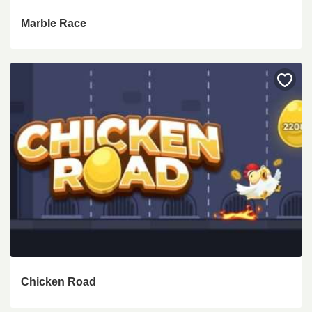
Marble Race
Bewa
als
favori
Chicken Road