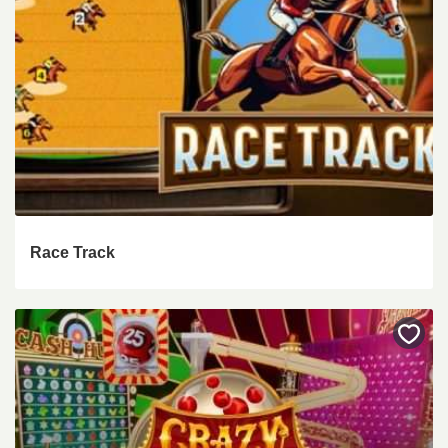
favori
Race Track
Bewa
als
favori