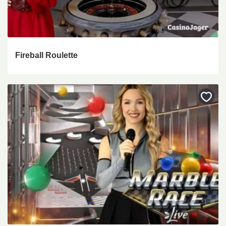
Fireball Roulette
Bewa
als
favori