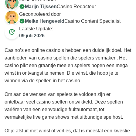
Marijn Tijssen
Casino Redacteur
Gecontroleerd door
Meike Hengeveld
Casino Content Specialist
Laatste Update:
09 juli 2026
Casino’s en online casino’s hebben een duidelijk doel. Het
aanbieden van casino spellen die spelers vermaken. Het
casino pikt een graantje mee en spelers hopen een mega
winst in ontvangst te nemen. Die winst, die hoop je te
winnen via de spellen in het casino.
Om aan de wensen van spelers te voldoen zijn er
ontelbaar veel casino spellen ontwikkeld. Deze spellen
variëren van een eenvoudige fruitautomaat, tot
vermakelijke live game shows met uitbundige spelhost.
Of je afsluit met winst of verlies, dat is meestal een kwestie