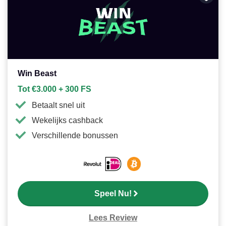
als
favori
Win Beast
Tot €3.000 + 300 FS
Betaalt snel uit
Wekelijks cashback
Verschillende bonussen
Speel Nu!
Lees Review