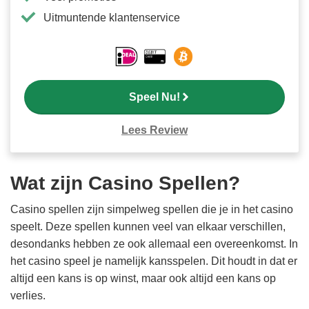
Uitmuntende klantenservice
Speel Nu!
Lees Review
Wat zijn Casino Spellen?
Casino spellen zijn simpelweg spellen die je in het casino
speelt. Deze spellen kunnen veel van elkaar verschillen,
desondanks hebben ze ook allemaal een overeenkomst. In
het casino speel je namelijk kansspelen. Dit houdt in dat er
altijd een kans is op winst, maar ook altijd een kans op
verlies.