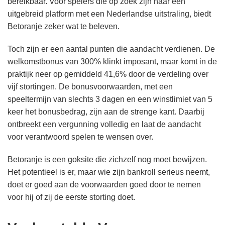
bereikbaar. Voor spelers die op zoek zijn naar een
uitgebreid platform met een Nederlandse uitstraling, biedt
Betoranje zeker wat te beleven.
Toch zijn er een aantal punten die aandacht verdienen. De
welkomstbonus van 300% klinkt imposant, maar komt in de
praktijk neer op gemiddeld 41,6% door de verdeling over
vijf stortingen. De bonusvoorwaarden, met een
speeltermijn van slechts 3 dagen en een winstlimiet van 5
keer het bonusbedrag, zijn aan de strenge kant. Daarbij
ontbreekt een vergunning volledig en laat de aandacht
voor verantwoord spelen te wensen over.
Betoranje is een goksite die zichzelf nog moet bewijzen.
Het potentieel is er, maar wie zijn bankroll serieus neemt,
doet er goed aan de voorwaarden goed door te nemen
voor hij of zij de eerste storting doet.