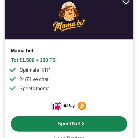
Bewa
als
favori
Mama.bet
Tot €1.500 + 150 FS
Optimale RTP
24/7 live chat
Speels thema
Speel Nu!