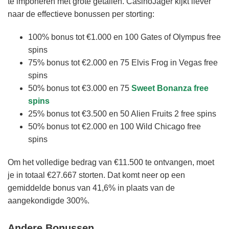
te imponeren met grote getallen. CasinoJager kijkt liever
naar de effectieve bonussen per storting:
100% bonus tot €1.000 en 100 Gates of Olympus free
spins
75% bonus tot €2.000 en 75 Elvis Frog in Vegas free
spins
50% bonus tot €3.000 en 75
Sweet Bonanza free
spins
25% bonus tot €3.500 en 50 Alien Fruits 2 free spins
50% bonus tot €2.000 en 100 Wild Chicago free
spins
Om het volledige bedrag van €11.500 te ontvangen, moet
je in totaal €27.667 storten. Dat komt neer op een
gemiddelde bonus van 41,6% in plaats van de
aangekondigde 300%.
Andere Bonussen