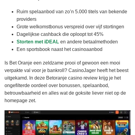
Ruim spelaanbod van zo’n 5.000 titels van bekende
providers
Grote welkomstbonus verspreid over vijf stortingen
Dagelijkse cashback die oploopt tot 45%
Storten met iDEAL
en andere betaalmethoden
Een sportsbook naast het casinoaanbod
Is Bet Oranje een zeldzame prooi of gewoon een mooi
verpakte val voor je bankroll? CasinoJager heeft het beest
uitgekamd. In deze Betoranje casino review krijg je het
ongefilterde oordeel over bonussen, spelaanbod,
betrouwbaarheid en alles wat de goksite liever niet op de
homepage zet.