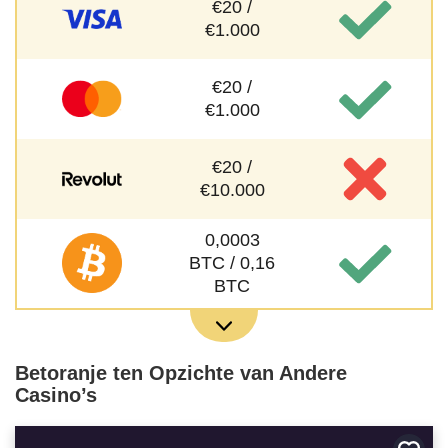
€20 /
€1.000
€20 /
€1.000
€20 /
€10.000
0,0003
BTC / 0,16
BTC
Betoranje ten Opzichte van Andere
Casino’s