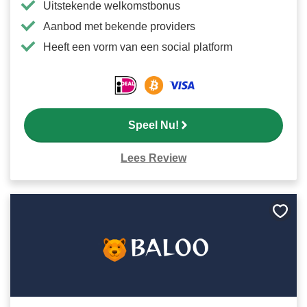
Uitstekende welkomstbonus
Aanbod met bekende providers
Heeft een vorm van een social platform
Speel Nu!
Lees Review
Bewa
als
favori