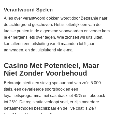
Verantwoord Spelen
Alles over verantwoord gokken wordt door Betoranje naar
de achtergrond geschoven. Het is letterlijk een van de
laatste punten in de algemene voorwaarden en verder kom
je er nergens iets over tegen. Wie zichzelf wil uitsluiten,
kan alleen een uitsluiting van 6 maanden tot 5 jaar
aanvragen, en dat uitsluitend via e-mail.
Casino Met Potentieel, Maar
Niet Zonder Voorbehoud
Betoranje biedt een stevig spelaanbod van zo’n 5.000
titels, een gevarieerde sportsbook en een
loyaliteitsprogramma met cashback tot 45% en rakeback
tot 25%. De registratie verloopt snel, er zijn meerdere
betaalmethoden beschikbaar en de live chat is 24/7