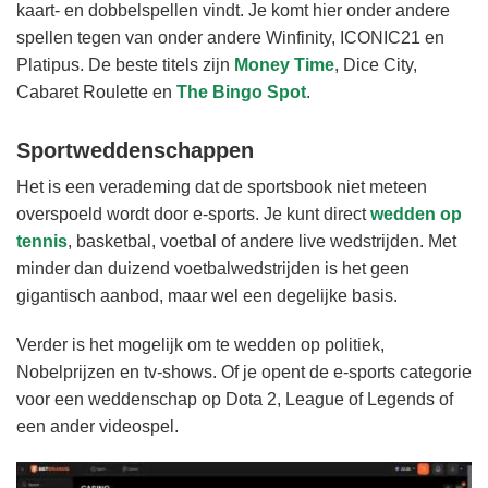
kaart- en dobbelspellen vindt. Je komt hier onder andere
spellen tegen van onder andere Winfinity, ICONIC21 en
Platipus. De beste titels zijn
Money Time
, Dice City,
Cabaret Roulette en
The Bingo Spot
.
Sportweddenschappen
Het is een verademing dat de sportsbook niet meteen
overspoeld wordt door e-sports. Je kunt direct
wedden op
tennis
, basketbal, voetbal of andere live wedstrijden. Met
minder dan duizend voetbalwedstrijden is het geen
gigantisch aanbod, maar wel een degelijke basis.
Verder is het mogelijk om te wedden op politiek,
Nobelprijzen en tv-shows. Of je opent de e-sports categorie
voor een weddenschap op Dota 2, League of Legends of
een ander videospel.