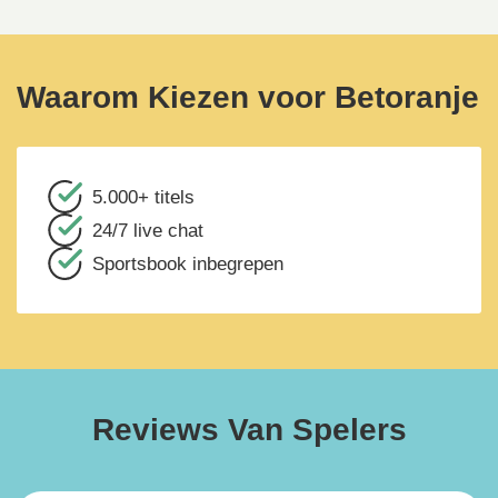
Waarom Kiezen voor Betoranje
5.000+ titels
24/7 live chat
Sportsbook inbegrepen
Reviews Van Spelers