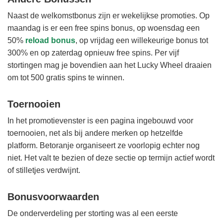
Naast de welkomstbonus zijn er wekelijkse promoties. Op
maandag is er een free spins bonus, op woensdag een
50%
reload bonus
, op vrijdag een willekeurige bonus tot
300% en op zaterdag opnieuw free spins. Per vijf
stortingen mag je bovendien aan het Lucky Wheel draaien
om tot 500 gratis spins te winnen.
Toernooien
In het promotievenster is een pagina ingebouwd voor
toernooien, net als bij andere merken op hetzelfde
platform. Betoranje organiseert ze voorlopig echter nog
niet. Het valt te bezien of deze sectie op termijn actief wordt
of stilletjes verdwijnt.
Bonusvoorwaarden
De onderverdeling per storting was al een eerste