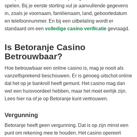
spelen. Bij je eerste storting vul je aanvullende gegevens
in, zoals je voornaam, familienaam, land, geboortedatum
en telefoonnummer. En bij een uitbetaling wordt er
standaard om een
volledige casino verificatie
gevraagd.
Is Betoranje Casino
Betrouwbaar?
Hoe betrouwbaar een online casino is, mag je nooit als
vanzelfsprekend beschouwen. Er is genoeg uitschot online
dat het op je bankroll heeft gemunt. Het casino mag dan
wel een huisvoordeel hebben, maar het moet eerlijk zijn.
Lees hier na of je op Betoranje kunt vertrouwen.
Vergunning
Betoranje heeft geen vergunning. Dat is op zijn minst een
punt om rekening mee te houden. Het casino opereert