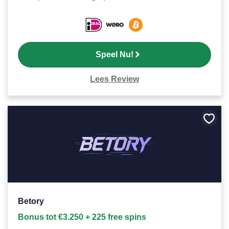
Speel Nu!
Lees Review
Bewa
als
favori
Betory
Bonus tot €3.250 + 225 free spins