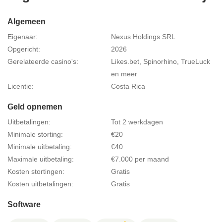
Algemeen
Eigenaar:
Nexus Holdings SRL
Opgericht:
2026
Gerelateerde casino's:
Likes.bet, Spinorhino, TrueLuck
en meer
Licentie:
Costa Rica
Geld opnemen
Uitbetalingen:
Tot 2 werkdagen
Minimale storting:
€20
Minimale uitbetaling:
€40
Maximale uitbetaling:
€7.000 per maand
Kosten stortingen:
Gratis
Kosten uitbetalingen:
Gratis
Software