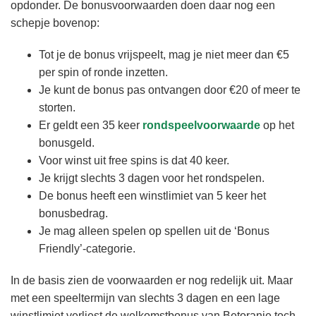
opdonder. De bonusvoorwaarden doen daar nog een
schepje bovenop:
Tot je de bonus vrijspeelt, mag je niet meer dan €5
per spin of ronde inzetten.
Je kunt de bonus pas ontvangen door €20 of meer te
storten.
Er geldt een 35 keer
rondspeelvoorwaarde
op het
bonusgeld.
Voor winst uit free spins is dat 40 keer.
Je krijgt slechts 3 dagen voor het rondspelen.
De bonus heeft een winstlimiet van 5 keer het
bonusbedrag.
Je mag alleen spelen op spellen uit de ‘Bonus
Friendly’-categorie.
In de basis zien de voorwaarden er nog redelijk uit. Maar
met een speeltermijn van slechts 3 dagen en een lage
winstlimiet verliest de welkomstbonus van Betoranje toch