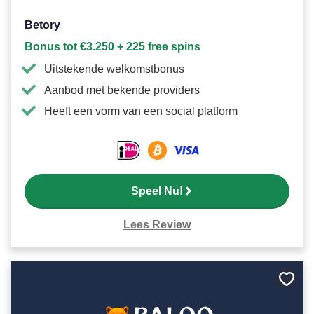
Betory
Bonus tot €3.250 + 225 free spins
Uitstekende welkomstbonus
Aanbod met bekende providers
Heeft een vorm van een social platform
Speel Nu!
Lees Review
Bewa
als
favori