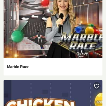
als
favori
Marble Race
Bewa
als
favori