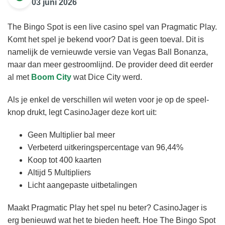
03 juni 2026
The Bingo Spot is een live casino spel van Pragmatic Play.
Komt het spel je bekend voor? Dat is geen toeval. Dit is
namelijk de vernieuwde versie van Vegas Ball Bonanza,
maar dan meer gestroomlijnd. De provider deed dit eerder
al met
Boom City
wat Dice City werd.
Als je enkel de verschillen wil weten voor je op de speel-
knop drukt, legt CasinoJager deze kort uit:
Geen Multiplier bal meer
Verbeterd uitkeringspercentage van 96,44%
Koop tot 400 kaarten
Altijd 5 Multipliers
Licht aangepaste uitbetalingen
Maakt Pragmatic Play het spel nu beter? CasinoJager is
erg benieuwd wat het te bieden heeft. Hoe The Bingo Spot