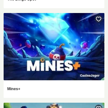
Bewa
als
favori
Mines+