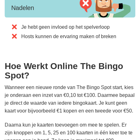
Nadelen
Je hebt geen invloed op het spelverloop
Hosts kunnen de ervaring maken of breken
Hoe Werkt Online The Bingo
Spot?
Wanneer een nieuwe ronde van The Bingo Spot start, kies
je onderaan een inzet van €0,10 tot €100. Daarmee bepaal
je direct de waarde van iedere bingokaart. Je kunt geen
kaart voor bijvoorbeeld €1 kopen en een tweede voor €50.
Daarna kun je kaarten toevoegen om mee te spelen. Er
zijn knoppen om 1, 5, 25 en 100 kaarten in één keer toe te