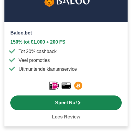
Baloo.bet
150% tot €1,000 + 200 FS
Tot 20% cashback
Veel promoties
Uitmuntende klantenservice
Speel Nu!
Lees Review