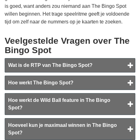
is goed, want anders zou niemand aan The Bingo Spot
willen beginnen. Het trage speelritme geeft je voldoende
tijd om zelf naar de nummers op je kaarten te zoeken.
Veelgestelde Vragen over The
Bingo Spot
Wat is de RTP van The Bingo Spot?
Hoe werkt The Bingo Spot?
Hoe werkt de Wild Ball feature in The Bingo
Spot?
Hoeveel kun je maximaal winnen in The Bingo
Spot?