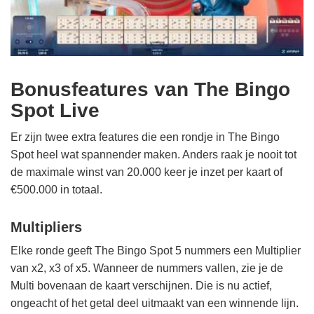
Bonusfeatures van The Bingo
Spot Live
Er zijn twee extra features die een rondje in The Bingo
Spot heel wat spannender maken. Anders raak je nooit tot
de maximale winst van 20.000 keer je inzet per kaart of
€500.000 in totaal.
Multipliers
Elke ronde geeft The Bingo Spot 5 nummers een Multiplier
van x2, x3 of x5. Wanneer de nummers vallen, zie je de
Multi bovenaan de kaart verschijnen. Die is nu actief,
ongeacht of het getal deel uitmaakt van een winnende lijn.