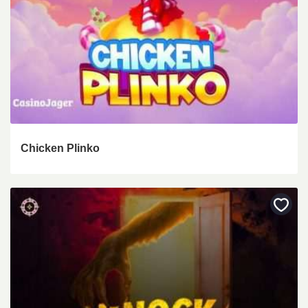
Chicken Plinko
Bewa
als
favori