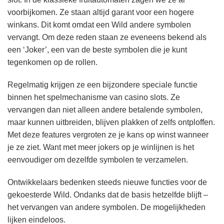
voorbijkomen. Ze staan altijd garant voor een hogere
winkans. Dit komt omdat een Wild andere symbolen
vervangt. Om deze reden staan ze eveneens bekend als
een ‘Joker’, een van de beste symbolen die je kunt
tegenkomen op de rollen.
Regelmatig krijgen ze een bijzondere speciale functie
binnen het spelmechanisme van casino slots. Ze
vervangen dan niet alleen andere betalende symbolen,
maar kunnen uitbreiden, blijven plakken of zelfs ontploffen.
Met deze features vergroten ze je kans op winst wanneer
je ze ziet. Want met meer jokers op je winlijnen is het
eenvoudiger om dezelfde symbolen te verzamelen.
Ontwikkelaars bedenken steeds nieuwe functies voor de
gekoesterde Wild. Ondanks dat de basis hetzelfde blijft –
het vervangen van andere symbolen. De mogelijkheden
lijken eindeloos.