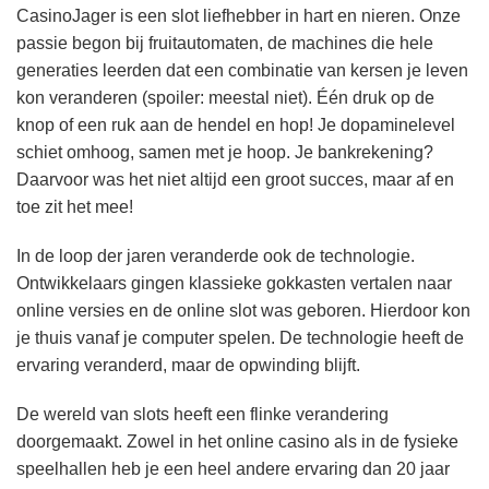
CasinoJager is een slot liefhebber in hart en nieren. Onze
passie begon bij fruitautomaten, de machines die hele
generaties leerden dat een combinatie van kersen je leven
kon veranderen (spoiler: meestal niet). Één druk op de
knop of een ruk aan de hendel en hop! Je dopaminelevel
schiet omhoog, samen met je hoop. Je bankrekening?
Daarvoor was het niet altijd een groot succes, maar af en
toe zit het mee!
In de loop der jaren veranderde ook de technologie.
Ontwikkelaars gingen klassieke gokkasten vertalen naar
online versies en de online slot was geboren. Hierdoor kon
je thuis vanaf je computer spelen. De technologie heeft de
ervaring veranderd, maar de opwinding blijft.
De wereld van slots heeft een flinke verandering
doorgemaakt. Zowel in het online casino als in de fysieke
speelhallen heb je een heel andere ervaring dan 20 jaar