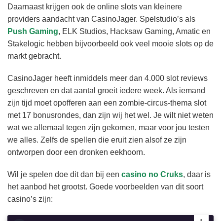
Daarnaast krijgen ook de online slots van kleinere
providers aandacht van CasinoJager. Spelstudio’s als
Push Gaming
, ELK Studios, Hacksaw Gaming, Amatic en
Stakelogic hebben bijvoorbeeld ook veel mooie slots op de
markt gebracht.
CasinoJager heeft inmiddels meer dan 4.000 slot reviews
geschreven en dat aantal groeit iedere week. Als iemand
zijn tijd moet opofferen aan een zombie-circus-thema slot
met 17 bonusrondes, dan zijn wij het wel. Je wilt niet weten
wat we allemaal tegen zijn gekomen, maar voor jou testen
we alles. Zelfs de spellen die eruit zien alsof ze zijn
ontworpen door een dronken eekhoorn.
Wil je spelen doe dit dan bij een
casino no Cruks
, daar is
het aanbod het grootst. Goede voorbeelden van dit soort
casino’s zijn: