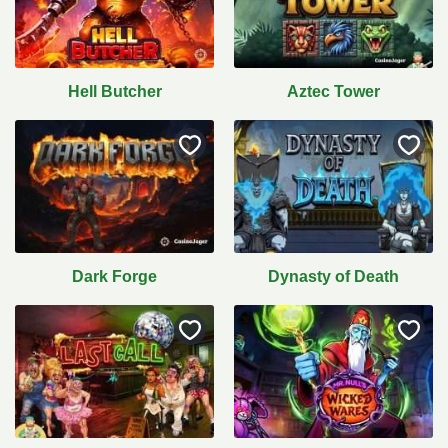
Hell Butcher
Aztec Tower
Bewaar
Bewa
als
als
favoriet
favori
Dark Forge
Dynasty of Death
Bewaar
Bewa
als
als
favoriet
favori