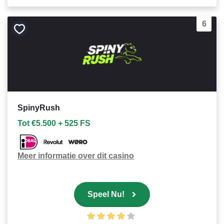
6
Bewaar
als
favoriet
SpinyRush
Tot €5.500 + 525 FS
Meer informatie over dit casino
Speel Nu!