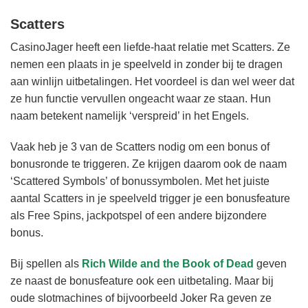
Scatters
CasinoJager heeft een liefde-haat relatie met Scatters. Ze
nemen een plaats in je speelveld in zonder bij te dragen
aan winlijn uitbetalingen. Het voordeel is dan wel weer dat
ze hun functie vervullen ongeacht waar ze staan. Hun
naam betekent namelijk ‘verspreid’ in het Engels.
Vaak heb je 3 van de Scatters nodig om een bonus of
bonusronde te triggeren. Ze krijgen daarom ook de naam
‘Scattered Symbols’ of bonussymbolen. Met het juiste
aantal Scatters in je speelveld trigger je een bonusfeature
als Free Spins, jackpotspel of een andere bijzondere
bonus.
Bij spellen als
Rich Wilde and the Book of Dead
geven
ze naast de bonusfeature ook een uitbetaling. Maar bij
oude slotmachines of bijvoorbeeld Joker Ra geven ze