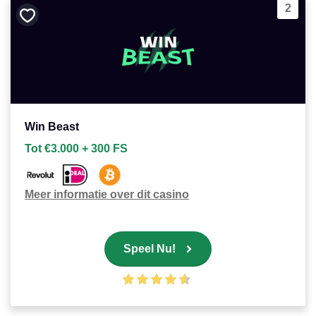
2
Bewaar
als
favoriet
Win Beast
Tot €3.000 + 300 FS
Meer informatie over dit casino
Speel Nu!