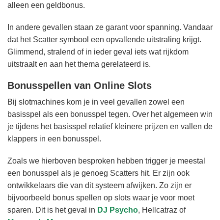
alleen een geldbonus.
In andere gevallen staan ze garant voor spanning. Vandaar
dat het Scatter symbool een opvallende uitstraling krijgt.
Glimmend, stralend of in ieder geval iets wat rijkdom
uitstraalt en aan het thema gerelateerd is.
Bonusspellen van Online Slots
Bij slotmachines kom je in veel gevallen zowel een
basisspel als een bonusspel tegen. Over het algemeen win
je tijdens het basisspel relatief kleinere prijzen en vallen de
klappers in een bonusspel.
Zoals we hierboven besproken hebben trigger je meestal
een bonusspel als je genoeg Scatters hit. Er zijn ook
ontwikkelaars die van dit systeem afwijken. Zo zijn er
bijvoorbeeld bonus spellen op slots waar je voor moet
sparen. Dit is het geval in
DJ Psycho
, Hellcatraz of