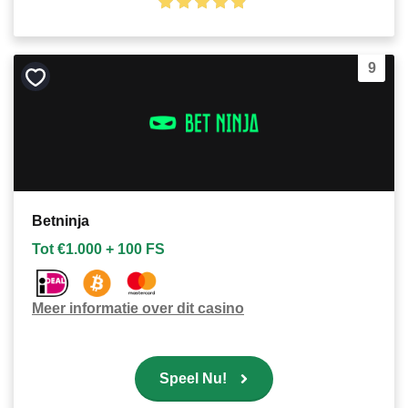
9
Bewaar
als
favoriet
Betninja
Tot €1.000 + 100 FS
Meer informatie over dit casino
Speel Nu!