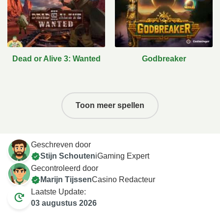
als
als
favoriet
favori
Dead or Alive 3: Wanted
Godbreaker
Toon meer spellen
Geschreven door
Stijn Schouten
iGaming Expert
Gecontroleerd door
Marijn Tijssen
Casino Redacteur
Laatste Update:
03 augustus 2026