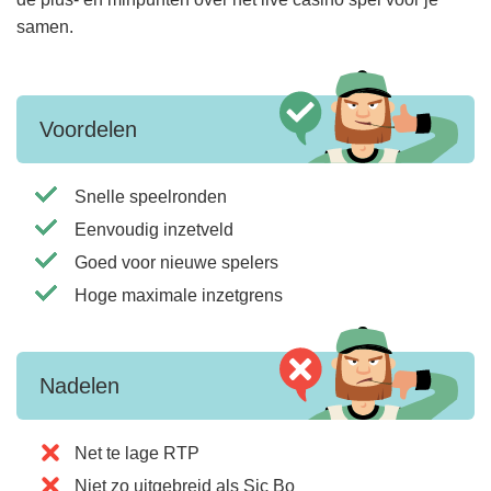
samen.
Voordelen
Snelle speelronden
Eenvoudig inzetveld
Goed voor nieuwe spelers
Hoge maximale inzetgrens
Nadelen
Net te lage RTP
Niet zo uitgebreid als Sic Bo