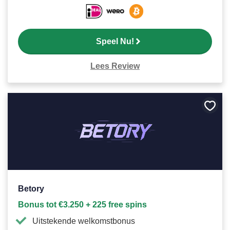
Speel Nu!
Lees Review
Bewa
als
favori
Betory
Bonus tot €3.250 + 225 free spins
Uitstekende welkomstbonus