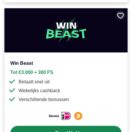
Bewa
als
favori
Win Beast
Tot €3.000 + 300 FS
Betaalt snel uit
Wekelijks cashback
Verschillende bonussen