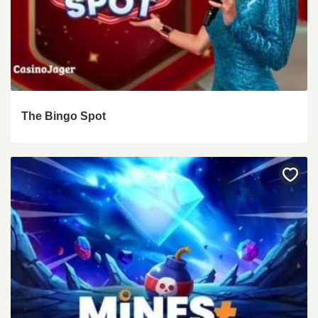
The Bingo Spot
Bewa
als
favori