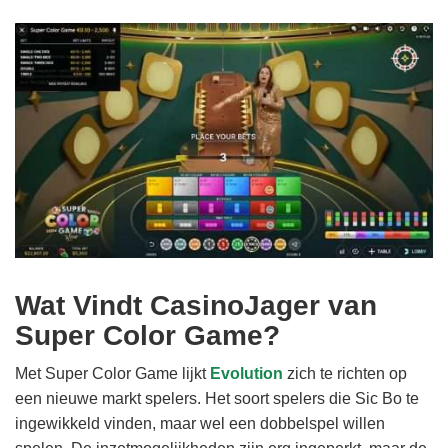
Wat Vindt CasinoJager van
Super Color Game?
Met Super Color Game lijkt
Evolution
zich te richten op
een nieuwe markt spelers. Het soort spelers die Sic Bo te
ingewikkeld vinden, maar wel een dobbelspel willen