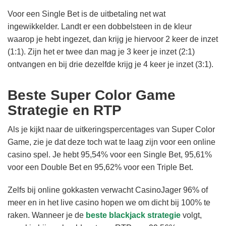
Voor een Single Bet is de uitbetaling net wat
ingewikkelder. Landt er een dobbelsteen in de kleur
waarop je hebt ingezet, dan krijg je hiervoor 2 keer de inzet
(1:1). Zijn het er twee dan mag je 3 keer je inzet (2:1)
ontvangen en bij drie dezelfde krijg je 4 keer je inzet (3:1).
Beste Super Color Game
Strategie en RTP
Als je kijkt naar de uitkeringspercentages van Super Color
Game, zie je dat deze toch wat te laag zijn voor een online
casino spel. Je hebt 95,54% voor een Single Bet, 95,61%
voor een Double Bet en 95,62% voor een Triple Bet.
Zelfs bij online gokkasten verwacht CasinoJager 96% of
meer en in het live casino hopen we om dicht bij 100% te
raken. Wanneer je de
beste blackjack strategie
volgt,