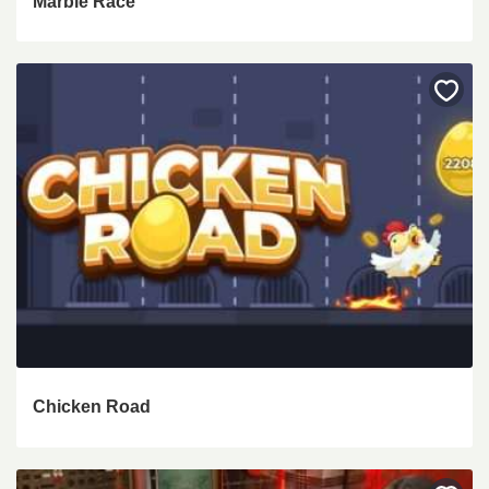
Marble Race
Bewa
als
favori
Chicken Road