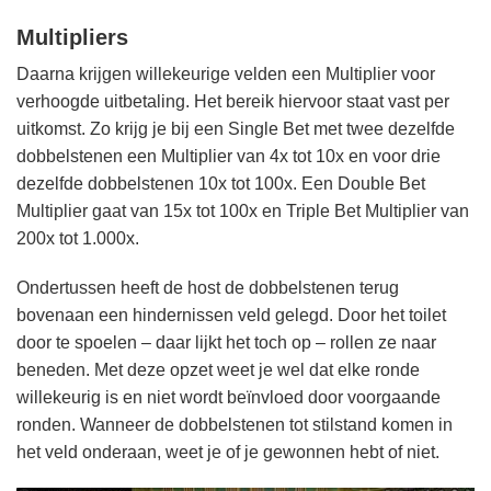
Multipliers
Daarna krijgen willekeurige velden een Multiplier voor
verhoogde uitbetaling. Het bereik hiervoor staat vast per
uitkomst. Zo krijg je bij een Single Bet met twee dezelfde
dobbelstenen een Multiplier van 4x tot 10x en voor drie
dezelfde dobbelstenen 10x tot 100x. Een Double Bet
Multiplier gaat van 15x tot 100x en Triple Bet Multiplier van
200x tot 1.000x.
Ondertussen heeft de host de dobbelstenen terug
bovenaan een hindernissen veld gelegd. Door het toilet
door te spoelen – daar lijkt het toch op – rollen ze naar
beneden. Met deze opzet weet je wel dat elke ronde
willekeurig is en niet wordt beïnvloed door voorgaande
ronden. Wanneer de dobbelstenen tot stilstand komen in
het veld onderaan, weet je of je gewonnen hebt of niet.