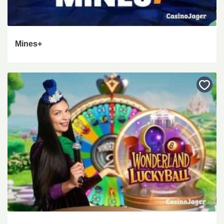
Mines+
Bewa
als
favori