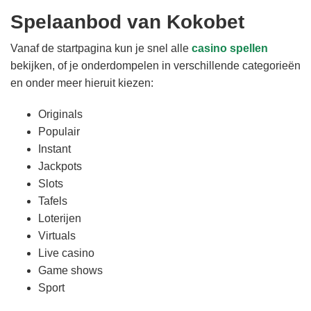
Spelaanbod van Kokobet
Vanaf de startpagina kun je snel alle
casino spellen
bekijken, of je onderdompelen in verschillende categorieën
en onder meer hieruit kiezen:
Originals
Populair
Instant
Jackpots
Slots
Tafels
Loterijen
Virtuals
Live casino
Game shows
Sport