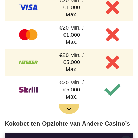
€20 Min. /
€1.000
Max.
€20 Min. /
€1.000
Max.
€20 Min. /
€5.000
Max.
€20 Min. /
€5.000
Max.
Kokobet ten Opzichte van Andere Casino’s