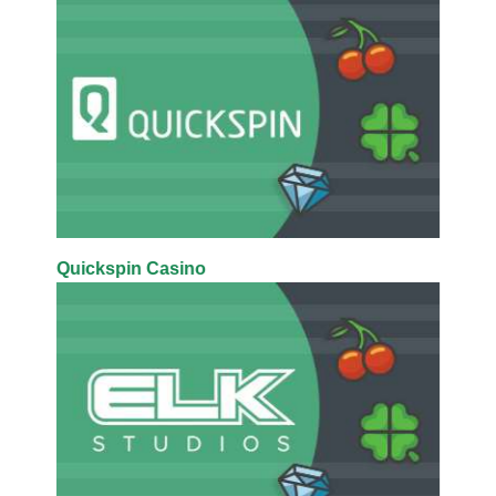
Quickspin Casino