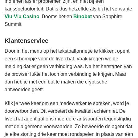
indienen als er problemen zijn, en niet bij een
kansspelautoriteit. Dat is dus hetzelfde als bij het verwante
Viu-Viu Casino
, Booms.bet en
Binobet
van Sapphire
Summit.
Klantenservice
Door in het menu op het tekstballonnetje te klikken, opent
een schermpje voor de live chat. Vaak kregen we de
melding dat er geen verbinding was. Na het herstarten van
de browser lukte het toch om verbinding te krijgen. Maar
dan heb je met een bot te maken die cryptische
antwoorden geeft.
Klik je twee keer om een medewerker te spreken, word je
doorverbonden. Dit verbetert de kwaliteit echter niet. De
live chat agent gaf ons meerdere antwoorden tegenstrijdig
met de algemene voorwaarden. Zo beweerde de agent dat
je elke storting drie keer moet rondspelen in plaats van één