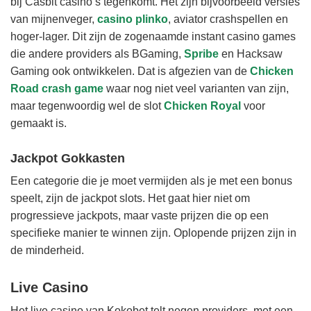
bij Casbit casino’s tegenkomt. Het zijn bijvoorbeeld versies
van mijnenveger,
casino plinko
, aviator crashspellen en
hoger-lager. Dit zijn de zogenaamde instant casino games
die andere providers als BGaming,
Spribe
en Hacksaw
Gaming ook ontwikkelen. Dat is afgezien van de
Chicken
Road crash game
waar nog niet veel varianten van zijn,
maar tegenwoordig wel de slot
Chicken Royal
voor
gemaakt is.
Jackpot Gokkasten
Een categorie die je moet vermijden als je met een bonus
speelt, zijn de jackpot slots. Het gaat hier niet om
progressieve jackpots, maar vaste prijzen die op een
specifieke manier te winnen zijn. Oplopende prijzen zijn in
de minderheid.
Live Casino
Het live casino van Kokobet telt negen providers, met een