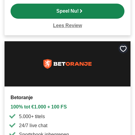
Speel Nu!
Lees Review
Bewa
als
favori
Betoranje
100% tot €1.000 + 100 FS
5.000+ titels
24/7 live chat
Sportsbook inbegrepen