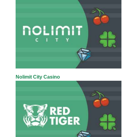
Nolimit City Casino