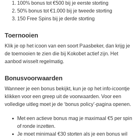
100% bonus tot €500 bij je eerste storting
50% bonus tot €1.000 bij je tweede storting
150 Free Spins bij je derde storting
Toernooien
Klik je op het icoon van een soort Paasbeker, dan krijg je
de toernooien te zien die bij Kokobet actief zijn. Het
aanbod wisselt regelmatig.
Bonusvoorwaarden
Wanneer je een bonus bekijkt, kun je op het info-icoontje
klikken voor een greep uit de voorwaarden. Voor een
volledige uitleg moet je de ‘bonus policy’-pagina openen.
Met een actieve bonus mag je maximaal €5 per spin
of ronde inzetten.
Je moet minimaal €30 storten als je een bonus wil