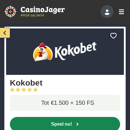
Bewaar
als
favoriet
Kokobet
Tot €1.500 + 150 FS
Speel nu!