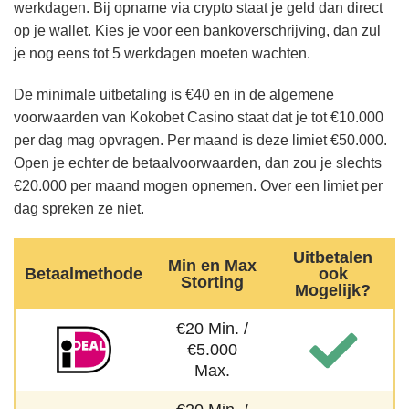
werkdagen. Bij opname via crypto staat je geld dan direct
op je wallet. Kies je voor een bankoverschrijving, dan zul
je nog eens tot 5 werkdagen moeten wachten.
De minimale uitbetaling is €40 en in de algemene
voorwaarden van Kokobet Casino staat dat je tot €10.000
per dag mag opvragen. Per maand is deze limiet €50.000.
Open je echter de betaalvoorwaarden, dan zou je slechts
€20.000 per maand mogen opnemen. Over een limiet per
dag spreken ze niet.
Uitbetalen
Min en Max
Betaalmethode
ook
Storting
Mogelijk?
€20 Min. /
€5.000
Max.