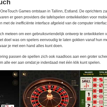
uch
 OneTouch Games ontstaan in Tallinn, Estland. De oprichters za
aren er geen providers die tafelspelen ontwikkelden voor mobi
n met de inefficiënte interface afgeleid van de computer interfac
 meteen om een gebruiksvriendelijk ontwerp te ontwikkelen v
Het doel was om spelers eenvoudig te laten gokken vanaf hun mo
 waar je met een hand alles kunt doen.
ing passen de spellen zich ook naadloos aan een groter sche
 alle eer aan omdat je inderdaad met één klik kunt spelen.