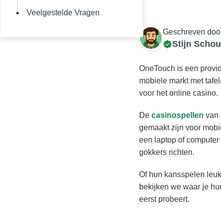
Veelgestelde Vragen
Geschreven doo
Stijn Schou
OneTouch is een provide
mobiele markt met tafel
voor het online casino.
De
casinospellen
van 
gemaakt zijn voor mobi
een laptop of computer 
gokkers richten.
Of hun kansspelen leuk 
bekijken we waar je hun
eerst probeert.