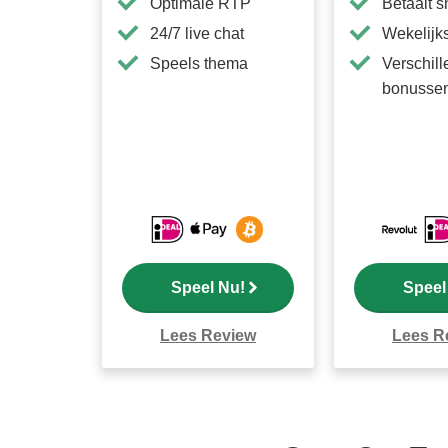
Optimale RTP
Betaalt sn
24/7 live chat
Wekelijk
Speels thema
Verschil
bonusse
Speel Nu!
Speel
Lees Review
Lees R