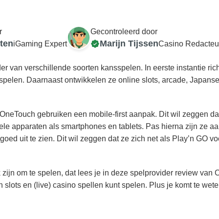
r
Gecontroleerd door
ten
Marijn Tijssen
iGaming Expert
Casino Redacteu
r van verschillende soorten kansspelen. In eerste instantie ric
spelen. Daarnaast ontwikkelen ze online slots, arcade, Japanse
OneTouch gebruiken een mobile-first aanpak. Dit wil zeggen dat 
ele apparaten als smartphones en tablets. Pas hierna zijn ze a
goed uit te zien. Dit wil zeggen dat ze zich net als Play’n GO v
zijn om te spelen, dat lees je in deze spelprovider review van
 slots en (live) casino spellen kunt spelen. Plus je komt te wete