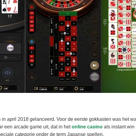
 in april 2018 gelanceerd. Voor de eerste gokkasten was het wa
r een arcade game uit, dat in het
online casino
als instant win
peciale categorie onder de term Japanse spellen.