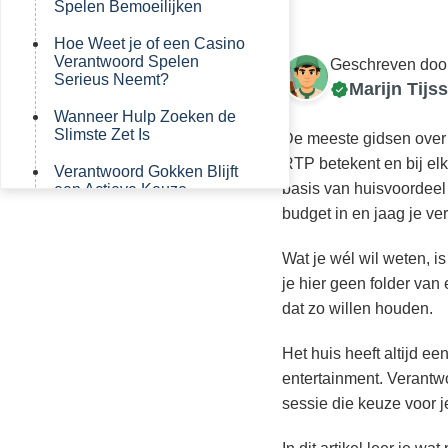
Spelen Bemoeilijken
Hoe Weet je of een Casino
Verantwoord Spelen
Geschreven doo
Serieus Neemt?
Marijn Tijs
Wanneer Hulp Zoeken de
Slimste Zet Is
De meeste gidsen over 
RTP betekent en bij elk
Verantwoord Gokken Blijft
basis van huisvoordeel 
een Actieve Keuze
budget in en jaag je verl
Veelgestelde Vragen over
Verantwoord Gokken
Wat je wél wil weten, i
je hier geen folder van
dat zo willen houden.
Het huis heeft altijd e
entertainment. Verantwo
sessie die keuze voor j