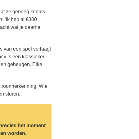
mdat ze genoeg kennis
: ‘Ik heb al €300
eacht wat je daarna
is van een spel verlaagt
cy is een klassieker:
 geen geheugen. Elke
patroonherkenning. Wie
n sturen.
at precies het moment
ten worden.