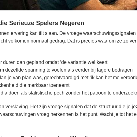
die Serieuze Spelers Negeren
onnen ervaring kan tilt slaan. De vroege waarschuwingssignalen
zicht volkomen normaal gedrag. Dat is precies waarom ze zo verra
r duren dan gepland omdat ‘de variantie wel keert’
m dezelfde spanning te voelen als eerder bij lagere bedragen
dan je van plan was, gerechtvaardigd met ‘ik kan het me veroorl
kkenheid die merkbaar toeneemt
 afdoen als statistische pech zonder het patroon te onderzoek
an verslaving. Het zijn vroege signalen dat de structuur die je j
waarschuwingen vroeg herkennen is het punt. Wacht je tot het ev