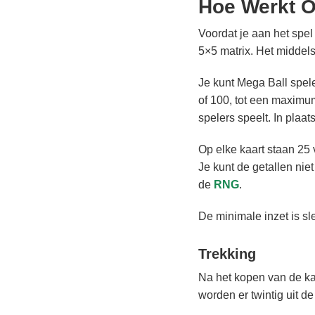
Hoe Werkt O
Voordat je aan het spe
5×5 matrix. Het middelst
Je kunt Mega Ball spel
of 100, tot een maximum
spelers speelt. In plaa
Op elke kaart staan 25 v
Je kunt de getallen nie
de
RNG
.
De minimale inzet is sl
Trekking
Na het kopen van de ka
worden er twintig uit d