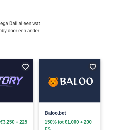
Mega Ball al een wat
lobby door een ander
Bewaar
Bewaar
als
als
favoriet
favoriet
Baloo.bet
 €3.250 + 225
150% tot €1,000 + 200
FS