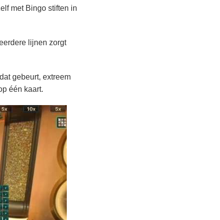
lf met Bingo stiften in
eerdere lijnen zorgt
dat gebeurt, extreem
op één kaart.