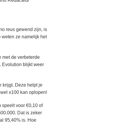
ino Redacteur
no reus gewend zijn, is
 weten ze namelijk het
e met de verbeterde
Evolution blijkt weer
 krijgt. Deze helpt je
t wel x100 kan oplopen!
u speelt voor €0,10 of
500.000. Dat is zeker
al 95,40% is. Hoe