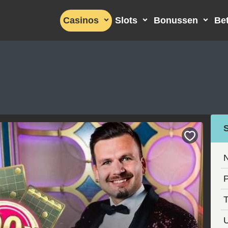
Casinos
Slots
Bonussen
Bet
S
Bewaar
als
favoriet
P
T
U