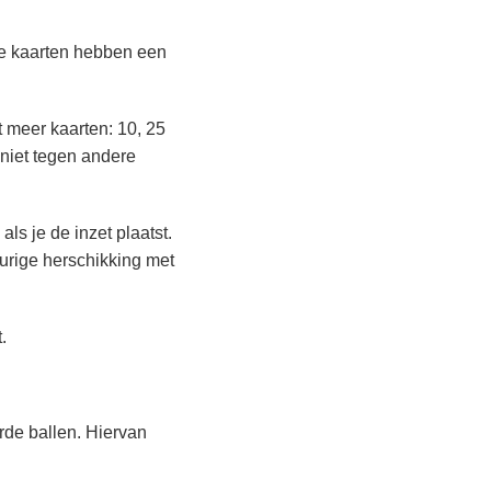
ze kaarten hebben een
 meer kaarten: 10, 25
 niet tegen andere
als je de inzet plaatst.
eurige herschikking met
.
rde ballen. Hiervan