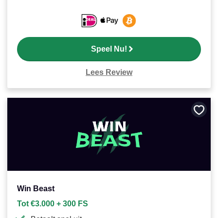
Speel Nu!
Lees Review
Bewa
als
favori
Win Beast
Tot €3.000 + 300 FS