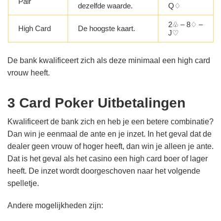
Pair
dezelfde waarde.
Q♢
2♧ – 8♢ –
High Card
De hoogste kaart.
J♡
De bank kwalificeert zich als deze minimaal een high card
vrouw heeft.
3 Card Poker Uitbetalingen
Kwalificeert de bank zich en heb je een betere combinatie?
Dan win je eenmaal de ante en je inzet. In het geval dat de
dealer geen vrouw of hoger heeft, dan win je alleen je ante.
Dat is het geval als het casino een high card boer of lager
heeft. De inzet wordt doorgeschoven naar het volgende
spelletje.
Andere mogelijkheden zijn: