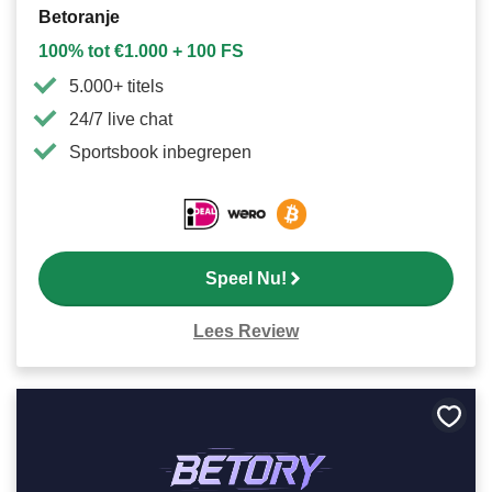
Betoranje
100% tot €1.000 + 100 FS
5.000+ titels
24/7 live chat
Sportsbook inbegrepen
Speel Nu!
Lees Review
Bewa
als
favori