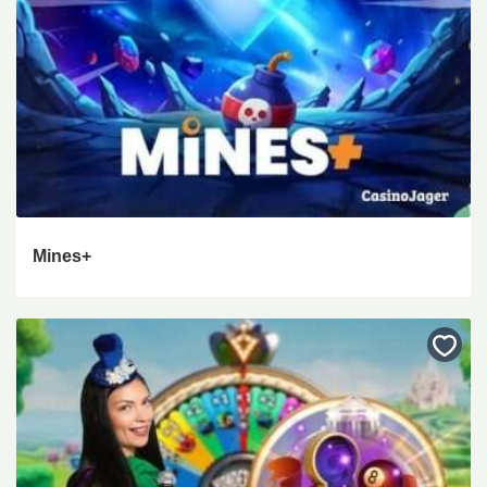
Mines+
Bewa
als
favori