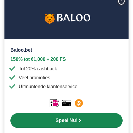
Bewa
als
favori
Baloo.bet
150% tot €1,000 + 200 FS
Tot 20% cashback
Veel promoties
Uitmuntende klantenservice
Speel Nu!