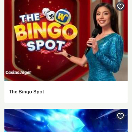
Bewa
als
favori
The Bingo Spot
Bewa
als
favori