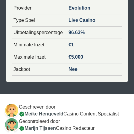
Provider
Evolution
Type Spel
Live Casino
Uitbetalingspercentage
96.63
Minimale Inzet
1
Maximale Inzet
5.000
Jackpot
Nee
Geschreven door
Meike Hengeveld
Casino Content Specialist
Gecontroleerd door
Marijn Tijssen
Casino Redacteur