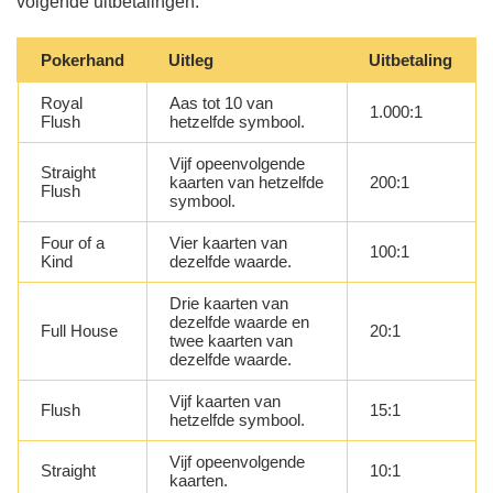
volgende uitbetalingen:
Pokerhand
Uitleg
Uitbetaling
Royal
Aas tot 10 van
1.000:1
Flush
hetzelfde symbool.
Vijf opeenvolgende
Straight
kaarten van hetzelfde
200:1
Flush
symbool.
Four of a
Vier kaarten van
100:1
Kind
dezelfde waarde.
Drie kaarten van
dezelfde waarde en
Full House
20:1
twee kaarten van
dezelfde waarde.
Vijf kaarten van
Flush
15:1
hetzelfde symbool.
Vijf opeenvolgende
Straight
10:1
kaarten.