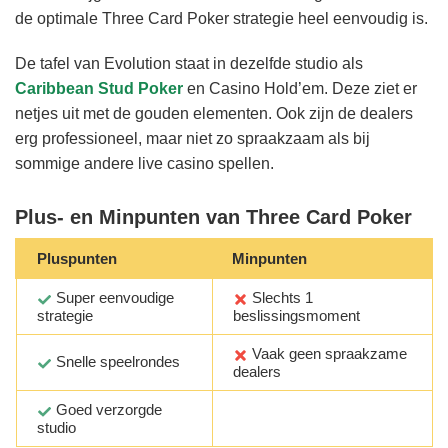
de optimale Three Card Poker strategie heel eenvoudig is.
De tafel van Evolution staat in dezelfde studio als
Caribbean Stud Poker
en Casino Hold’em. Deze ziet er
netjes uit met de gouden elementen. Ook zijn de dealers
erg professioneel, maar niet zo spraakzaam als bij
sommige andere live casino spellen.
Plus- en Minpunten van Three Card Poker
Pluspunten
Minpunten
Super eenvoudige
Slechts 1
strategie
beslissingsmoment
Vaak geen spraakzame
Snelle speelrondes
dealers
Goed verzorgde
studio