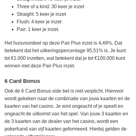
Three of a kind: 30 keer je inzet
Straight: 5 keer je inzet
Flush: 4 keer je inzet
Pair: 1 keer je inzet.
Het huisvoordeel op deze Pair Plus inzet is 4,49%. Dat
betekent dat het uitkeringspercentage 95,51% is. Je kunt
tot €1.000 inzetten, wat betekent dat je tot €100.000 kunt
winnen met deze Pair Plus inzet.
6 Card Bonus
Ook de 6 Card Bonus side bet is niet verplicht. Hiervoor
wordt gekeken naar de combinatie van jouw kaarten en de
kaarten van het casino. Je wint ongeacht of je speelt en
ongeacht de uitkomst van het spel. Van jouw 3 kaarten en
de 3 kaarten van de dealer van het casino, wordt een
pokerhand van vijf kaarten geformeerd. Hierbij gelden de