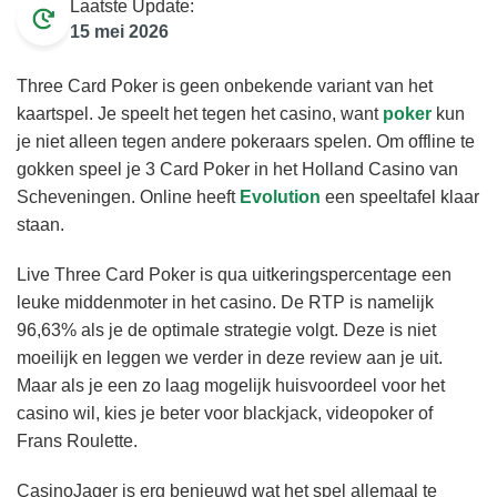
Laatste Update:
15 mei 2026
Three Card Poker is geen onbekende variant van het
kaartspel. Je speelt het tegen het casino, want
poker
kun
je niet alleen tegen andere pokeraars spelen. Om offline te
gokken speel je 3 Card Poker in het Holland Casino van
Scheveningen. Online heeft
Evolution
een speeltafel klaar
staan.
Live Three Card Poker is qua uitkeringspercentage een
leuke middenmoter in het casino. De RTP is namelijk
96,63% als je de optimale strategie volgt. Deze is niet
moeilijk en leggen we verder in deze review aan je uit.
Maar als je een zo laag mogelijk huisvoordeel voor het
casino wil, kies je beter voor blackjack, videopoker of
Frans Roulette.
CasinoJager is erg benieuwd wat het spel allemaal te