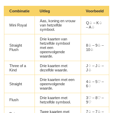
Combinatie
Uitleg
Voorbeeld
Aas, koning en vrouw
Q♤ – K♤
Mini Royal
van hetzelfde
– A♤
symbool.
Drie kaarten van
hetzelfde symbool
Straight
8♧ – 9♧ –
met een
Flush
10♧
opeenvolgende
waarde.
Three of a
Drie kaarten met
J♢ – J♤ –
Kind
dezelfde waarde.
J♧
Drie kaarten met een
4♧ – 5♡ –
Straight
opeenvolgende
6♢
waarde.
Drie kaarten met
3♡ – 8♡ –
Flush
hetzelfde symbool.
9♡
Twee kaarten met
7♤ – 7♧ –