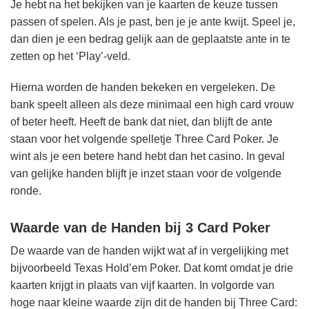
Je hebt na het bekijken van je kaarten de keuze tussen
passen of spelen. Als je past, ben je je ante kwijt. Speel je,
dan dien je een bedrag gelijk aan de geplaatste ante in te
zetten op het ‘Play’-veld.
Hierna worden de handen bekeken en vergeleken. De
bank speelt alleen als deze minimaal een high card vrouw
of beter heeft. Heeft de bank dat niet, dan blijft de ante
staan voor het volgende spelletje Three Card Poker. Je
wint als je een betere hand hebt dan het casino. In geval
van gelijke handen blijft je inzet staan voor de volgende
ronde.
Waarde van de Handen bij 3 Card Poker
De waarde van de handen wijkt wat af in vergelijking met
bijvoorbeeld Texas Hold’em Poker. Dat komt omdat je drie
kaarten krijgt in plaats van vijf kaarten. In volgorde van
hoge naar kleine waarde zijn dit de handen bij Three Card: