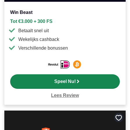
Win Beast
Tot €3.000 + 300 FS
Betaalt snel uit
Wekelijks cashback
Verschillende bonussen
Speel Nu!
Lees Review
Bewa
als
favori