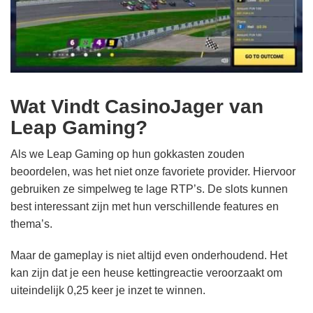
Wat Vindt CasinoJager van
Leap Gaming?
Als we Leap Gaming op hun gokkasten zouden
beoordelen, was het niet onze favoriete provider. Hiervoor
gebruiken ze simpelweg te lage RTP’s. De slots kunnen
best interessant zijn met hun verschillende features en
thema’s.
Maar de gameplay is niet altijd even onderhoudend. Het
kan zijn dat je een heuse kettingreactie veroorzaakt om
uiteindelijk 0,25 keer je inzet te winnen.