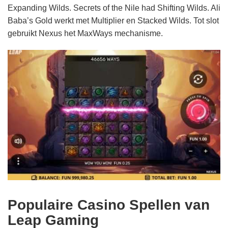
Expanding Wilds. Secrets of the Nile had Shifting Wilds. Ali
Baba’s Gold werkt met Multiplier en Stacked Wilds. Tot slot
gebruikt Nexus het MaxWays mechanisme.
Populaire Casino Spellen van
Leap Gaming