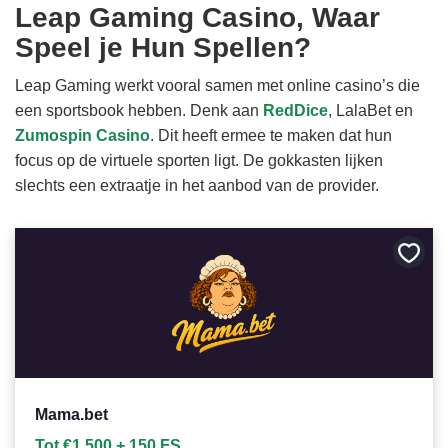
Leap Gaming Casino, Waar
Speel je Hun Spellen?
Leap Gaming werkt vooral samen met online casino’s die
een sportsbook hebben. Denk aan
RedDice
, LalaBet en
Zumospin Casino
. Dit heeft ermee te maken dat hun
focus op de virtuele sporten ligt. De gokkasten lijken
slechts een extraatje in het aanbod van de provider.
Bewa
als
favori
Mama.bet
Tot €1.500 + 150 FS