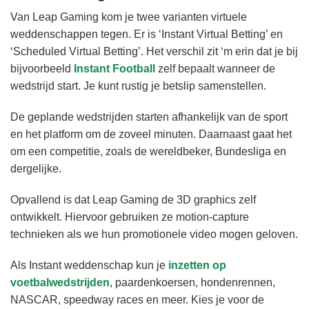
Van Leap Gaming kom je twee varianten virtuele
weddenschappen tegen. Er is ‘Instant Virtual Betting’ en
‘Scheduled Virtual Betting’. Het verschil zit ‘m erin dat je bij
bijvoorbeeld
Instant Football
zelf bepaalt wanneer de
wedstrijd start. Je kunt rustig je betslip samenstellen.
De geplande wedstrijden starten afhankelijk van de sport
en het platform om de zoveel minuten. Daarnaast gaat het
om een competitie, zoals de wereldbeker, Bundesliga en
dergelijke.
Opvallend is dat Leap Gaming de 3D graphics zelf
ontwikkelt. Hiervoor gebruiken ze motion-capture
technieken als we hun promotionele video mogen geloven.
Als Instant weddenschap kun je
inzetten op
voetbalwedstrijden
, paardenkoersen, hondenrennen,
NASCAR, speedway races en meer. Kies je voor de