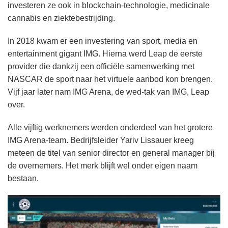
investeren ze ook in blockchain-technologie, medicinale
cannabis en ziektebestrijding.
In 2018 kwam er een investering van sport, media en
entertainment gigant IMG. Hierna werd Leap de eerste
provider die dankzij een officiële samenwerking met
NASCAR de sport naar het virtuele aanbod kon brengen.
Vijf jaar later nam IMG Arena, de wed-tak van IMG, Leap
over.
Alle vijftig werknemers werden onderdeel van het grotere
IMG Arena-team. Bedrijfsleider Yariv Lissauer kreeg
meteen de titel van senior director en general manager bij
de overnemers. Het merk blijft wel onder eigen naam
bestaan.