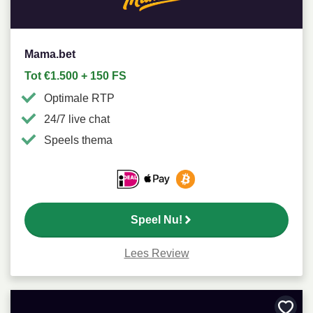
Mama.bet
Tot €1.500 + 150 FS
Optimale RTP
24/7 live chat
Speels thema
Speel Nu!
Lees Review
Bewa