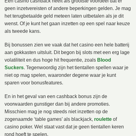
Een casino cashback heeft als grootste voordeel dat er
geen inzetvereisten of andere beperkingen gelden. Je mag
het terugbetaalde geld meteen laten uitbetalen als je dit
wenst. Of je kunt het gaan inzetten op een spel naar keuze
als tweede kans.
Bij bonussen zien we vaak dat het casino een hele batterij
aan gokkasten uitsluit. Dit begon bij slots met een erg lage
volatiliteit en dus hoge hit frequentie, zoals
Blood
Suckers
. Tegenwoordig zijn het tientallen spellen waar je
niet op mag spelen, waaronder degene waar je kunt
sparen voor bonusfeatures.
En in het geval van een cashback bonus zijn de
voorwaarden gunstiger dan bij andere promoties.
Misschien mag je nog steeds niet inzetten op de
zogenaamde ‘table games’ als blackjack,
roulette
of
casino poker. Wel staat vast dat je geen tientallen keren
rond hoeft te spelen.