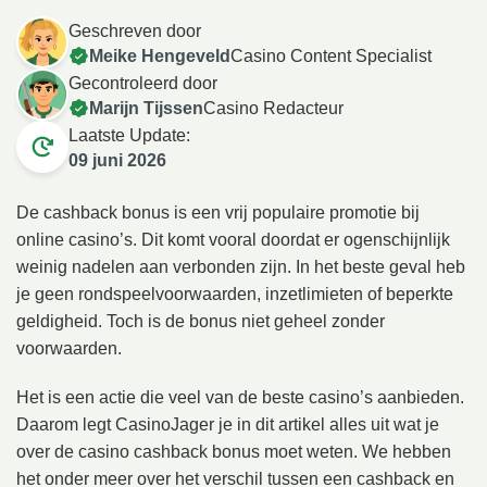
Geschreven door
Meike Hengeveld
Casino Content Specialist
Gecontroleerd door
Marijn Tijssen
Casino Redacteur
Laatste Update:
09 juni 2026
De cashback bonus is een vrij populaire promotie bij
online casino’s. Dit komt vooral doordat er ogenschijnlijk
weinig nadelen aan verbonden zijn. In het beste geval heb
je geen rondspeelvoorwaarden, inzetlimieten of beperkte
geldigheid. Toch is de bonus niet geheel zonder
voorwaarden.
Het is een actie die veel van de beste casino’s aanbieden.
Daarom legt CasinoJager je in dit artikel alles uit wat je
over de casino cashback bonus moet weten. We hebben
het onder meer over het verschil tussen een cashback en