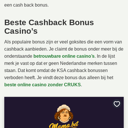
een cash back bonus.
Beste Cashback Bonus
Casino’s
Als populaire bonus zijn er veel goksites die een vorm van
cashback aanbieden. Je claimt de bonus onder meer bij de
onderstaande
betrouwbare online casino’s
. In de lijst
merk je vast op dat er geen Nederlandse merken tussen
staan. Dat komt omdat de KSA cashback bonussen
verboden heeft. Je vindt deze bonus dus alleen bij het
beste online casino zonder CRUKS
.
Bewa
als
favori