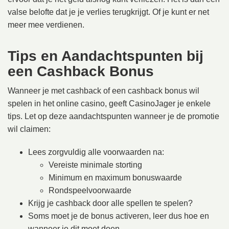
valse belofte dat je je verlies terugkrijgt. Of je kunt er net
meer mee verdienen.
Tips en Aandachtspunten bij
een Cashback Bonus
Wanneer je met cashback of een cashback bonus wil
spelen in het online casino, geeft CasinoJager je enkele
tips. Let op deze aandachtspunten wanneer je de promotie
wil claimen:
Lees zorgvuldig alle voorwaarden na:
Vereiste minimale storting
Minimum en maximum bonuswaarde
Rondspeelvoorwaarde
Krijg je cashback door alle spellen te spelen?
Soms moet je de bonus activeren, leer dus hoe en
wanneer je dit moet doen.