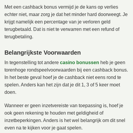
Met een cashback bonus vermijd je de kans op verlies
echter niet, maar zorg je dat het minder hard doorweegt. Je
krijgt namelijk een percentage van je verloren geld
terugbetaald. Dat is niet te verwarren met een refund of
terugbetaling.
Belangrijkste Voorwaarden
In tegenstelling tot andere
casino bonussen
heb je geen
torenhoge rondspeelvoorwaarden bij een cashback bonus.
In het beste geval hoef je de cashback niet eens rond te
spelen. Anders kan het zijn dat je dit 1, 3 of 5 keer moet
doen.
Wanneer er geen inzetvereiste van toepassing is, hoef je
ook geen rekening te houden met geldigheid of
inzetbeperkingen. Anders is het wel belangrijk om dit snel
even na te kijken voor je gaat spelen.