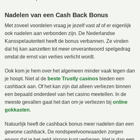
Nadelen van een Cash Back Bonus
Met zoveel voordelen vraag je jezelf vast af of er eigenlijk
ook nadelen aan verbonden zijn. De Nederlandse
Kansspelautoriteit heeft de bonus verbannen. Ze vinden
dat hij kan aanzetten tot meer onverantwoord spelgedrag
omdat de ernst van verlies verlicht wordt.
Ook kom je hem over het algemeen minder vaak tegen dan
je hoopt. Niet al de
beste Trustly casinos
bieden een
cashback aan. Of het kan zijn dat alleen verliezen binnen
een bepaald onderdeel van het casino meetellen. In de
meeste gevallen gaat het dan om je verliezen bij
online
gokkasten
.
Natuurlijk heeft de cashback bonus meer nadelen dan een
gewone cashback. De rondspeelvoorwaarden zorgen
ervoor dat je het geld alsnog kunt verliezen. Het is dan een