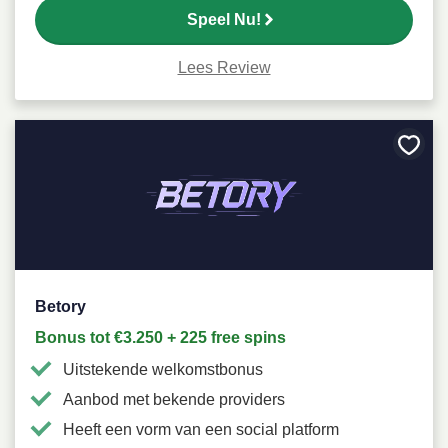
Speel Nu!
Lees Review
Bewa
als
favori
Betory
Bonus tot €3.250 + 225 free spins
Uitstekende welkomstbonus
Aanbod met bekende providers
Heeft een vorm van een social platform