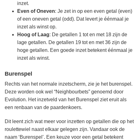
inzet.
Even of Oneven
: Je zet in op een even getal (even)
of een oneven getal (odd). Dat levert je éénmaal je
inzet als winst op.
Hoog of Laag
: De getallen 1 tot en met 18 zijn de
lage getallen. De getallen 19 tot en met 36 zijn de
hoge getallen. Een goede inzet betekent éénmaal je
inzet als winst.
Burenspel
Rechts van het normale inzetscherm, zie je het burenspel.
Deze worden ook wel “Neighbourbets” genoemd door
Evolution. Het inzetveld van het Burenspel ziet eruit als
een renbaan van de paardenkoers.
Dit leent zich wat meer voor inzetten op getallen die op het
roulettewiel naast elkaar gelegen zijn. Vandaar ook de
naam ‘Burenspel’. Een keuze voor een getal betekent