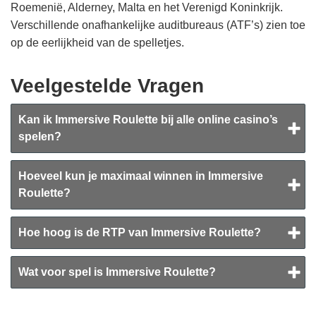
Roemenië, Alderney, Malta en het Verenigd Koninkrijk.
Verschillende onafhankelijke auditbureaus (ATF’s) zien toe
op de eerlijkheid van de spelletjes.
Veelgestelde Vragen
Kan ik Immersive Roulette bij alle online casino’s
spelen?
Hoeveel kun je maximaal winnen in Immersive
Roulette?
Hoe hoog is de RTP van Immersive Roulette?
Wat voor spel is Immersive Roulette?