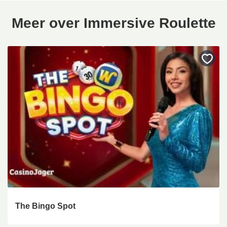
Meer over Immersive Roulette
Bewa
als
favori
The Bingo Spot