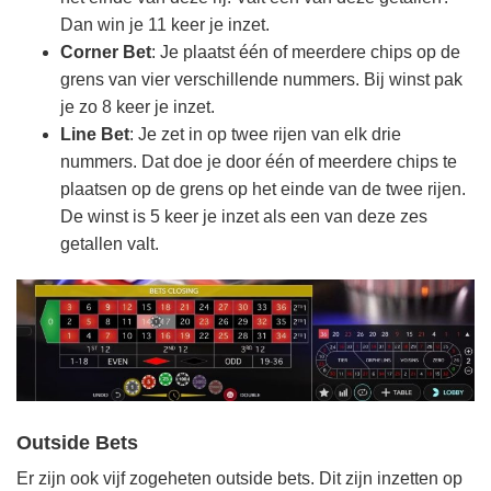
Dan win je 11 keer je inzet.
Corner Bet
: Je plaatst één of meerdere chips op de
grens van vier verschillende nummers. Bij winst pak
je zo 8 keer je inzet.
Line Bet
: Je zet in op twee rijen van elk drie
nummers. Dat doe je door één of meerdere chips te
plaatsen op de grens op het einde van de twee rijen.
De winst is 5 keer je inzet als een van deze zes
getallen valt.
Outside Bets
Er zijn ook vijf zogeheten outside bets. Dit zijn inzetten op