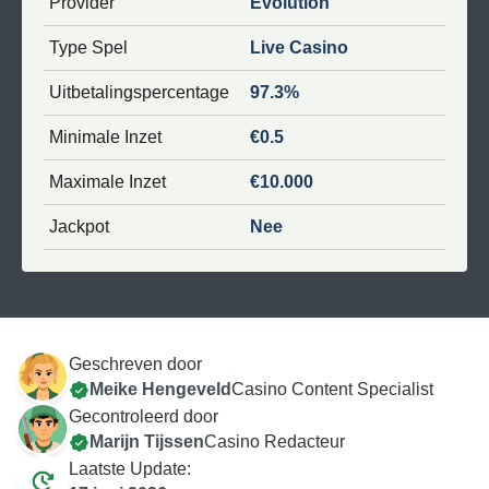
Provider
Evolution
Type Spel
Live Casino
Uitbetalingspercentage
97.3
Minimale Inzet
0.5
Maximale Inzet
10.000
Jackpot
Nee
Geschreven door
Meike Hengeveld
Casino Content Specialist
Gecontroleerd door
Marijn Tijssen
Casino Redacteur
Laatste Update: