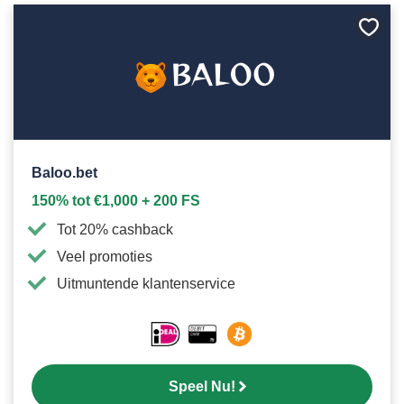
Bewa
als
favori
Baloo.bet
150% tot €1,000 + 200 FS
Tot 20% cashback
Veel promoties
Uitmuntende klantenservice
Speel Nu!