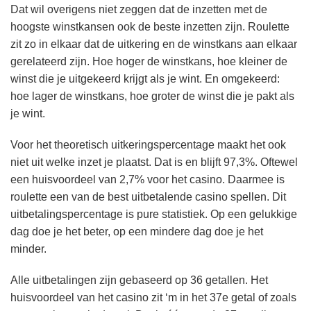
Dat wil overigens niet zeggen dat de inzetten met de
hoogste winstkansen ook de beste inzetten zijn. Roulette
zit zo in elkaar dat de uitkering en de winstkans aan elkaar
gerelateerd zijn. Hoe hoger de winstkans, hoe kleiner de
winst die je uitgekeerd krijgt als je wint. En omgekeerd:
hoe lager de winstkans, hoe groter de winst die je pakt als
je wint.
Voor het theoretisch uitkeringspercentage maakt het ook
niet uit welke inzet je plaatst. Dat is en blijft 97,3%. Oftewel
een huisvoordeel van 2,7% voor het casino. Daarmee is
roulette een van de best uitbetalende casino spellen. Dit
uitbetalingspercentage is pure statistiek. Op een gelukkige
dag doe je het beter, op een mindere dag doe je het
minder.
Alle uitbetalingen zijn gebaseerd op 36 getallen. Het
huisvoordeel van het casino zit ‘m in het 37e getal of zoals