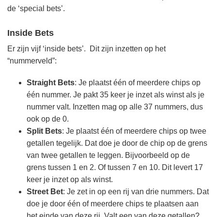
de ‘special bets’.
Inside Bets
Er zijn vijf ‘inside bets’. Dit zijn inzetten op het
“nummerveld”:
Straight Bets
: Je plaatst één of meerdere chips op
één nummer. Je pakt 35 keer je inzet als winst als je
nummer valt. Inzetten mag op alle 37 nummers, dus
ook op de 0.
Split Bets
: Je plaatst één of meerdere chips op twee
getallen tegelijk. Dat doe je door de chip op de grens
van twee getallen te leggen. Bijvoorbeeld op de
grens tussen 1 en 2. Of tussen 7 en 10. Dit levert 17
keer je inzet op als winst.
Street Bet
: Je zet in op een rij van drie nummers. Dat
doe je door één of meerdere chips te plaatsen aan
het einde van deze rij. Valt een van deze getallen?