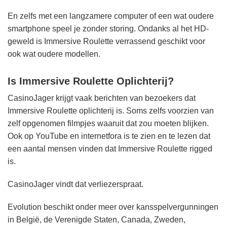
En zelfs met een langzamere computer of een wat oudere
smartphone speel je zonder storing. Ondanks al het HD-
geweld is Immersive Roulette verrassend geschikt voor
ook wat oudere modellen.
Is Immersive Roulette Oplichterij?
CasinoJager krijgt vaak berichten van bezoekers dat
Immersive Roulette oplichterij is. Soms zelfs voorzien van
zelf opgenomen filmpjes waaruit dat zou moeten blijken.
Ook op YouTube en internetfora is te zien en te lezen dat
een aantal mensen vinden dat Immersive Roulette rigged
is.
CasinoJager vindt dat verliezerspraat.
Evolution beschikt onder meer over kansspelvergunningen
in België, de Verenigde Staten, Canada, Zweden,