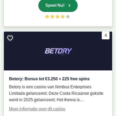
Speel Nu!
4
Bewaar
als
favoriet
Betory:
Bonus tot €3.250 + 225 free spins
Betory is een casino van Nimbus Enterprises
Limitada gelanceerd. Deze Costa Ricaanse goksite
werd in 2025 gelanceerd. Het thema is…
Meer informatie over dit casino