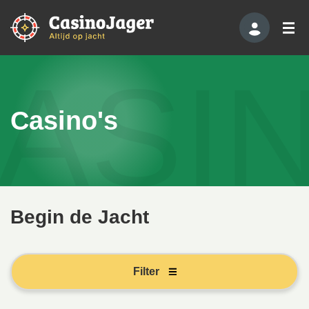
ASIN
Casino's
Begin de Jacht
Filter