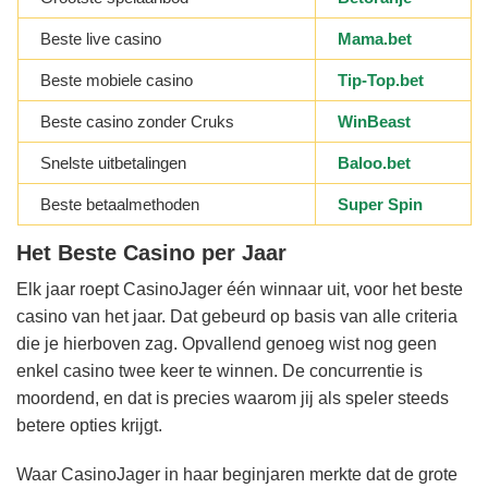
Beste live casino
Mama.bet
Beste mobiele casino
Tip-Top.bet
Beste casino zonder Cruks
WinBeast
Snelste uitbetalingen
Baloo.bet
Beste betaalmethoden
Super Spin
Het Beste Casino per Jaar
Elk jaar roept CasinoJager één winnaar uit, voor het beste
casino van het jaar. Dat gebeurd op basis van alle criteria
die je hierboven zag. Opvallend genoeg wist nog geen
enkel casino twee keer te winnen. De concurrentie is
moordend, en dat is precies waarom jij als speler steeds
betere opties krijgt.
Waar CasinoJager in haar beginjaren merkte dat de grote