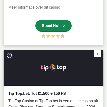
Meer informatie over dit casino
Speel Nu!
7
Bewaar
als
favoriet
Tip-Top.bet:
Tot €1.500 + 150 FS
Tip-Top Casino of Tip-Top.bet is een online casino uit
Costa Rica van Sapphire Summit opgericht in 2024.