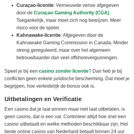
Curaçao-licentie
: Vernieuwde versie afgegeven
door de
Curaçao Gaming Authority (CGA)
.
Toegankelijk, maar moet zich nog bewijzen. Meer
risico voor de speler.
Kahnawake-licentie
: Afgegeven door de
Kahnawake Gaming Commission in Canada. Minder
streng gereguleerd, maar over het algemeen
betrouwbaarder dan veel offshorevergunningen.
Speel je bij een
casino zonder licentie
? Dan heb je bij
conflicten geen enkele juridische bescherming. Dat moet je
begrijpen, hoe verleidelijk de bonus ook is.
Uitbetalingen en Verificatie
Een casino dat je laat winnen maar niet laat uitbetalen, is
geen casino, dat is een val. Controleer altijd hoe snel een
casino uitbetaalt en welke methoden beschikbaar zijn. Het
beste online casino van Nederland betaalt binnen 24 uur