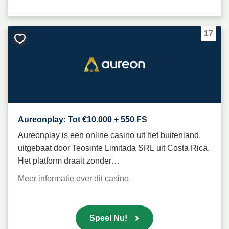
17
Bewaar
als
favoriet
Aureonplay:
Tot €10.000 + 550 FS
Aureonplay is een online casino uit het buitenland,
uitgebaat door Teosinte Limitada SRL uit Costa Rica.
Het platform draait zonder…
Meer informatie over dit casino
Speel Nu!