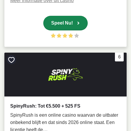
Meer informatie over dit casino
Speel Nu!
6
Bewaar
als
favoriet
SpinyRush:
Tot €5.500 + 525 FS
SpinyRush is een online casino waarvan de uitbater
onbekend blijft en dat sinds 2026 online staat. Een
licentie heeft de…