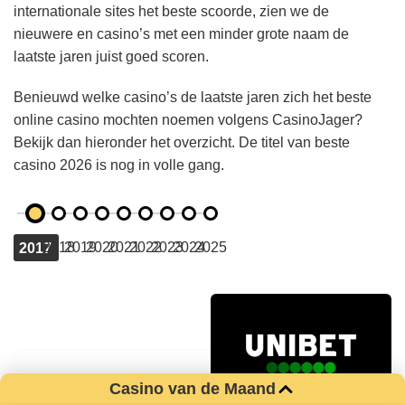
internationale sites het beste scoorde, zien we de
nieuwere en casino’s met een minder grote naam de
laatste jaren juist goed scoren.
Benieuwd welke casino’s de laatste jaren zich het beste
online casino mochten noemen volgens CasinoJager?
Bekijk dan hieronder het overzicht. De titel van beste
casino 2026 is nog in volle gang.
2018
2019
2020
2021
2022
2023
2024
2025
2017
Casino van de Maand