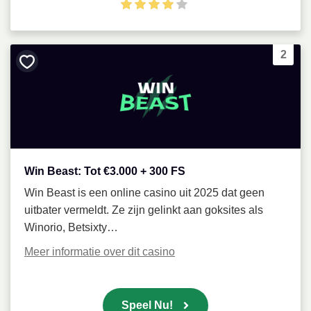
2
Bewaar
als
favoriet
Win Beast:
Tot €3.000 + 300 FS
Win Beast is een online casino uit 2025 dat geen
uitbater vermeldt. Ze zijn gelinkt aan goksites als
Winorio, Betsixty…
Meer informatie over dit casino
Speel Nu!