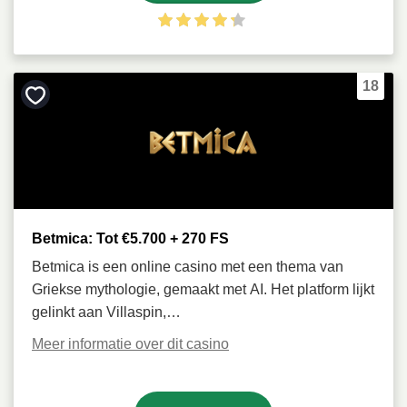
18
Bewaar
als
favoriet
Betmica:
Tot €5.700 + 270 FS
Betmica is een online casino met een thema van
Griekse mythologie, gemaakt met AI. Het platform lijkt
gelinkt aan Villaspin,…
Meer informatie over dit casino