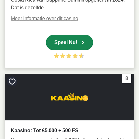
Dat is dezelfde…
Meer informatie over dit casino
Speel Nu!
8
Bewaar
als
favoriet
Kaasino:
Tot €5.000 + 500 FS