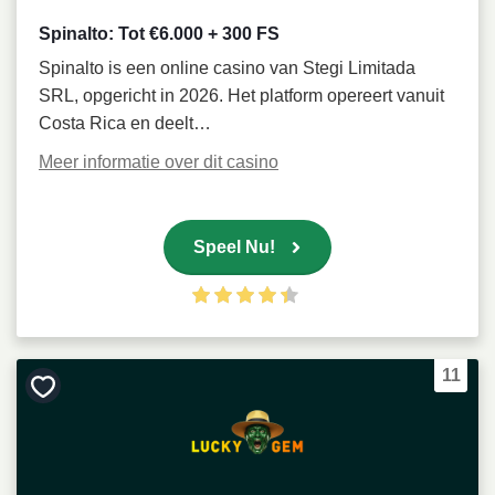
Spinalto:
Tot €6.000 + 300 FS
Spinalto is een online casino van Stegi Limitada
SRL, opgericht in 2026. Het platform opereert vanuit
Costa Rica en deelt…
Meer informatie over dit casino
Speel Nu!
11
Bewaar
als
favoriet