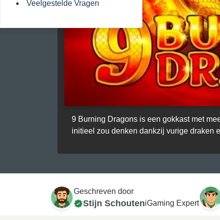
Veelgestelde Vragen
9 Burning Dragons is een gokkast met meer
initieel zou denken dankzij vurige draken e
Geschreven door
Stijn Schouten
iGaming Expert