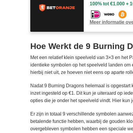
favoriet
100% tot €1.000 + 
Meer informatie ove
Hoe Werkt de 9 Burning 
Met een relatief klein speelveld van 3×3 en het
identieke symbolen op het speelveld landen om e
hierbij niet uit, ze hoeven niet eens op aparte rol
Nadat 9 Burning Dragons helemaal is opgestart 
inzet ingesteld op €1. Dit kun je uiteraard op 
opties die je onder het speelveld vindt. Hier kun j
Er zijn in totaal 9 verschillende symbolen aanwe
betalende functie hebben, waarbij de gouden kl
overgebleven symbolen hebben een speciale werk