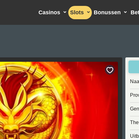
Casinos
Slots
Bonussen
Bet
Bewaar
als
Naa
favoriet
Ree
Ree
Aut
Naa
Pro
Aut
Bon
Bon
Pro
Gen
Pro
Pro
Gen
Reg
Th
Reg
Mult
Th
Uit
Wil
Mult