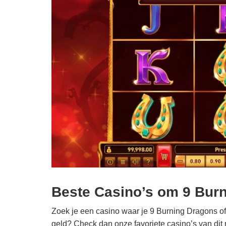
Beste Casino’s om 9 Burn
Zoek je een casino waar je 9 Burning Dragons of 
geld? Check dan onze favoriete casino’s van dit