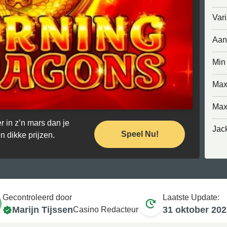
Wil
Uit
Vari
Vari
Aant
Aant
Min
Min
Max
Max
Max
 in z’n mars dan je
Max
Jac
Speel Nu!
n dikke prijzen.
Jac
Gecontroleerd door
Laatste Update:
Marijn Tijssen
31 oktober 202
Casino Redacteur