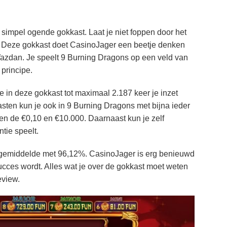
simpel ogende gokkast. Laat je niet foppen door het
nkt. Deze gokkast doet CasinoJager een beetje denken
Wazdan. Je speelt 9 Burning Dragons op een veld van
principe.
e in deze gokkast tot maximaal 2.187 keer je inzet
ten kun je ook in 9 Burning Dragons met bijna ieder
sen de €0,10 en €10.000. Daarnaast kun je zelf
tie speelt.
et gemiddelde met 96,12%. CasinoJager is erg benieuwd
ces wordt. Alles wat je over de gokkast moet weten
eview.