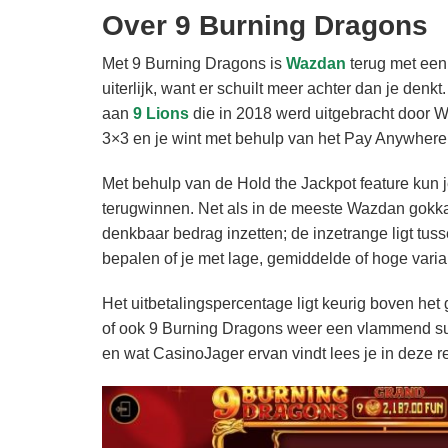
Over 9 Burning Dragons
Met 9 Burning Dragons is
Wazdan
terug met een 
uiterlijk, want er schuilt meer achter dan je de
aan
9 Lions
die in 2018 werd uitgebracht door 
3×3 en je wint met behulp van het Pay Anywhere 
Met behulp van de Hold the Jackpot feature kun j
terugwinnen. Net als in de meeste Wazdan gokkas
denkbaar bedrag inzetten; de inzetrange ligt tus
bepalen of je met lage, gemiddelde of hoge varian
Het uitbetalingspercentage ligt keurig boven h
of ook 9 Burning Dragons weer een vlammend suc
en wat CasinoJager ervan vindt lees je in deze r