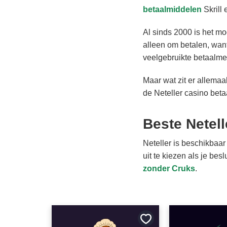
betaalmiddelen
Skrill 
Al sinds 2000 is het mo
alleen om betalen, want
veelgebruikte betaalme
Maar wat zit er allemaal
de Neteller casino bet
Beste Netell
Neteller is beschikbaar
uit te kiezen als je bes
zonder Cruks
.
Bewaar