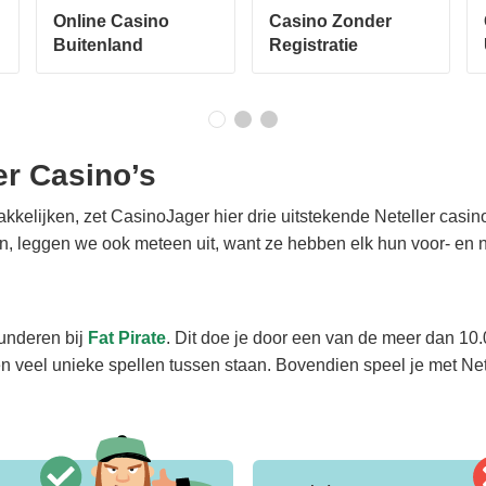
Online Casino
Casino Zonder
Buitenland
Registratie
er Casino’s
kelijken, zet CasinoJager hier drie uitstekende Neteller casino’
 leggen we ook meteen uit, want ze hebben elk hun voor- en 
lunderen bij
Fat Pirate
. Dit doe je door een van de meer dan 10
 veel unieke spellen tussen staan. Bovendien speel je met Net