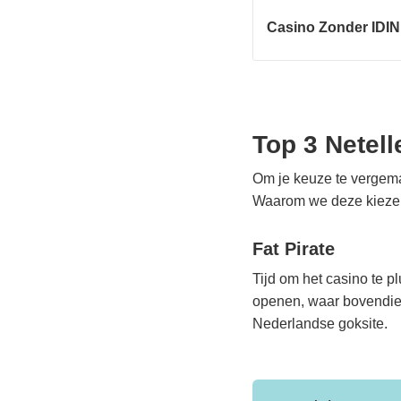
Casino Zonder IDIN
Top 3 Netell
Om je keuze te vergemak
Waarom we deze kiezen,
Fat Pirate
Tijd om het casino te p
openen, waar bovendien
Nederlandse goksite.