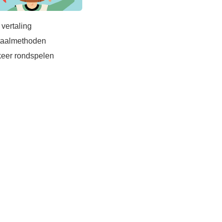
vertaling
etaalmethoden
keer rondspelen