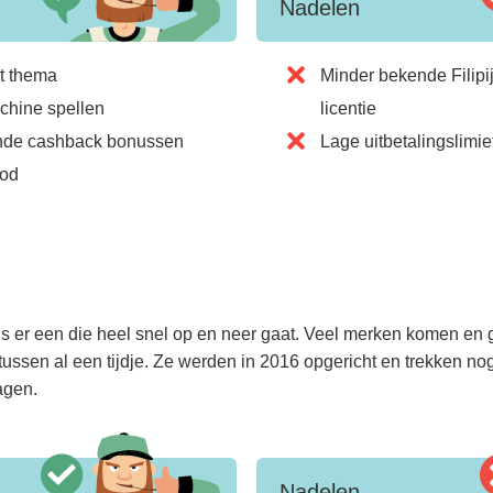
Nadelen
t thema
Minder bekende Fili
chine spellen
licentie
ende cashback bonussen
Lage uitbetalingslimie
bod
is er een die heel snel op en neer gaat. Veel merken komen en
tussen al een tijdje. Ze werden in 2016 opgericht en trekken no
agen.
Nadelen