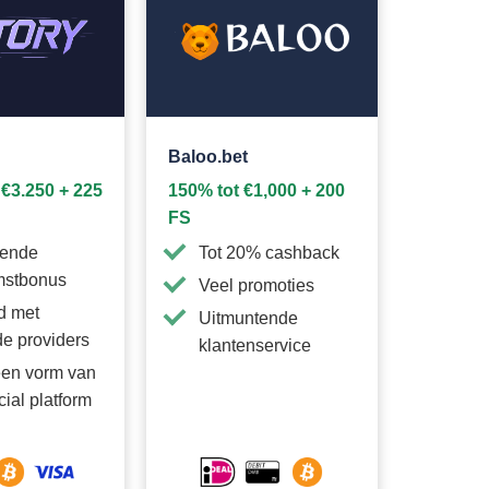
als
als
favoriet
favoriet
Baloo.bet
 €3.250 + 225
150% tot €1,000 + 200
FS
kende
Tot 20% cashback
mstbonus
Veel promoties
d met
Uitmuntende
e providers
klantenservice
een vorm van
ial platform