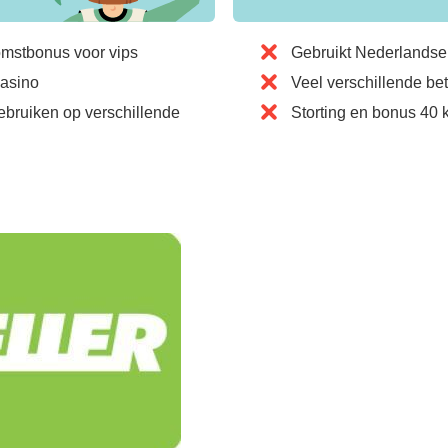
mstbonus voor vips
Gebruikt Nederlandse 
casino
Veel verschillende b
ebruiken op verschillende
Storting en bonus 40 