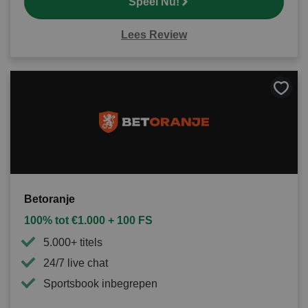
Speel Nu!
Lees Review
Bewa
als
favori
Betoranje
100% tot €1.000 + 100 FS
5.000+ titels
24/7 live chat
Sportsbook inbegrepen