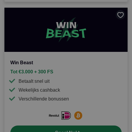
Bewa
als
favori
Win Beast
Tot €3.000 + 300 FS
Betaalt snel uit
Wekelijks cashback
Verschillende bonussen