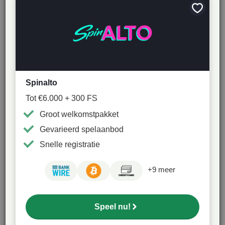
Voordat je een account aanmaakt, is het goed om te weten
Bewaar
als
dat Wishmaker Casino een
free spins bonus
heeft
favoriet
klaarliggen als welkomstbonus. Hoe deze werkt, lees je
hieronder.
Welkomstbonus
Spinalto
Wishmaker is een van de weinige online casino’s die geen
Tot €6.000 + 300 FS
stortingsbonus geeft als welkomstbonus. Je stort €20 en
Groot welkomstpakket
krijgt hiervoor een pak gratis spins genaamd Wish Spins.
Dit zijn gewone spins, want het gaat om 100 keer draaien
Gevarieerd spelaanbod
op
Dead or Alive 2
als cadeau.
Snelle registratie
Ze promoten het als 100 kansen op €9.900, aangezien je
+9 meer
op Dead or Alive 2 maximaal 110.000 keer de totale inzet
kan winnen.
Speel nu!
Toernooien