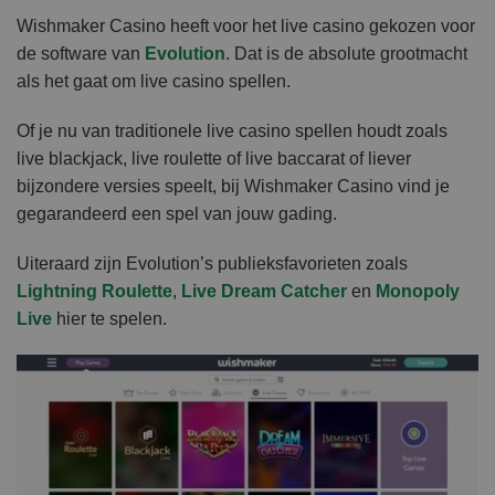
Wishmaker Casino heeft voor het live casino gekozen voor
de software van
Evolution
. Dat is de absolute grootmacht
als het gaat om live casino spellen.
Of je nu van traditionele live casino spellen houdt zoals
live blackjack, live roulette of live baccarat of liever
bijzondere versies speelt, bij Wishmaker Casino vind je
gegarandeerd een spel van jouw gading.
Uiteraard zijn Evolution’s publieksfavorieten zoals
Lightning Roulette
,
Live Dream Catcher
en
Monopoly
Live
hier te spelen.