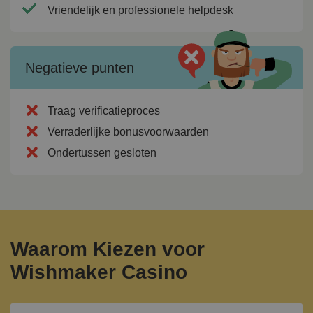
Vriendelijk en professionele helpdesk
Negatieve punten
Traag verificatieproces
Verraderlijke bonusvoorwaarden
Ondertussen gesloten
Waarom Kiezen voor
Wishmaker Casino