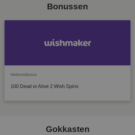
Bonussen
Welkomstbonus
100 Dead or Alive 2 Wish Spins
Gokkasten