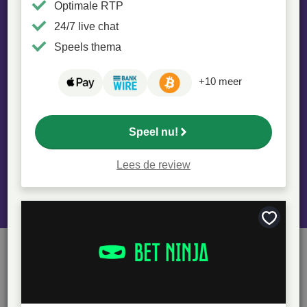
Optimale RTP
niet alles zo goed als het er op het eerste gezicht
24/7 live chat
uitziet. Maar dat doet er niet meer toe nu de digitale
deuren gesloten zijn.
Speels thema
+10 meer
Betrouwbaarheid
Spelaanbod
Speel nu!
Bonussen
Lees de review
Gebruiksgemak
Bewaar
als
favoriet
Geschreven door
Marijn Tijssen
Casino Redacteur
Laatste Update:
28 januari 2026