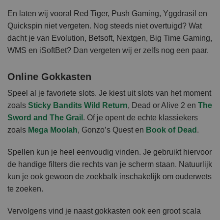
En laten wij vooral Red Tiger, Push Gaming, Yggdrasil en
Quickspin niet vergeten. Nog steeds niet overtuigd? Wat
dacht je van Evolution, Betsoft, Nextgen, Big Time Gaming,
WMS en iSoftBet? Dan vergeten wij er zelfs nog een paar.
Online Gokkasten
Speel al je favoriete slots. Je kiest uit slots van het moment
zoals
Sticky Bandits Wild Return
, Dead or Alive 2 en
The
Sword and The Grail
. Of je opent de echte klassiekers
zoals
Mega Moolah
, Gonzo’s Quest en
Book of Dead
.
Spellen kun je heel eenvoudig vinden. Je gebruikt hiervoor
de handige filters die rechts van je scherm staan. Natuurlijk
kun je ook gewoon de zoekbalk inschakelijk om ouderwets
te zoeken.
Vervolgens vind je naast gokkasten ook een groot scala