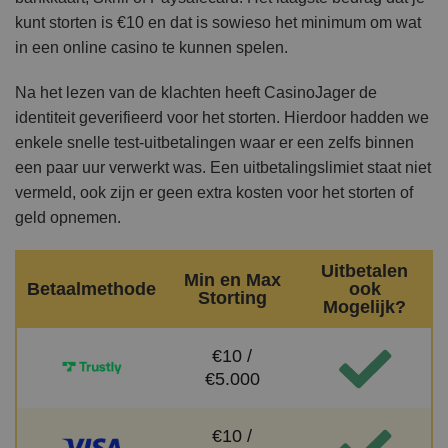
kunt storten is €10 en dat is sowieso het minimum om wat
in een online casino te kunnen spelen.
Na het lezen van de klachten heeft CasinoJager de
identiteit geverifieerd voor het storten. Hierdoor hadden we
enkele snelle test-uitbetalingen waar er een zelfs binnen
een paar uur verwerkt was. Een uitbetalingslimiet staat niet
vermeld, ook zijn er geen extra kosten voor het storten of
geld opnemen.
Uitbetalen
Min en Max
Betaalmethode
ook
Storting
Mogelijk?
€10 /
€5.000
€10 /