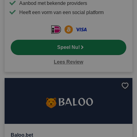
Aanbod met bekende providers
Heeft een vorm van een social platform
Speel Nu!
Lees Review
Bewa
als
favori
Baloo.bet