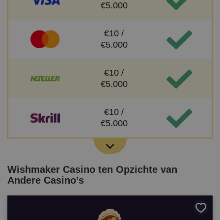
€5.000
€10 /
€5.000
€10 /
€5.000
€10 /
€5.000
Wishmaker Casino ten Opzichte van
Andere Casino’s
Bewa
als