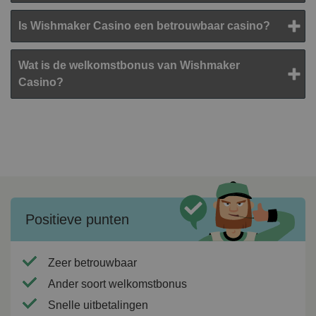
Is Wishmaker Casino een betrouwbaar casino?
Wat is de welkomstbonus van Wishmaker
Casino?
Positieve punten
Zeer betrouwbaar
Ander soort welkomstbonus
Snelle uitbetalingen