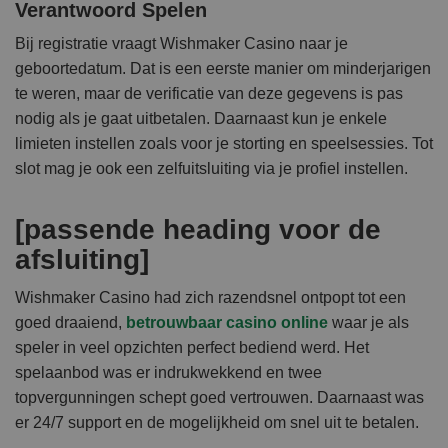
Verantwoord Spelen
Bij registratie vraagt Wishmaker Casino naar je
geboortedatum. Dat is een eerste manier om minderjarigen
te weren, maar de verificatie van deze gegevens is pas
nodig als je gaat uitbetalen. Daarnaast kun je enkele
limieten instellen zoals voor je storting en speelsessies. Tot
slot mag je ook een zelfuitsluiting via je profiel instellen.
[passende heading voor de
afsluiting]
Wishmaker Casino had zich razendsnel ontpopt tot een
goed draaiend,
betrouwbaar casino online
waar je als
speler in veel opzichten perfect bediend werd. Het
spelaanbod was er indrukwekkend en twee
topvergunningen schept goed vertrouwen. Daarnaast was
er 24/7 support en de mogelijkheid om snel uit te betalen.