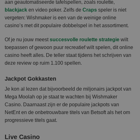
aan geautomatiseerde tafelspellen, zoals roulette,
blackjack
en video poker. Zelfs de
Craps
speler is niet
vergeten: Wishmaker is een van de weinige online
casino’s met dit populaire dobbelspel in het assortiment.
Of je nu jouw meest
succesvolle roulette strategie
wilt
toepassen of gewoon puur recreatief wilt spelen, dit online
casino heeft alles. De teller staat tijdens het schrijven van
deze review op ruim 1.100 spellen.
Jackpot Gokkasten
Je kon al lezen dat bijvoorbeeld de miljonairs jackpot van
Mega Moolah op je staat te wachten bij Wishmaker
Casino. Daarnaast zijn er de populaire jackpots van
NetEnt en de onbetrouwbare titels van Betsoft als het om
progressieve titels gaat.
Live Casino