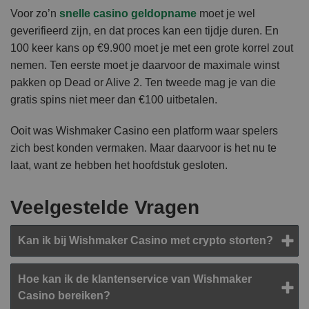
Voor zo’n
snelle casino geldopname
moet je wel
geverifieerd zijn, en dat proces kan een tijdje duren. En
100 keer kans op €9.900 moet je met een grote korrel zout
nemen. Ten eerste moet je daarvoor de maximale winst
pakken op Dead or Alive 2. Ten tweede mag je van die
gratis spins niet meer dan €100 uitbetalen.
Ooit was Wishmaker Casino een platform waar spelers
zich best konden vermaken. Maar daarvoor is het nu te
laat, want ze hebben het hoofdstuk gesloten.
Veelgestelde Vragen
Kan ik bij Wishmaker Casino met crypto storten?
Hoe kan ik de klantenservice van Wishmaker
Casino bereiken?