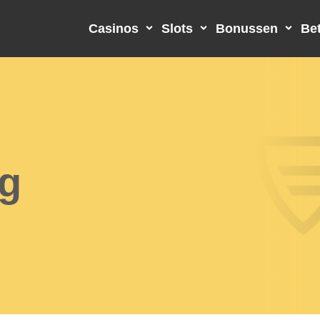
Casinos
Slots
Bonussen
Bet
g