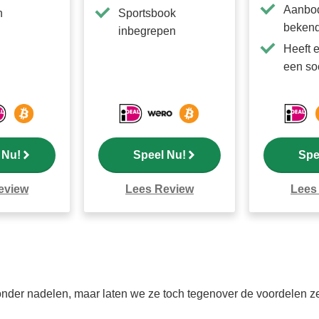
Aanbo
n
Sportsbook
bekend
inbegrepen
Heeft 
een soc
 Nu!
Speel Nu!
Spe
eview
Lees Review
Lees
nder nadelen, maar laten we ze toch tegenover de voordelen zett