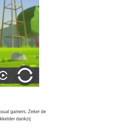
asual gamers. Zeker de
kkelder dankzij