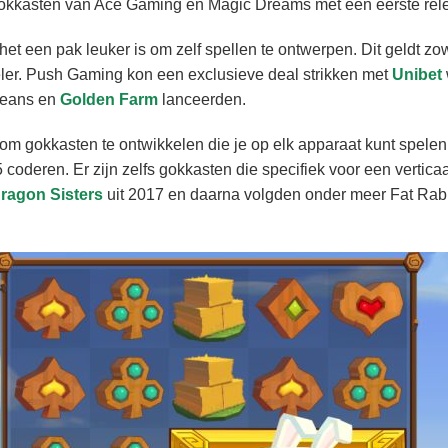
okkasten van Ace Gaming en Magic Dreams met een eerste rele
 het een pak leuker is om zelf spellen te ontwerpen. Dit geldt zo
eler. Push Gaming kon een exclusieve deal strikken met
Unibet
Beans en
Golden Farm
lanceerden.
m gokkasten te ontwikkelen die je op elk apparaat kunt spelen.
coderen. Er zijn zelfs gokkasten die specifiek voor een vertica
ragon Sisters
uit 2017 en daarna volgden onder meer Fat Rabb