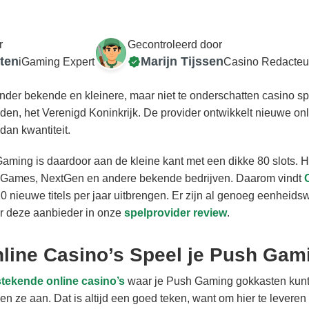
r
Gecontroleerd door
ten
Marijn Tijssen
iGaming Expert
Casino Redacteu
der bekende en kleinere, maar niet te onderschatten casino sp
nden, het Verenigd Koninkrijk. De provider ontwikkelt nieuwe on
 dan kwantiteit.
ming is daardoor aan de kleine kant met een dikke 80 slots. H
ic Games, NextGen en andere bekende bedrijven. Daarom vindt
0 nieuwe titels per jaar uitbrengen. Er zijn al genoeg eenheids
r deze aanbieder in onze
spelprovider review
.
nline Casino’s Speel je Push Gam
stekende online casino’s
waar je Push Gaming gokkasten kunt 
 ze aan. Dat is altijd een goed teken, want om hier te leveren