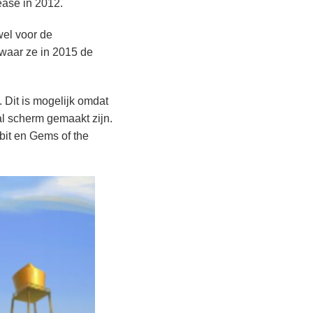
ase in 2012.
wel voor de
waar ze in 2015 de
 Dit is mogelijk omdat
al scherm gemaakt zijn.
it en Gems of the