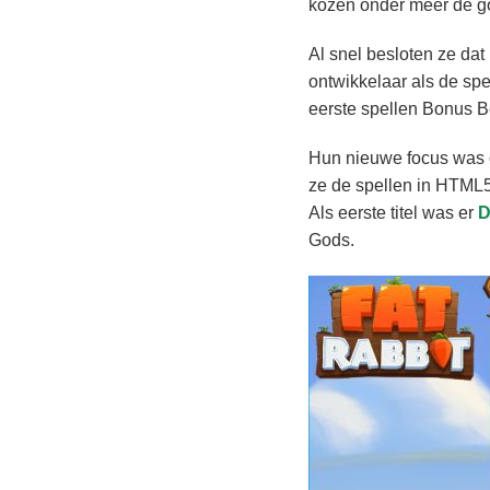
kozen onder meer de g
Al snel besloten ze dat
ontwikkelaar als de sp
eerste spellen Bonus 
Hun nieuwe focus was o
ze de spellen in HTML5 
Als eerste titel was er
D
Gods.