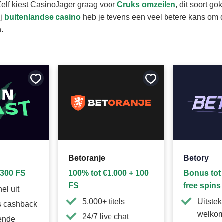
Zelf kiest CasinoJager graag voor
Cruks omzeilen
, dit soort g
ij
buitenlandse casino
heb je tevens een veel betere kans om 
.
Bewaar
Bewaar
als
als
favoriet
favoriet
Betoranje
Betory
 300 FS
100% tot €1.000 + 100
Bonus tot
FS
free spins
el uit
5.000+ titels
Uitste
s cashback
welko
24/7 live chat
lende