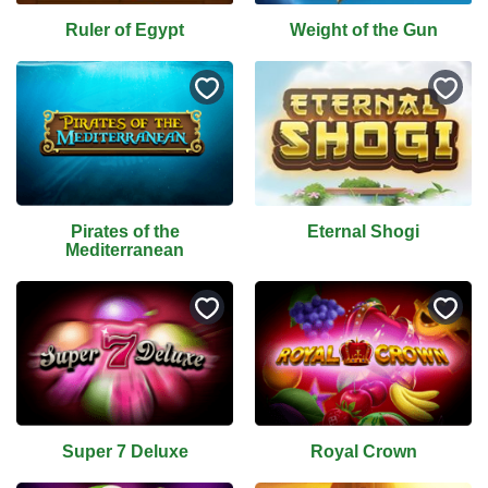
Ruler of Egypt
Weight of the Gun
Bewaar
Bewa
als
als
favoriet
favori
Pirates of the
Eternal Shogi
Mediterranean
Bewaar
Bewa
als
als
favoriet
favori
Super 7 Deluxe
Royal Crown