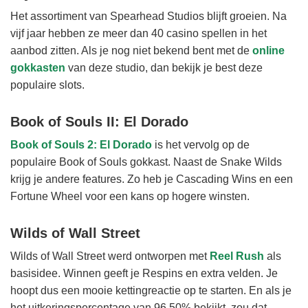
Het assortiment van Spearhead Studios blijft groeien. Na
vijf jaar hebben ze meer dan 40 casino spellen in het
aanbod zitten. Als je nog niet bekend bent met de
online
gokkasten
van deze studio, dan bekijk je best deze
populaire slots.
Book of Souls II: El Dorado
Book of Souls 2: El Dorado
is het vervolg op de
populaire Book of Souls gokkast. Naast de Snake Wilds
krijg je andere features. Zo heb je Cascading Wins en een
Fortune Wheel voor een kans op hogere winsten.
Wilds of Wall Street
Wilds of Wall Street werd ontworpen met
Reel Rush
als
basisidee. Winnen geeft je Respins en extra velden. Je
hoopt dus een mooie kettingreactie op te starten. En als je
het uitkeringspercentage van 96,50% bekijkt, zou dat