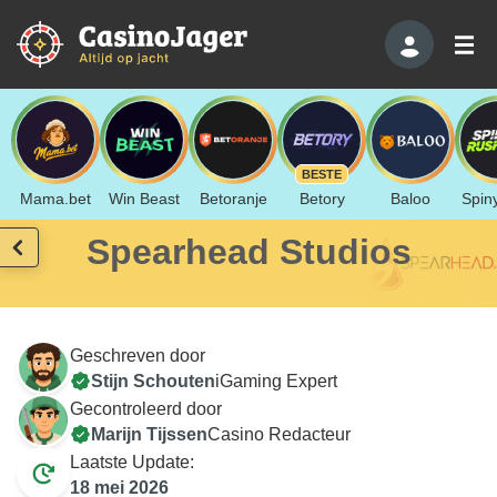
BESTE
Mama.bet
Win Beast
Betoranje
Betory
Baloo
Spin
Spearhead Studios
Geschreven door
Stijn Schouten
iGaming Expert
Gecontroleerd door
Marijn Tijssen
Casino Redacteur
Laatste Update:
18 mei 2026