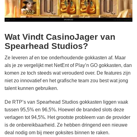
Wat Vindt CasinoJager van
Spearhead Studios?
Ze leveren af en toe onderhoudende gokkasten af. Maar
als je ze vergelijkt met NetEnt of Play’n GO gokkasten, dan
komen ze toch steeds wat verouderd over. De features zijn
niet zo innovatief en het grafische team zou best wat jong
talent kunnen gebruiken.
De RTP’s van Spearhead Studios gokkasten liggen vaak
tussen 95,5% en 96,5%. Hoewel de branded slots deze
verlagen tot 94,5%. Het grootste probleem van de provider
is de onbereikbaarheid. Ze hebben dringend een nieuwe
deal nodig om bij meer goksites binnen te raken.