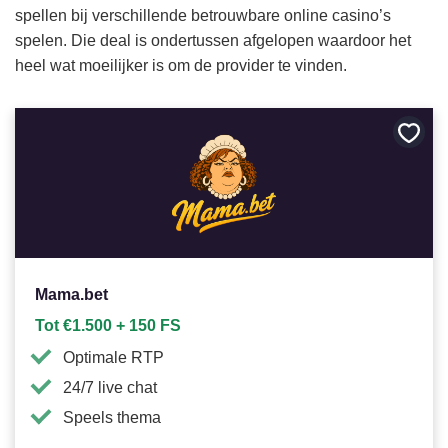
spellen bij verschillende betrouwbare online casino’s
spelen. Die deal is ondertussen afgelopen waardoor het
heel wat moeilijker is om de provider te vinden.
Bewa
als
favori
Mama.bet
Tot €1.500 + 150 FS
Optimale RTP
24/7 live chat
Speels thema