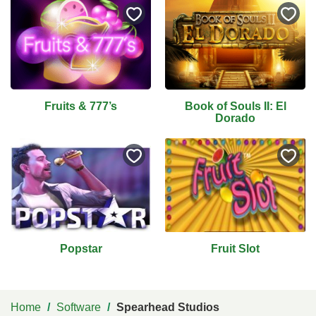
Bewaar
Bewa
als
als
favoriet
favori
Fruits & 777’s
Book of Souls II: El
Dorado
Bewaar
Bewa
als
als
favoriet
favori
Popstar
Fruit Slot
Home
/
Software
/
Spearhead Studios