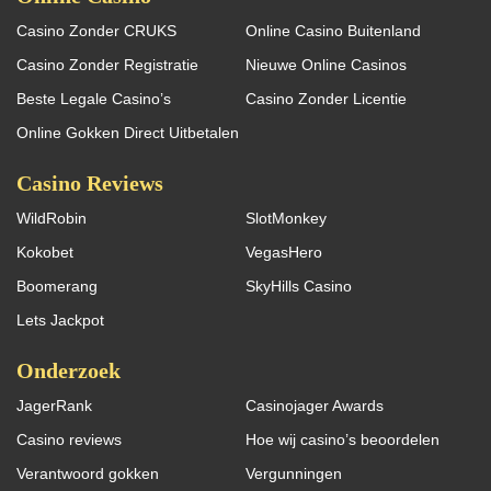
Casino Zonder CRUKS
Online Casino Buitenland
Casino Zonder Registratie
Nieuwe Online Casinos
Beste Legale Casino’s
Casino Zonder Licentie
Online Gokken Direct Uitbetalen
Casino Reviews
WildRobin
SlotMonkey
Kokobet
VegasHero
Boomerang
SkyHills Casino
Lets Jackpot
Onderzoek
JagerRank
Casinojager Awards
Casino reviews
Hoe wij casino’s beoordelen
Verantwoord gokken
Vergunningen