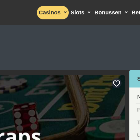
Casinos
Slots
Bonussen
Bet
S
Bewaar
als
favoriet
P
T
U