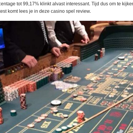
entage tot 99,17% klinkt alvast interessant. Tijd dus om te kijke
test komt lees je in deze casino spel review.