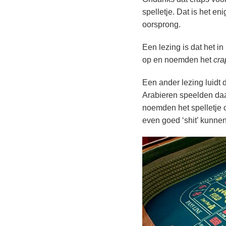
spelletje. Dat is het en
oorsprong.
Een lezing is dat het in
op en noemden het
cra
Een ander lezing luidt d
Arabieren speelden daa
noemden het spelletje c
even goed ‘shit’ kunnen