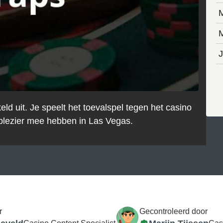
M
M
J
eld uit. Je speelt het toevalspel tegen het casino
 plezier mee hebben in Las Vegas.
r
Gecontroleerd door