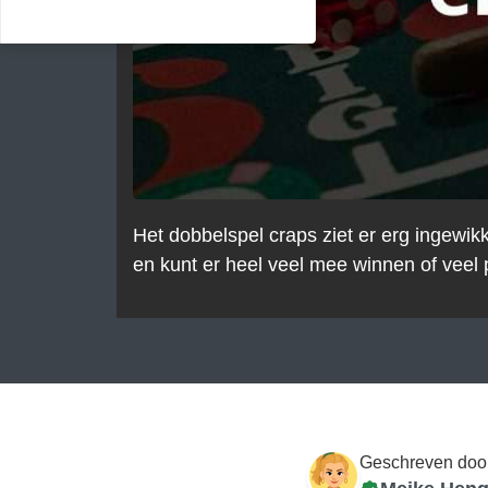
Het dobbelspel craps ziet er erg ingewikk
en kunt er heel veel mee winnen of veel
Geschreven doo