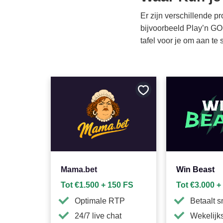
Er zijn verschillende p
bijvoorbeeld Play’n GO 
tafel voor je om aan te
Bewaar
als
favoriet
Mama.bet
Win Beast
Tot €1.500 + 150 FS
Tot €3.000 +
Optimale RTP
Betaalt sn
24/7 live chat
Wekelijk