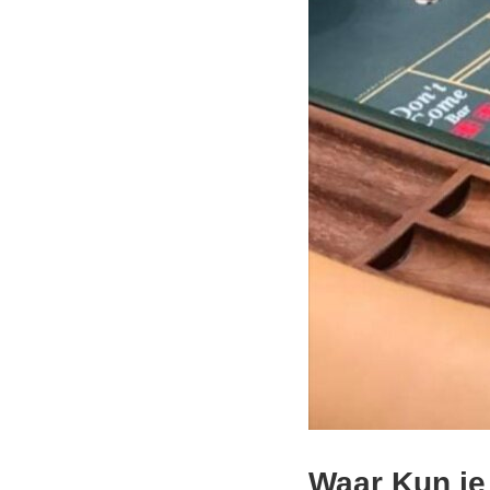
Waar Kun je