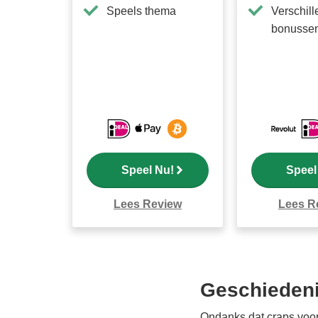
Speels thema
Verschil
bonusse
Speel Nu!
Speel
Lees Review
Lees R
Geschiedeni
Ondanks dat craps voor