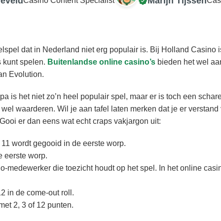
eveld
Marijn Tijssen
Casino Content Specialist
Cas
lspel dat in Nederland niet erg populair is. Bij Holland Casino i
s kunt spelen.
Buitenlandse online casino’s
bieden het wel aa
an Evolution.
pa is het niet zo’n heel populair spel, maar er is toch een scha
 wel waarderen. Wil je aan tafel laten merken dat je er verstand
 Gooi er dan eens wat echt craps vakjargon uit:
f 11 wordt gegooid in de eerste worp.
 eerste worp.
-medewerker die toezicht houdt op het spel. In het online cas
12 in de come-out roll.
et 2, 3 of 12 punten.