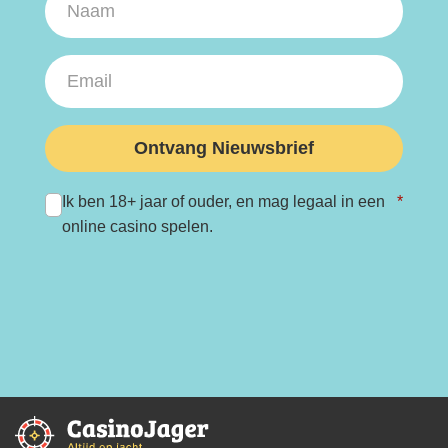
Ontvang Nieuwsbrief
Ik ben 18+ jaar of ouder, en mag legaal in een
*
online casino spelen.