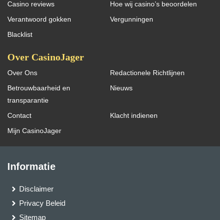
Casino reviews
Hoe wij casino’s beoordelen
Verantwoord gokken
Vergunningen
Blacklist
Over CasinoJager
Over Ons
Redactionele Richtlijnen
Betrouwbaarheid en
Nieuws
transparantie
Contact
Klacht indienen
Mijn CasinoJager
Informatie
Disclaimer
Privacy Beleid
Sitemap