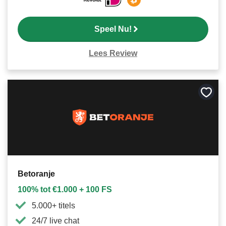
Speel Nu!
Lees Review
Bewa
als
favori
Betoranje
100% tot €1.000 + 100 FS
5.000+ titels
24/7 live chat