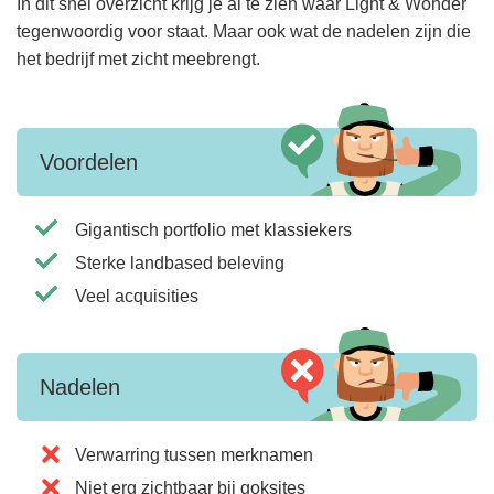
In dit snel overzicht krijg je al te zien waar Light & Wonder
tegenwoordig voor staat. Maar ook wat de nadelen zijn die
het bedrijf met zicht meebrengt.
Voordelen
Gigantisch portfolio met klassiekers
Sterke landbased beleving
Veel acquisities
Nadelen
Verwarring tussen merknamen
Niet erg zichtbaar bij goksites