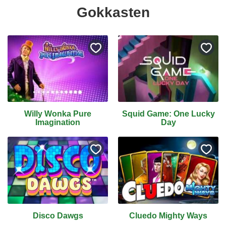
Gokkasten
Bewaar
Bewa
als
als
favoriet
favori
Willy Wonka Pure
Squid Game: One Lucky
Imagination
Day
Bewaar
Bewa
als
als
favoriet
favori
Disco Dawgs
Cluedo Mighty Ways