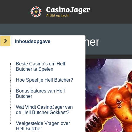
Hell Butcher
Inhoudsopgave
Beste Casino’s om Hell
Butcher te Spelen
Hoe Speel je Hell Butcher?
Bonusfeatures van Hell
Butcher
Wat Vindt CasinoJager van
de Hell Butcher Gokkast?
Veelgestelde Vragen over
Hell Butcher