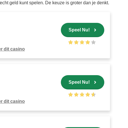
cht geld kunt spelen. De keuze is groter dan je denkt.
Speel Nu!
r dit casino
Speel Nu!
r dit casino