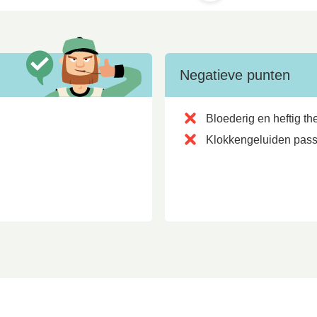
Negatieve punten
Bloederig en heftig t
Klokkengeluiden pas