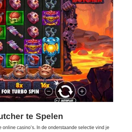
utcher te Spelen
e online casino’s. In de onderstaande selectie vind je