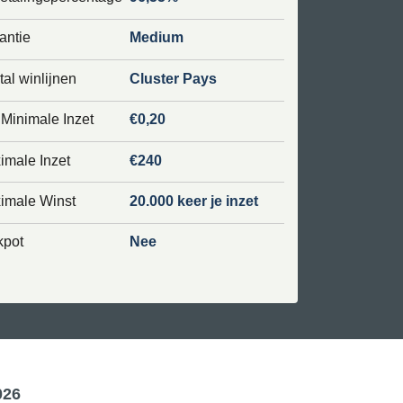
betalingspercentage
96,55%
ds
Ja
antie
Medium
antie
Medium
al winlijnen
Cluster Pays
al winlijnen
Cluster Pays
 Minimale Inzet
€0,20
 Minimale Inzet
€0,20
imale Inzet
€240
imale Inzet
€240
imale Winst
20.000 keer je inzet
imale Winst
20.000 keer je inzet
kpot
Nee
kpot
Nee
026