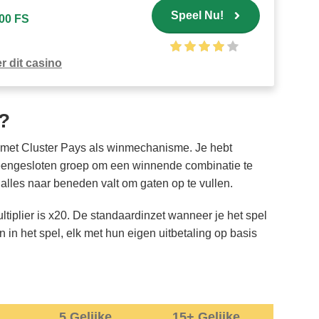
Speel Nu!
100 FS
r dit casino
r?
d met Cluster Pays als winmechanisme. Je hebt
eengesloten groep om een winnende combinatie te
alles naar beneden valt om gaten op te vullen.
ltiplier is x20. De standaardinzet wanneer je het spel
n in het spel, elk met hun eigen uitbetaling op basis
5 Gelijke
15+ Gelijke