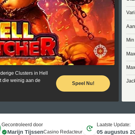
Uit
Wil
Vari
Vari
Aant
Aant
Min
Min
Max
Max
Max
derige Clusters in Hell
Max
t die weinig aan de
Jac
Speel Nu!
Jac
Gecontroleerd door
Laatste Update:
Marijn Tijssen
05 augustus 2
Casino Redacteur