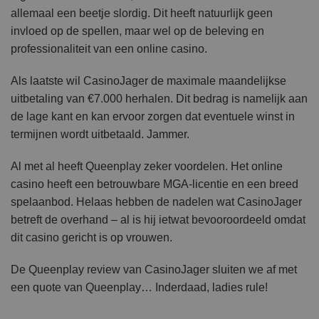
allemaal een beetje slordig. Dit heeft natuurlijk geen
invloed op de spellen, maar wel op de beleving en
professionaliteit van een online casino.
Als laatste wil CasinoJager de maximale maandelijkse
uitbetaling van €7.000 herhalen. Dit bedrag is namelijk aan
de lage kant en kan ervoor zorgen dat eventuele winst in
termijnen wordt uitbetaald. Jammer.
Al met al heeft Queenplay zeker voordelen. Het online
casino heeft een betrouwbare MGA-licentie en een breed
spelaanbod. Helaas hebben de nadelen wat CasinoJager
betreft de overhand – al is hij ietwat bevooroordeeld omdat
dit casino gericht is op vrouwen.
De Queenplay review van CasinoJager sluiten we af met
een quote van Queenplay… Inderdaad, ladies rule!