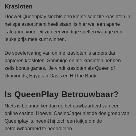
Krasloten
Hoewel Queenplay slechts een kleine selectie krasloten in
het spelassortiment heeft staan, is hier wel een aparte
categorie voor. Dit zijn eenvoudige spellen waar je een
leuke prijs mee kunt winnen.
De speelervaring van online krasloten is anders dan
papieren krasloten. Sommige online krasloten hebben
zelfs bonus games. Je vindt krasloten als Queen of
Diamonds, Egyptian Oasis en Hit the Bank.
Is QueenPlay Betrouwbaar?
Niets is belangrijker dan de betrouwbaarheid van een
online casino. Hoewel CasinoJager niet de doelgroep van
Queenplay is, neemt hij toch een kijkje om de
betrouwbaarheid te beoordelen.