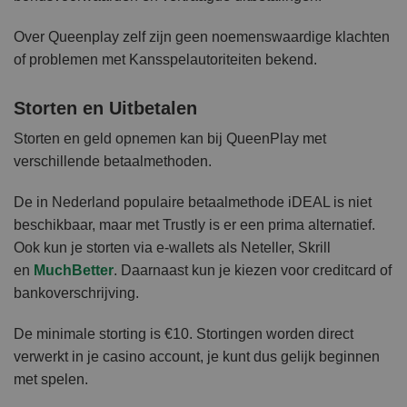
Over Queenplay zelf zijn geen noemenswaardige klachten
of problemen met Kansspelautoriteiten bekend.
Storten en Uitbetalen
Storten en geld opnemen kan bij QueenPlay met
verschillende betaalmethoden.
De in Nederland populaire betaalmethode iDEAL is niet
beschikbaar, maar met Trustly is er een prima alternatief.
Ook kun je storten via e-wallets als Neteller, Skrill
en
MuchBetter
. Daarnaast kun je kiezen voor creditcard of
bankoverschrijving.
De minimale storting is €10. Stortingen worden direct
verwerkt in je casino account, je kunt dus gelijk beginnen
met spelen.