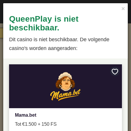
×
QueenPlay is niet
beschikbaar.
Bewaar
Dit casino is niet beschikbaar. De volgende
als
favoriet
casino's worden aangeraden:
Bewaar
als
QueenPlay
favoriet
NIET BESCHIKBAAR
Tot €1.000 + 200 FS
Mama.bet
QueenPlay Casino is ‘n betrouwbaar casino met ‘n
Tot €1.500 + 150 FS
aantal voordelen, maar ook ‘n aantal minpunten.