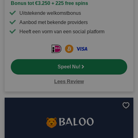
Bonus tot €3.250 + 225 free spins
Uitstekende welkomstbonus
Aanbod met bekende providers
Heeft een vorm van een social platform
Speel Nu!
Lees Review
Bewa
als
favori