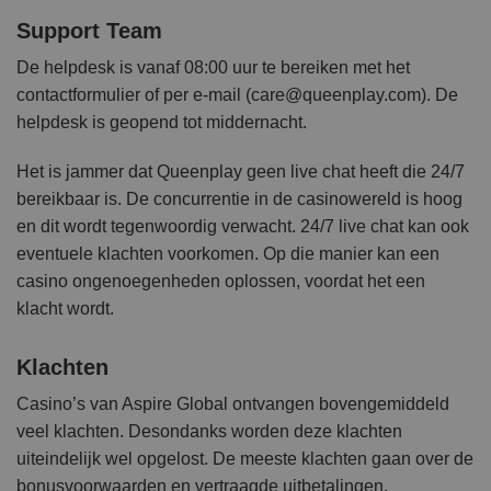
Support Team
De helpdesk is vanaf 08:00 uur te bereiken met het
contactformulier of per e-mail (
care@queenplay.com
). De
helpdesk is geopend tot middernacht.
Het is jammer dat Queenplay geen live chat heeft die 24/7
bereikbaar is. De concurrentie in de casinowereld is hoog
en dit wordt tegenwoordig verwacht. 24/7 live chat kan ook
eventuele klachten voorkomen. Op die manier kan een
casino ongenoegenheden oplossen, voordat het een
klacht wordt.
Klachten
Casino’s van Aspire Global ontvangen bovengemiddeld
veel klachten. Desondanks worden deze klachten
uiteindelijk wel opgelost. De meeste klachten gaan over de
bonusvoorwaarden en vertraagde uitbetalingen.