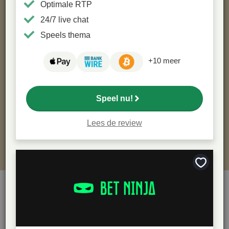
Optimale RTP
Voordelen zijn het omvangrijke spelaanbod en de
24/7 live chat
Maltese vergunning. De nadelen zitten ‘m in de
snelheid van uitbetalen en de bonusvoorwaarden.
Speels thema
+10 meer
Betrouwbaarheid
Spelaanbod
Speel nu!
Bonussen
Lees de review
Gebruiksgemak
Bewaar
als
favoriet
Geschreven door
Marijn Tijssen
Casino Redacteur
Laatste Update:
18 mei 2026