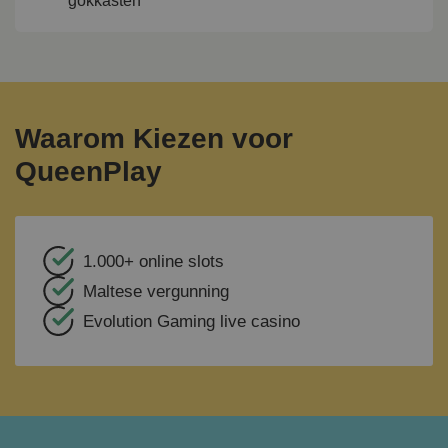
gokkasten
Waarom Kiezen voor
QueenPlay
1.000+ online slots
Maltese vergunning
Evolution Gaming live casino