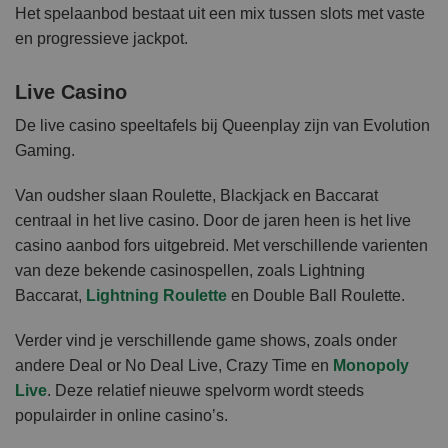
Het spelaanbod bestaat uit een mix tussen slots met vaste
en progressieve jackpot.
Live Casino
De live casino speeltafels bij Queenplay zijn van Evolution
Gaming.
Van oudsher slaan Roulette, Blackjack en Baccarat
centraal in het live casino. Door de jaren heen is het live
casino aanbod fors uitgebreid. Met verschillende varienten
van deze bekende casinospellen, zoals Lightning
Baccarat,
Lightning Roulette
en Double Ball Roulette.
Verder vind je verschillende game shows, zoals onder
andere Deal or No Deal Live, Crazy Time en
Monopoly
Live
. Deze relatief nieuwe spelvorm wordt steeds
populairder in online casino’s.