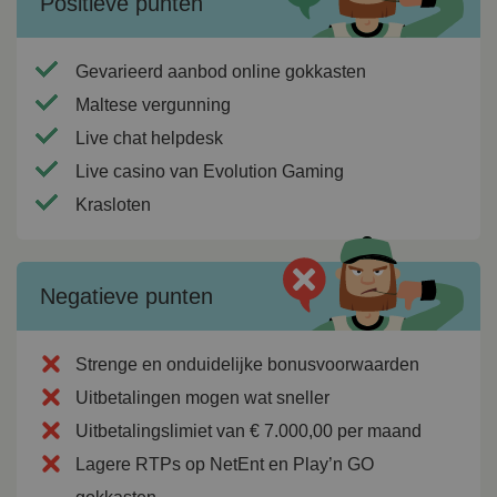
Positieve punten
Gevarieerd aanbod online gokkasten
Maltese vergunning
Live chat helpdesk
Live casino van Evolution Gaming
Krasloten
Negatieve punten
Strenge en onduidelijke bonusvoorwaarden
Uitbetalingen mogen wat sneller
Uitbetalingslimiet van € 7.000,00 per maand
Lagere RTPs op NetEnt en Play’n GO