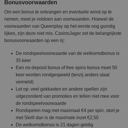
Bonusvoorwaarden
Om een bonus te ontvangen en eventuele winst op te
nemen, moet je voldoen aan voorwaarden. Hoewel de
voorwaarden van Queenplay op het eerste oog gunstig
lijken, zijn deze niet mis. CasinoJager zet de belangrijkste
bonusvoorwaarden op een rij:
De rondspeelvoorwaarde van de welkomstbonus is
35 keer
Een no-deposit bonus of free spins bonus moet 50
keer worden rondgespeeld (tenzij anders staat
vermeld)
Let op: veel gokkasten en andere spellen zijn
uitgezonderd van promoties en tellen niet mee voor
de rondspeelvoorwaarde
Rondspelen mag met maximaal €4 per spin, stort je
met Skrill dan is de maximale inzet €2,50
De welkomstbonus is 21 dagen geldig