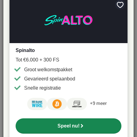
Bewaar
als
favoriet
QueenPlay Bonus
Een
casino bonus
is een leuk extraatje voor spelers. Ook
Queenplay heeft een selectie bonussen voor zowel nieuwe
Spinalto
als bestaande spelers.
Tot €6.000 + 300 FS
Groot welkomstpakket
Welkomstbonus QueenPlay
Gevarieerd spelaanbod
Voor nieuwe spelers heeft Queenplay een flinke
Snelle registratie
welkomstbonus. Een matchbonus van 100% tot maximaal
€1.000 en 200 free spins. Deze bonus is verdeeld over de
+9 meer
eerste 4 stortingen:
Eerste storting: 100% matchbonus tot maximaal €250
Speel nu!
+ 50 free spins
Tweede storting: 50% matchbonus tot maximaal €300