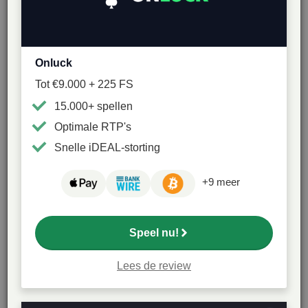
Helaas hebben Aspire Global casino’s ook vaak dezelfde
nadelen. Dit zijn onder andere veel (en vaak onduidelijke)
bonusvoorwaarden en trage uitbetalingen. Een opname
Onluck
wordt langzamer verwerkt dan bij Pay ‘n Play casino’s
Tot €9.000 + 225 FS
als
Nitro Casino
en
Pronto Casino
.
15.000+ spellen
Kort samengevat is Queenplay een veilig online
Optimale RTP's
casino met een paar minpunten. Wil je weten of deze
Snelle iDEAL-storting
minpunten voor jou doorslaggevend zijn? Lees dan de rest
van de Queenplay casino review van CasinoJager.
+9 meer
Speel nu!
Lees de review