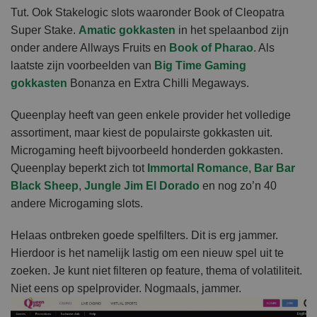
Tut. Ook Stakelogic slots waaronder Book of Cleopatra
Super Stake.
Amatic gokkasten
in het spelaanbod zijn
onder andere Allways Fruits en
Book of Pharao
. Als
laatste zijn voorbeelden van
Big Time Gaming
gokkasten
Bonanza en Extra Chilli Megaways.
Queenplay heeft van geen enkele provider het volledige
assortiment, maar kiest de populairste gokkasten uit.
Microgaming heeft bijvoorbeeld honderden gokkasten.
Queenplay beperkt zich tot
Immortal Romance
,
Bar Bar
Black Sheep
,
Jungle Jim El Dorado
en nog zo’n 40
andere Microgaming slots.
Helaas ontbreken goede spelfilters. Dit is erg jammer.
Hierdoor is het namelijk lastig om een nieuw spel uit te
zoeken. Je kunt niet filteren op feature, thema of volatiliteit.
Niet eens op spelprovider. Nogmaals, jammer.