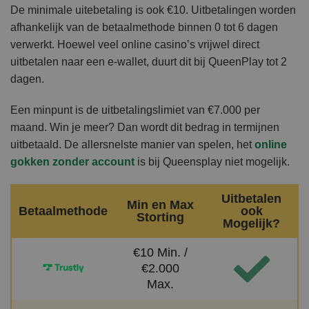
De minimale uitebetaling is ook €10. Uitbetalingen worden
afhankelijk van de betaalmethode binnen 0 tot 6 dagen
verwerkt. Hoewel veel online casino’s vrijwel direct
uitbetalen naar een e-wallet, duurt dit bij QueenPlay tot 2
dagen.
Een minpunt is de uitbetalingslimiet van €7.000 per
maand. Win je meer? Dan wordt dit bedrag in termijnen
uitbetaald. De allersnelste manier van spelen, het
online
gokken zonder account
is bij Queensplay niet mogelijk.
Uitbetalen
Min en Max
Betaalmethode
ook
Storting
Mogelijk?
€10 Min. /
€2.000
Max.