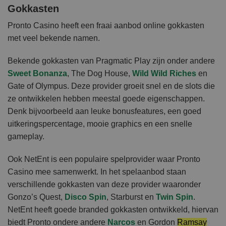
Gokkasten
Pronto Casino heeft een fraai aanbod online gokkasten
met veel bekende namen.
Bekende gokkasten van Pragmatic Play zijn onder andere
Sweet Bonanza
, The Dog House,
Wild Wild Riches
en
Gate of Olympus. Deze provider groeit snel en de slots die
ze ontwikkelen hebben meestal goede eigenschappen.
Denk bijvoorbeeld aan leuke bonusfeatures, een goed
uitkeringspercentage, mooie graphics en een snelle
gameplay.
Ook NetEnt is een populaire spelprovider waar Pronto
Casino mee samenwerkt. In het spelaanbod staan
verschillende gokkasten van deze provider waaronder
Gonzo’s Quest,
Disco Spin
, Starburst en
Twin Spin
.
NetEnt heeft goede branded gokkasten ontwikkeld, hiervan
biedt Pronto ondere andere
Narcos
en Gordon
Ramsay