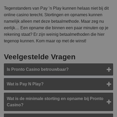
Tegenstanders van Pay ’n Play kunnen helaas niet bij dit
online casino terecht. Stortingen en opnames kunnen
namelijk alleen met deze betaalmethode. Maar zeg nu
eerlijk… Een opname die binnen een paar minuten op je
rekening staat? Er zijn weinig betaalmethoden die hier
tegenop kunnen. Kom maar op met de winst!
Veelgestelde Vragen
Is Pronto Casino betrouwbaar?
Wat is Pay N Play?
Wat is de minimale storting en opname bij Pronto
Casino?