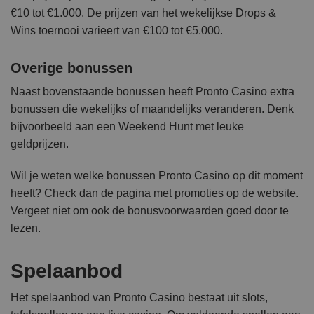
€10 tot €1.000. De prijzen van het wekelijkse Drops &
Wins toernooi varieert van €100 tot €5.000.
Overige bonussen
Naast bovenstaande bonussen heeft Pronto Casino extra
bonussen die wekelijks of maandelijks veranderen. Denk
bijvoorbeeld aan een Weekend Hunt met leuke
geldprijzen.
Wil je weten welke bonussen Pronto Casino op dit moment
heeft? Check dan de pagina met promoties op de website.
Vergeet niet om ook de bonusvoorwaarden goed door te
lezen.
Spelaanbod
Het spelaanbod van Pronto Casino bestaat uit slots,