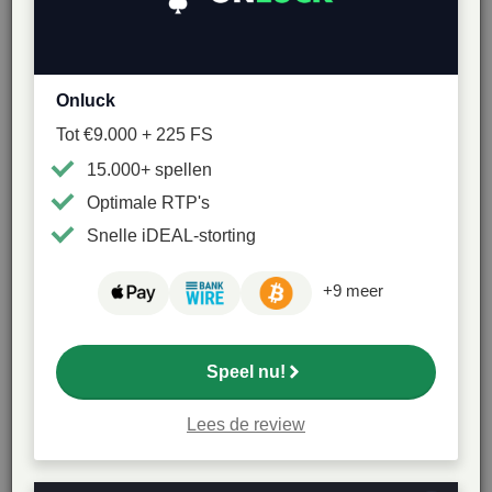
Hoewel Pronto Casino lange tijd geen bonussen heeft
aangeboden, is het bedrijf van strategie veranderd. Ze
Onluck
bieden verschillende bonussen om nieuwe spelers te
werven, en bestaande spelers aan het casino te binden.
Tot €9.000 + 225 FS
15.000+ spellen
Pronto Casino Bonussen
Optimale RTP's
Snelle iDEAL-storting
Een casinobonus is en leuk extraatje voor spelers. Een
speler ontvangt extra speelgeld of
free spins
. Ook kan een
+9 meer
online casino om een bonus in de vorm van
cashback
te
verstrekken. Dit betekent dat je een percentage van de
verloren inzet terugkrijgt in de vorm van speelgeld.
Speel nu!
Pronto Casino is heeft verschillende bonussen. Ook
veranderen de bonussen regelmatig, hou de site dus zelf
Lees de review
ook goed in de gaten.
Welkomstbonus