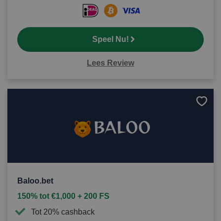
Speel Nu!
Lees Review
Bewa
als
favori
Baloo.bet
150% tot €1,000 + 200 FS
Tot 20% cashback