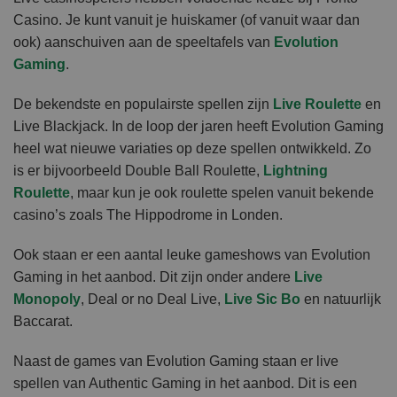
Casino. Je kunt vanuit je huiskamer (of vanuit waar dan
ook) aanschuiven aan de speeltafels van
Evolution
Gaming
.
De bekendste en populairste spellen zijn
Live Roulette
en
Live Blackjack. In de loop der jaren heeft Evolution Gaming
heel wat nieuwe variaties op deze spellen ontwikkeld. Zo
is er bijvoorbeeld Double Ball Roulette,
Lightning
Roulette
, maar kun je ook roulette spelen vanuit bekende
casino’s zoals The Hippodrome in Londen.
Ook staan er een aantal leuke gameshows van Evolution
Gaming in het aanbod. Dit zijn onder andere
Live
Monopoly
, Deal or no Deal Live,
Live Sic Bo
en natuurlijk
Baccarat.
Naast de games van Evolution Gaming staan er live
spellen van Authentic Gaming in het aanbod. Dit is een