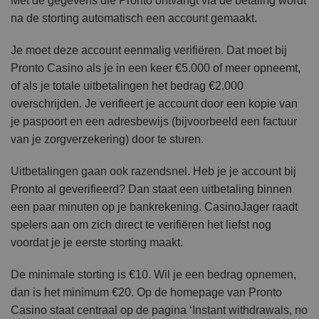
Met de gegevens die Pronto ontvangt via de betaling wordt
na de storting automatisch een account gemaakt.
Je moet deze account eenmalig verifiëren. Dat moet bij
Pronto Casino als je in een keer €5.000 of meer opneemt,
of als je totale uitbetalingen het bedrag €2.000
overschrijden. Je verifieert je account door een kopie van
je paspoort en een adresbewijs (bijvoorbeeld een factuur
van je zorgverzekering) door te sturen.
Uitbetalingen gaan ook razendsnel. Heb je je account bij
Pronto al geverifieerd? Dan staat een uitbetaling binnen
een paar minuten op je bankrekening. CasinoJager raadt
spelers aan om zich direct te verifiëren het liefst nog
voordat je je eerste storting maakt.
De minimale storting is €10. Wil je een bedrag opnemen,
dan is het minimum €20. Op de homepage van Pronto
Casino staat centraal op de pagina ‘Instant withdrawals, no