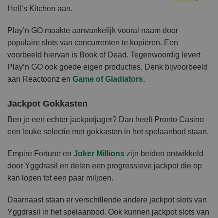
Hell’s Kitchen aan.
Play’n GO maakte aanvankelijk vooral naam door
populaire slots van concurrenten te kopiëren. Een
voorbeeld hiervan is Book of Dead. Tegenwoordig levert
Play’n GO ook goede eigen producties. Denk bijvoorbeeld
aan Reactoonz en
Game of Gladiators
.
Jackpot Gokkasten
Ben je een echter jackpotjager? Dan heeft Pronto Casino
een leuke selectie met gokkasten in het spelaanbod staan.
Empire Fortune en
Joker Millions
zijn beiden ontwikkeld
door Yggdrasil en delen een progressieve jackpot die op
kan lopen tot een paar miljoen.
Daarnaast staan er verschillende andere jackpot slots van
Yggdrasil in het spelaanbod. Ook kunnen jackpot slots van