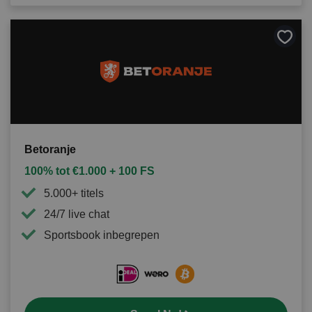
Bewa
als
favori
Betoranje
100% tot €1.000 + 100 FS
5.000+ titels
24/7 live chat
Sportsbook inbegrepen