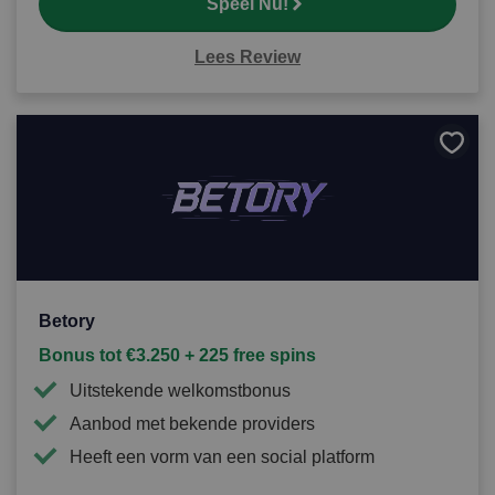
Speel Nu!
Lees Review
Bewa
als
favori
Betory
Bonus tot €3.250 + 225 free spins
Uitstekende welkomstbonus
Aanbod met bekende providers
Heeft een vorm van een social platform