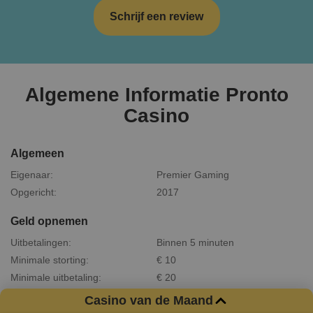
Schrijf een review
Algemene Informatie Pronto
Casino
Algemeen
Eigenaar:
Premier Gaming
Opgericht:
2017
Geld opnemen
Uitbetalingen:
Binnen 5 minuten
Minimale storting:
€ 10
Minimale uitbetaling:
€ 20
Maximale uitbetaling:
Geen limiet
Casino van de Maand
Kosten stortingen:
Geen