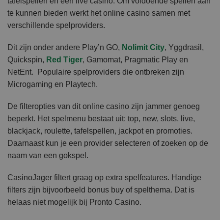
tafelspellen en een live casino. Om voldoende spellen aan
te kunnen bieden werkt het online casino samen met
verschillende spelproviders.
Dit zijn onder andere Play’n GO,
Nolimit City
, Yggdrasil,
Quickspin,
Red Tiger
, Gamomat, Pragmatic Play en
NetEnt. Populaire spelproviders die ontbreken zijn
Microgaming en Playtech.
De filteropties van dit online casino zijn jammer genoeg
beperkt. Het spelmenu bestaat uit: top, new, slots, live,
blackjack, roulette, tafelspellen, jackpot en promoties.
Daarnaast kun je een provider selecteren of zoeken op de
naam van een gokspel.
CasinoJager filtert graag op extra spelfeatures. Handige
filters zijn bijvoorbeeld bonus buy of spelthema. Dat is
helaas niet mogelijk bij Pronto Casino.