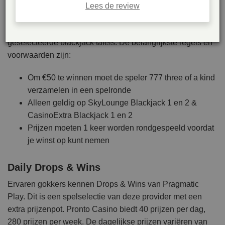
Magic Mondays
Lees de review
Op maandagen heeft Pronto Casino een promotie voor
blackjack-liefhebbers. Maak kans op €50 extra cash op
geselecteerde blackjack tafels. De belangrijkste regels en
voorwaarden zijn:
Om €50 te winnen moet de speler 777 three of a kind
verzamelen in een spelronde
Alleen geldig op SkyLounge Blackjack 1 en 2 &
CasinoExtra Blackjack 1 en 2
Prijzen moeten 1 keer worden rondgespeeld voordat
je winst op kunt nemen
Daily Drops & Wins
Ervaren gokkers kennen Drops & Wins van Pragmatic
Play. Dit is een spelselectie van deze provider met een
extra prijzenpot. Pronto Casino biedt 40 prijzen per dag,
280 prijzen per week. De dagelijkse prijzen variëren van