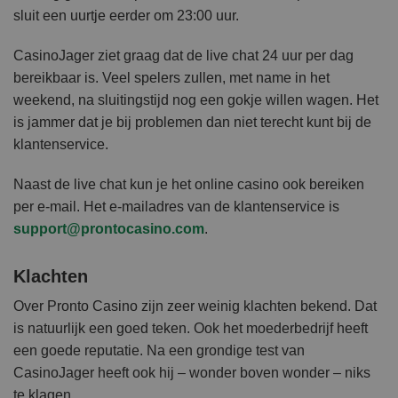
sluit een uurtje eerder om 23:00 uur.
CasinoJager ziet graag dat de live chat 24 uur per dag
bereikbaar is. Veel spelers zullen, met name in het
weekend, na sluitingstijd nog een gokje willen wagen. Het
is jammer dat je bij problemen dan niet terecht kunt bij de
klantenservice.
Naast de live chat kun je het online casino ook bereiken
per e-mail. Het e-mailadres van de klantenservice is
support@prontocasino.com
.
Klachten
Over Pronto Casino zijn zeer weinig klachten bekend. Dat
is natuurlijk een goed teken. Ook het moederbedrijf heeft
een goede reputatie. Na een grondige test van
CasinoJager heeft ook hij – wonder boven wonder – niks
te klagen.