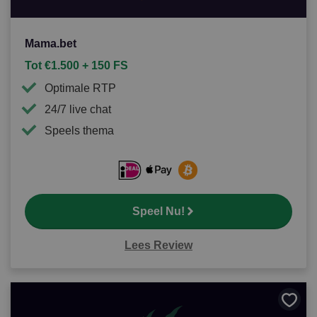
Mama.bet
Tot €1.500 + 150 FS
Optimale RTP
24/7 live chat
Speels thema
Speel Nu!
Lees Review
Bewa
als