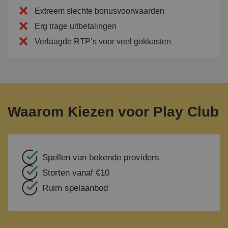
Extreem slechte bonusvoorwaarden
Erg trage uitbetalingen
Verlaagde RTP’s voor veel gokkasten
Waarom Kiezen voor Play Club
Spellen van bekende providers
Storten vanaf €10
Ruim spelaanbod