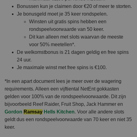
Bonussen kun je claimen door €20 of meer te storten.
Je bonusgeld moet je 35 keer rondspelen.
Winsten uit gratis spins hebben een
rondspeelvoorwaarde van 50 keer.
Dit kan alleen met slots waarvan de meeste
voor 50% meetellen*.
De welkomstbonus is 21 dagen geldig en free spins
24 uur.
Je maximale winst met free spins is €100.
*In een apart document lees je meer over de wagering
requirements. Alleen een vijftiental NetEnt gokkasten
gelden voor 100% van de rondspeelvoorwaarde. Dit zijn
bijvoorbeeld Reef Raider, Fruit Shop, Jack Hammer en
Gordon
Ramsay
Hells Kitchen
. Voor alle andere slots
geldt dus een rondspeelvoorwaarde van 70 keer en niet 35
keer.