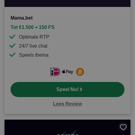
Mama.bet
Tot €1.500 + 150 FS
Optimale RTP
24/7 live chat
Speels thema
Speel Nu!
Lees Review
Bewa
als