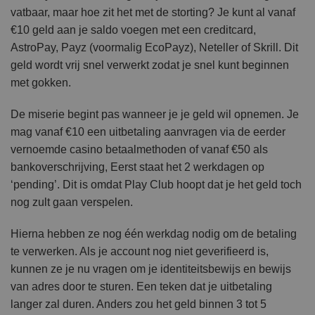
vatbaar, maar hoe zit het met de storting? Je kunt al vanaf
€10 geld aan je saldo voegen met een creditcard,
AstroPay, Payz (voormalig EcoPayz), Neteller of Skrill. Dit
geld wordt vrij snel verwerkt zodat je snel kunt beginnen
met gokken.
De miserie begint pas wanneer je je geld wil opnemen. Je
mag vanaf €10 een uitbetaling aanvragen via de eerder
vernoemde casino betaalmethoden of vanaf €50 als
bankoverschrijving, Eerst staat het 2 werkdagen op
‘pending’. Dit is omdat Play Club hoopt dat je het geld toch
nog zult gaan verspelen.
Hierna hebben ze nog één werkdag nodig om de betaling
te verwerken. Als je account nog niet geverifieerd is,
kunnen ze je nu vragen om je identiteitsbewijs en bewijs
van adres door te sturen. Een teken dat je uitbetaling
langer zal duren. Anders zou het geld binnen 3 tot 5