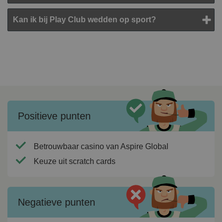
Kan ik bij Play Club wedden op sport?
Positieve punten
Betrouwbaar casino van Aspire Global
Keuze uit scratch cards
Negatieve punten