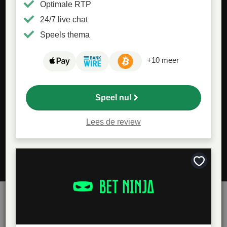
Optimale RTP
zitten er veel vervelende voorwaarden aan de
24/7 live chat
bonussen van dit Aspire Global casino. Ook zul je
lang op een uitbetaling moeten wachten, soms tot wel
Speels thema
2 weken.
+10 meer
Betrouwbaarheid
Speel nu!
Spelaanbod
Bonussen
Lees de review
Gebruiksgemak
Bewaar
als
favoriet
Geschreven door
Marijn Tijssen
Casino Redacteur