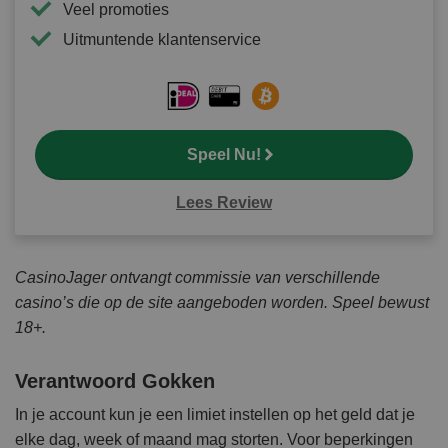
Veel promoties
Uitmuntende klantenservice
Speel Nu!
Lees Review
CasinoJager ontvangt commissie van verschillende
casino’s die op de site aangeboden worden. Speel bewust
18+.
Verantwoord Gokken
In je account kun je een limiet instellen op het geld dat je
elke dag, week of maand mag storten. Voor beperkingen