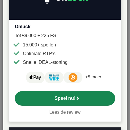
Als eerste tip om bij het online casino te spelen, raden we
aan om de bonus te weigeren. Daarnaast moet je weten
dat je per maand tot €7.000 kunt laten uitbetalen. Voor de
Onluck
andere belangrijke zaken lees je best snel de Play Club
Casino review van CasinoJager verder.
Tot €9.000 + 225 FS
15.000+ spellen
Optimale RTP's
Snelle iDEAL-storting
+9 meer
Speel nu!
Lees de review