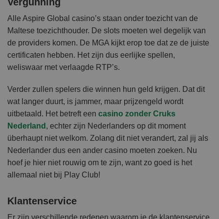
Vergunning
Alle Aspire Global casino’s staan onder toezicht van de
Maltese toezichthouder. De slots moeten wel degelijk van
de providers komen. De MGA kijkt erop toe dat ze de juiste
certificaten hebben. Het zijn dus eerlijke spellen,
weliswaar met verlaagde RTP’s.
Verder zullen spelers die winnen hun geld krijgen. Dat dit
wat langer duurt, is jammer, maar prijzengeld wordt
uitbetaald. Het betreft een
casino zonder Cruks
Nederland
, echter zijn Nederlanders op dit moment
überhaupt niet welkom. Zolang dit niet verandert, zal jij als
Nederlander dus een ander casino moeten zoeken. Nu
hoef je hier niet rouwig om te zijn, want zo goed is het
allemaal niet bij Play Club!
Klantenservice
Er zijn verschillende redenen waarom je de klantenservice