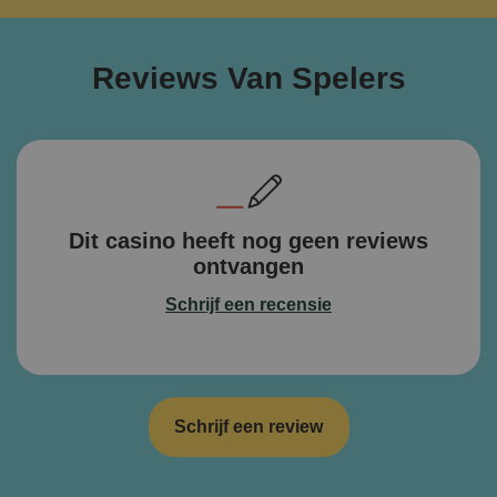
Reviews Van Spelers
Dit casino heeft nog geen reviews
ontvangen
Schrijf een recensie
Schrijf een review