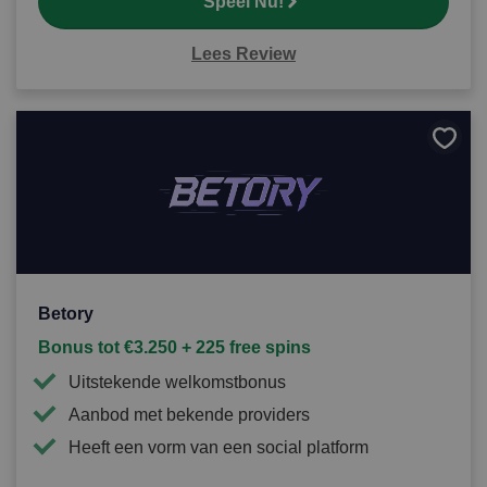
Speel Nu!
Lees Review
Bewa
als
favori
Betory
Bonus tot €3.250 + 225 free spins
Uitstekende welkomstbonus
Aanbod met bekende providers
Heeft een vorm van een social platform