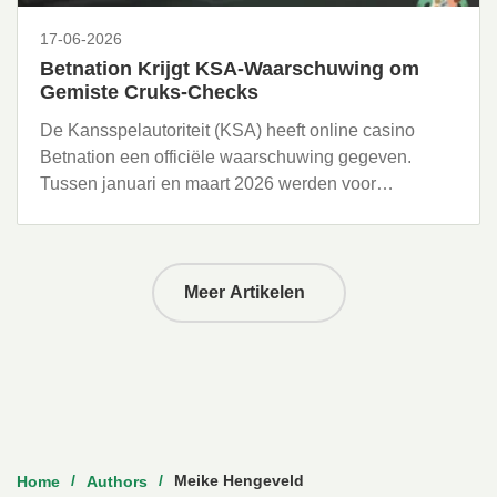
17-06-2026
Betnation Krijgt KSA-Waarschuwing om
Gemiste Cruks-Checks
De Kansspelautoriteit (KSA) heeft online casino
Betnation een officiële waarschuwing gegeven.
Tussen januari en maart 2026 werden voor…
Meer Artikelen
/
/
Meike Hengeveld
Home
Authors