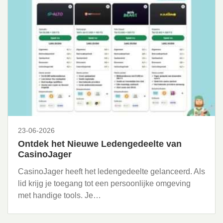
23-06-2026
Ontdek het Nieuwe Ledengedeelte van
CasinoJager
CasinoJager heeft het ledengedeelte gelanceerd. Als
lid krijg je toegang tot een persoonlijke omgeving
met handige tools. Je…