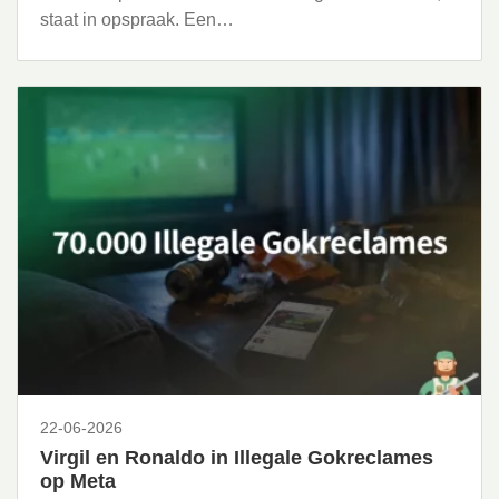
staat in opspraak. Een…
22-06-2026
Virgil en Ronaldo in Illegale Gokreclames
op Meta