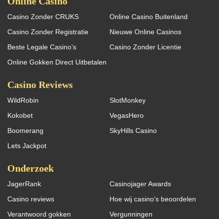
Online Casino
Casino Zonder CRUKS
Online Casino Buitenland
Casino Zonder Registratie
Nieuwe Online Casinos
Beste Legale Casino’s
Casino Zonder Licentie
Online Gokken Direct Uitbetalen
Casino Reviews
WildRobin
SlotMonkey
Kokobet
VegasHero
Boomerang
SkyHills Casino
Lets Jackpot
Onderzoek
JagerRank
Casinojager Awards
Casino reviews
Hoe wij casino’s beoordelen
Verantwoord gokken
Vergunningen