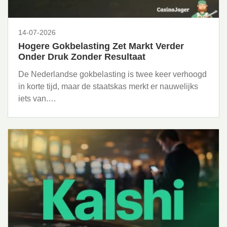
14-07-2026
Hogere Gokbelasting Zet Markt Verder
Onder Druk Zonder Resultaat
De Nederlandse gokbelasting is twee keer verhoogd
in korte tijd, maar de staatskas merkt er nauwelijks
iets van.…