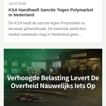
19-07-2026
KSA Handhaaft Sanctie Tegen Polymarket
in Nederland
De KSA heeft de sanctie tegen Polymarket na
bezwaar gehandhaafd. De bekende prediction
market-aanbieder mag in Nederland geen…