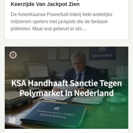
Keerzijde Van Jackpot Zien
De Amerikaanse Powerball-loterij trekt wekelijks
miljoenen spelers met jackpots die de fantasie
prikkelen. Maar wat gebeurt er als…