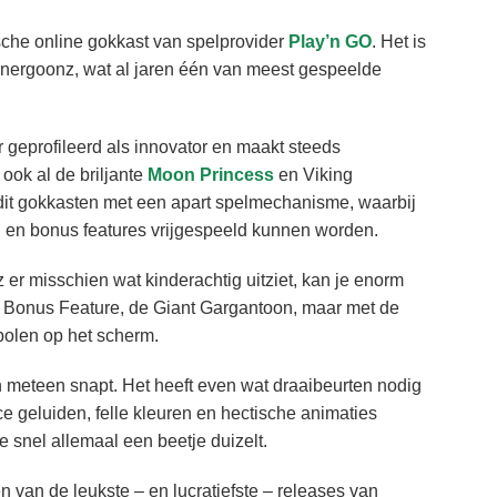
che online gokkast van spelprovider
Play’n GO
. Het is
 Energoonz, wat al jaren één van meest gespeelde
r geprofileerd als innovator en maakt steeds
 ook al de briljante
Moon Princess
en Viking
dit gokkasten met een apart spelmechanisme, waarbij
 en bonus features vrijgespeeld kunnen worden.
er misschien wat kinderachtig uitziet, kan je enorm
d Bonus Feature, de Giant Gargantoon, maar met de
bolen op het scherm.
n meteen snapt. Het heeft even wat draaibeurten nodig
ce geluiden, felle kleuren en hectische animaties
je snel allemaal een beetje duizelt.
en van de leukste – en lucratiefste – releases van