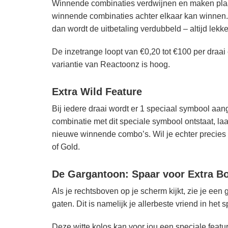
Winnende combinaties verdwijnen en maken plaa
winnende combinaties achter elkaar kan winnen. 
dan wordt de uitbetaling verdubbeld – altijd lekke
De inzetrange loopt van €0,20 tot €100 per draai
variantie van Reactoonz is hoog.
Extra Wild Feature
Bij iedere draai wordt er 1 speciaal symbool aan
combinatie met dit speciale symbool ontstaat, laat
nieuwe winnende combo’s. Wil je echter precies 
of Gold.
De Gargantoon: Spaar voor Extra B
Als je rechtsboven op je scherm kijkt, zie je een
gaten. Dit is namelijk je allerbeste vriend in het
Deze witte kolos kan voor jou een speciale featu