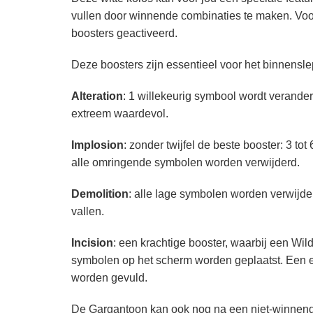
vullen door winnende combinaties te maken. Voor
boosters geactiveerd.
Deze boosters zijn essentieel voor het binnensle
Alteration
: 1 willekeurig symbool wordt verande
extreem waardevol.
Implosion
: zonder twijfel de beste booster: 3 t
alle omringende symbolen worden verwijderd.
Demolition
: alle lage symbolen worden verwij
vallen.
Incision
: een krachtige booster, waarbij een Wi
symbolen op het scherm worden geplaatst. Een erg
worden gevuld.
De Gargantoon kan ook nog na een niet-winnende