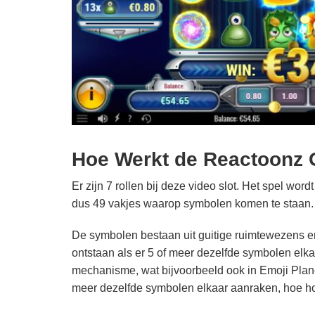
Hoe Werkt de Reactoonz 
Er zijn 7 rollen bij deze video slot. Het spel wor
dus 49 vakjes waarop symbolen komen te staan.
De symbolen bestaan uit guitige ruimtewezens e
ontstaan als er 5 of meer dezelfde symbolen elk
mechanisme, wat bijvoorbeeld ook in Emoji Pla
meer dezelfde symbolen elkaar aanraken, hoe hog