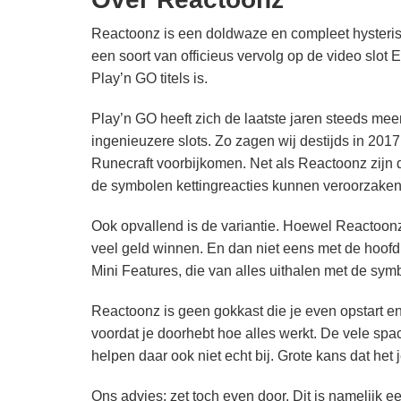
Reactoonz is een doldwaze en compleet hysteris
een soort van officieus vervolg op de video slot
Play’n GO titels is.
Play’n GO heeft zich de laatste jaren steeds mee
ingenieuzere slots. Zo zagen wij destijds in 2017
Runecraft voorbijkomen. Net als Reactoonz zijn 
de symbolen kettingreacties kunnen veroorzaken
Ook opvallend is de variantie. Hoewel Reactoonz 
veel geld winnen. En dan niet eens met de hoof
Mini Features, die van alles uithalen met de sym
Reactoonz is geen gokkast die je even opstart e
voordat je doorhebt hoe alles werkt. De vele spa
helpen daar ook niet echt bij. Grote kans dat het 
Ons advies: zet toch even door. Dit is namelijk e