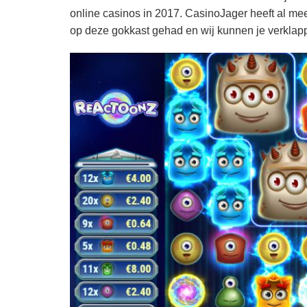
online casinos in 2017. CasinoJager heeft al mee
op deze gokkast gehad en wij kunnen je verklapp