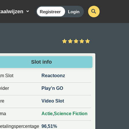
aalwijzen
Registreer
Login
Slot info
Slot info
m Slot
Reactoonz
m Slot
Reactoonz
vider
Play'n GO
vider
Play'n GO
re
Video Slot
re
Video Slot
ema
Actie
,
Science Fiction
ema
Actie
,
Science Fiction
betalingspercentage
96,51%