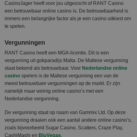
CasinoJager heeft voor jou uitgezocht of RANT Casino
een betrouwbaar online casino is. De betrouwbaarheid is
immers een belangrijke factor als je een casino uitkiest om
te spelen.
Vergunningen
RANT Casino heeft een MGA-licentie. Dit is een
vergunning uit gokparadijs Malta. De Maltese vergunning
staat bekend als betrouwbaar. Voor
Nederlandse online
casino
spelers is de Maltese vergunning een van de
meest betrouwbare vergunningen op de markt. Er zijn
namelijk maar weinig online casino’s met een
Nederlandse vergunning.
De vergunning staat op naam van Gammix Ltd. Op deze
vergunning draaien ook een aantal andere online casino’s,
zoals bijvoorbeeld Sugar Casino, Scatters, Craze Play,
CashiMashi en
BluVegas
.