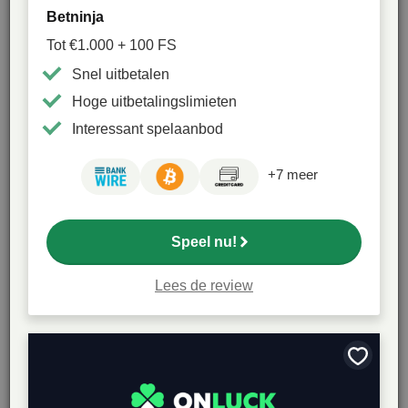
Over Rant Casino…
Betninja
Tot €1.000 + 100 FS
RANT Casino is een casino op het white label platform van
Gammix Ltd. Daarmee is RANT Casino huisgenoot van
Snel uitbetalen
casino’s als
GoSlot
,
Craze Play
,
Sugar Casino
en
Hoge uitbetalingslimieten
BetOriginal
.
Interessant spelaanbod
Het online casino is in 2020 opgericht door routiniers in de
+7 meer
casinowereld. Dit zie je terug in het casino. Het is namelijk
een onderscheidend casino wat betreft graphics.
Daarnaast zijn er handige categorieën die het eenvoudig
Speel nu!
maken om een spel uit te kiezen.
Lees de review
Je kunt onder andere het volgende verwachten:
Veel gokkasten van meer dan 25 spelproviders
Live casino met onder andere spellen van Pragmatic
Bewaar
Play Live en Evolution Gaming
als
favoriet
Betrouwbare MGA-licentie