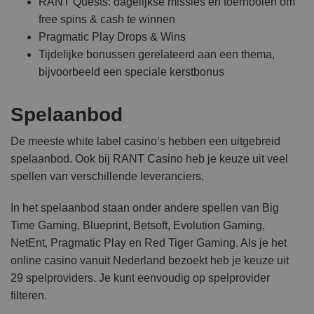
RANT Quests: dagelijkse missies en toernooien om
free spins & cash te winnen
Pragmatic Play Drops & Wins
Tijdelijke bonussen gerelateerd aan een thema,
bijvoorbeeld een speciale kerstbonus
Spelaanbod
De meeste white label casino’s hebben een uitgebreid
spelaanbod. Ook bij RANT Casino heb je keuze uit veel
spellen van verschillende leveranciers.
In het spelaanbod staan onder andere spellen van Big
Time Gaming, Blueprint, Betsoft, Evolution Gaming,
NetEnt, Pragmatic Play en Red Tiger Gaming. Als je het
online casino vanuit Nederland bezoekt heb je keuze uit
29 spelproviders. Je kunt eenvoudig op spelprovider
filteren.