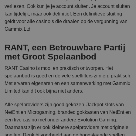
verliezen. Ook kun je je account sluiten. Je account sluiten
kan tijdelijk, maar ook definitief. Een definitieve sluiting
geldt voor alle casino’s die draaien op de vergunning van
Gammix Ltd.
RANT, een Betrouwbare Partij
met Groot Spelaanbod
RANT Casino is mooi en praktisch ontworpen. Het
spelaanbod is goed en de vele spelfilters zijn erg praktisch.
Met ervaren eigenaren en een samenwerking met Gammix
Limited kan dit ook bijna niet anders.
Alle spelproviders zijn goed gekozen. Jackpot-slots van
NetEnt en Microgaming, branded gokkasten van NetEnt en
een live casino met onder andere Evolution Gaming.
Daarnaast zijn er ook kleinere spelproviders met originele
spellen. Denk bijvoorbeeld aan de hoogstaande spellen