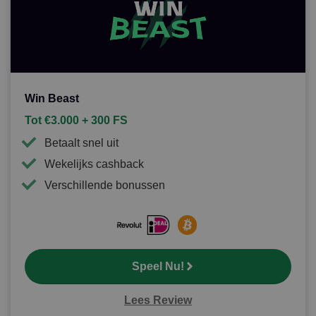
als
favori
Win Beast
Tot €3.000 + 300 FS
Betaalt snel uit
Wekelijks cashback
Verschillende bonussen
Speel Nu!
Lees Review