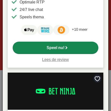
Optimale RTP
online gokkasten en ‘n groots opgezet live casino.
24/7 live chat
Speels thema
Betrouwbaarheid
+10 meer
Spelaanbod
Bonussen
Speel nu!
Gebruiksgemak
Lees de review
Bewaar
Geschreven door
als
Marijn Tijssen
Casino Redacteur
favoriet
Laatste Update:
14 mei 2026