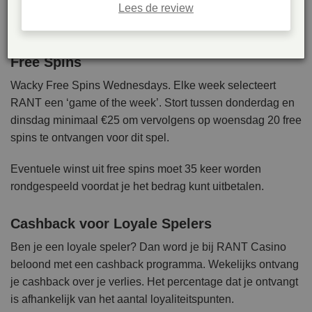
casino. Op deze lijst staan onder andere
Jack Hammer
Lees de review
2
,
Rich Wilde & the Pearls of India
en
Dead or Alive
.
Free Spins
Wacky Free Spins Wednesdays. Elke week selecteert
RANT een ‘game of the week’. Stort tussen donderdag en
dinsdag minimaal €25 om vervolgens op woensdag 20 free
spins te ontvangen voor dit spel.
Eventuele winst uit free spins moet 35 keer worden
rondgespeeld voordat je het bedrag kunt uitbetalen.
Cashback voor Loyale Spelers
Ben je een loyale speler? Dan word je bij RANT Casino
beloond met een cashback programma. Wekelijks ontvang
je cashback over je verlies. Het percentage dat je ontvangt
is afhankelijk van het aantal loyaliteitspunten.