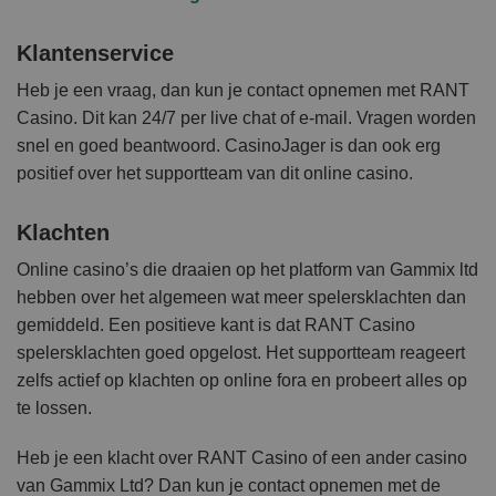
Klantenservice
Heb je een vraag, dan kun je contact opnemen met RANT
Casino. Dit kan 24/7 per live chat of e-mail. Vragen worden
snel en goed beantwoord. CasinoJager is dan ook erg
positief over het supportteam van dit online casino.
Klachten
Online casino’s die draaien op het platform van Gammix ltd
hebben over het algemeen wat meer spelersklachten dan
gemiddeld. Een positieve kant is dat RANT Casino
spelersklachten goed opgelost. Het supportteam reageert
zelfs actief op klachten op online fora en probeert alles op
te lossen.
Heb je een klacht over RANT Casino of een ander casino
van Gammix Ltd? Dan kun je contact opnemen met de