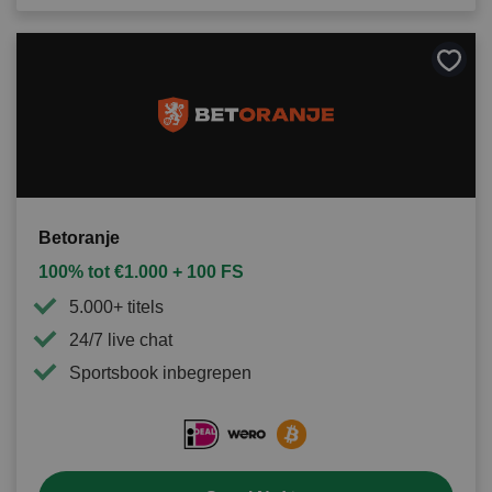
Bewa
als
favori
Betoranje
100% tot €1.000 + 100 FS
5.000+ titels
24/7 live chat
Sportsbook inbegrepen