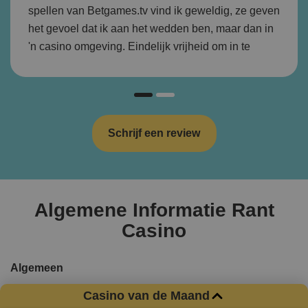
spellen van Betgames.tv vind ik geweldig, ze geven
het gevoel dat ik aan het wedden ben, maar dan in
'n casino omgeving. Eindelijk vrijheid om in te
zetten zoals ik wil. En dankzij de cashback krijg ik
een deel van m'n verliezen terug!
Schrijf een review
Algemene Informatie Rant
Casino
Algemeen
Eigenaar:
Gammix Ltd
Casino van de Maand
Opgericht:
2020