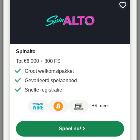
met oplopend cashback percentage.
Bewaar
als
favoriet
Welkomstbonus
Maak je een account aan bij RANT Casino en doe je een
eerste storting van minimaal € 20? Dan krijg je een 100%
matchbonus tot maximaal € 1.000. De maximale bonus die
Spinalto
je kunt ontvangen is vrij hoog in vergelijking met
andere
casino bonussen
.
Tot €6.000 + 300 FS
Groot welkomstpakket
De rondspeelvoorwaarde voor deze RANT Casino bonus
Gevarieerd spelaanbod
is 35 keer het totaal van de bonus en de storting. Dat komt
Snelle registratie
neer op 70 keer het ontvangen bonusbedrag. De maximale
inzet per spin is 5 euro.
+9 meer
Alleen slots tellen mee voor het rondspelen van de bonus.
Een aantal slots zijn uitgesloten van promoties en tellen
dus niet mee voor het rondspelen van de bonus. De
Speel nu!
complete lijst staat in de bonusvoorwaarden van het