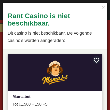
×
Rant Casino is niet
beschikbaar.
Bewaar
Dit casino is niet beschikbaar. De volgende
als
favoriet
casino's worden aangeraden:
Bewaar
als
Rant Casino
favoriet
NIET BESCHIKBAAR
100% bonus tot € 1.000
Mama.bet
Rant Casino is ‘n casino met ‘n vrij hoge
Tot €1.500 + 150 FS
welkomstbonus, veel keuze voor liefhebbers van