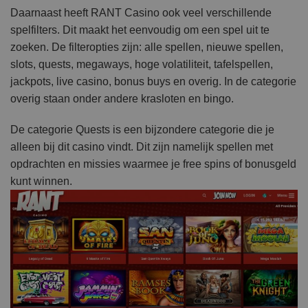
Daarnaast heeft RANT Casino ook veel verschillende
spelfilters. Dit maakt het eenvoudig om een spel uit te
zoeken. De filteropties zijn: alle spellen, nieuwe spellen,
slots, quests, megaways, hoge volatiliteit, tafelspellen,
jackpots, live casino, bonus buys en overig. In de categorie
overig staan onder andere krasloten en bingo.
De categorie Quests is een bijzondere categorie die je
alleen bij dit casino vindt. Dit zijn namelijk spellen met
opdrachten en missies waarmee je free spins of bonusgeld
kunt winnen.