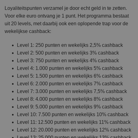
Loyaliteitspunten verzamel je door echt geld in te zetten.
Voor elke euro ontvang je 1 punt. Het programma bestaat
uit 20 levels, met daarbij ook een oplopende trap voor de
wekelijkse cashback:
Level 1: 250 punten en wekelijks 2,5% cashback
Level 2: 500 punten en wekelijks 3% cashback
Level 3: 750 punten en wekelijks 4% cashback
Level 4: 1.000 punten en wekelijks 5% cashback
Level 5: 1.500 punten en wekelijks 6% cashback
Level 6: 2.000 punten en wekelijks 7% cashback
Level 7: 3.000 punten en wekelijks 7,5% cashback
Level 8: 4.000 punten en wekelijks 8% cashback
Level 9: 5.000 punten en wekelijks 9% cashback
Level 10: 7.500 punten en wekelijks 10% cashback
Level 11: 12.500 punten en wekelijks 11% cashback
Level 12: 20.000 punten en wekelijks 12% cashback
Level 13: 25.000 punten en wekelijks 13% cashback