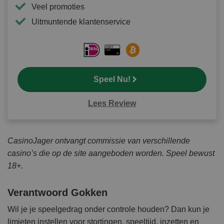
Veel promoties
Uitmuntende klantenservice
Speel Nu!
Lees Review
CasinoJager ontvangt commissie van verschillende
casino’s die op de site aangeboden worden. Speel bewust
18+.
Verantwoord Gokken
Wil je je speelgedrag onder controle houden? Dan kun je
limieten instellen voor stortingen, speeltijd, inzetten en