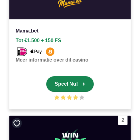
Mama.bet
Tot €1.500 + 150 FS
Meer informatie over dit casino
Speel Nu!
2
Bewaar
als
favoriet