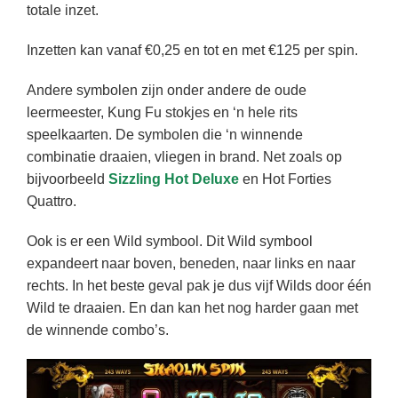
totale inzet.
Inzetten kan vanaf €0,25 en tot en met €125 per spin.
Andere symbolen zijn onder andere de oude
leermeester, Kung Fu stokjes en ‘n hele rits
speelkaarten. De symbolen die ‘n winnende
combinatie draaien, vliegen in brand. Net zoals op
bijvoorbeeld
Sizzling Hot Deluxe
en Hot Forties
Quattro.
Ook is er een Wild symbool. Dit Wild symbool
expandeert naar boven, beneden, naar links en naar
rechts. In het beste geval pak je dus vijf Wilds door één
Wild te draaien. En dan kan het nog harder gaan met
de winnende combo’s.