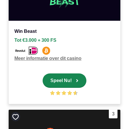
Win Beast
Tot €3.000 + 300 FS
Meer informatie over dit casino
Speel Nu!
3
Bewaar
als
favoriet