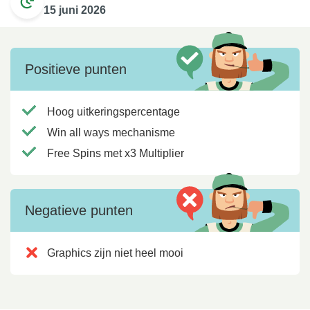
15 juni 2026
Positieve punten
Hoog uitkeringspercentage
Win all ways mechanisme
Free Spins met x3 Multiplier
Negatieve punten
Graphics zijn niet heel mooi