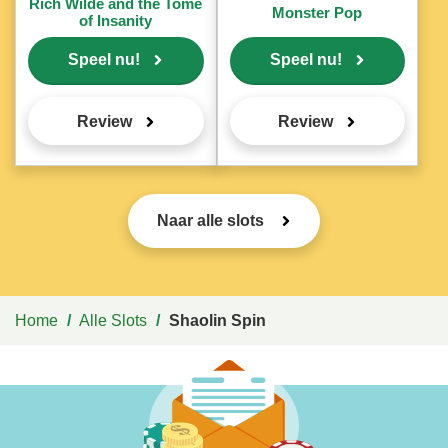
Rich Wilde and the Tome
Monster Pop
of Insanity
Speel nu!
Speel nu!
Review
Review
Naar alle slots
Home
/
Alle Slots
/
Shaolin Spin