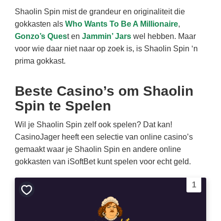
Shaolin Spin mist de grandeur en originaliteit die
gokkasten als
Who Wants To Be A Millionaire
,
Gonzo’s Ques
t en
Jammin’ Jars
wel hebben. Maar
voor wie daar niet naar op zoek is, is Shaolin Spin ‘n
prima gokkast.
Beste Casino’s om Shaolin
Spin te Spelen
Wil je Shaolin Spin zelf ook spelen? Dat kan!
CasinoJager heeft een selectie van online casino’s
gemaakt waar je Shaolin Spin en andere online
gokkasten van iSoftBet kunt spelen voor echt geld.
1
Bewaar
als
favoriet