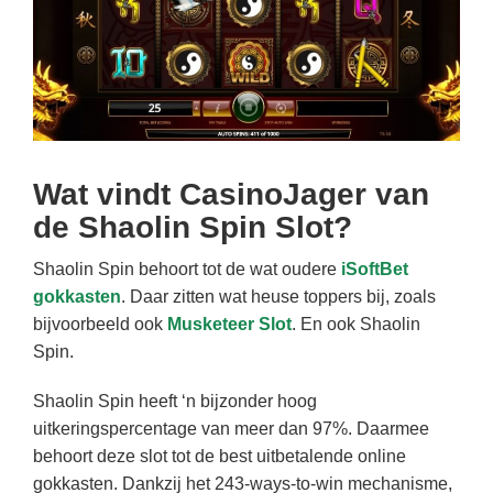
Wat vindt CasinoJager van
de Shaolin Spin Slot?
Shaolin Spin behoort tot de wat oudere
iSoftBet
gokkasten
. Daar zitten wat heuse toppers bij, zoals
bijvoorbeeld ook
Musketeer Slot
. En ook Shaolin
Spin.
Shaolin Spin heeft ‘n bijzonder hoog
uitkeringspercentage van meer dan 97%. Daarmee
behoort deze slot tot de best uitbetalende online
gokkasten. Dankzij het 243-ways-to-win mechanisme,