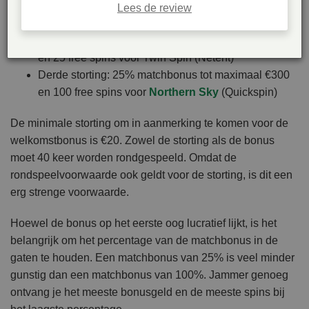
Eerste storting: 100% matchbonus tot maximaal €100
Lees de review
en 25 free spins voor Starburst (Netent)
Tweede storting: 50% matchbonus tot maximaal €100
en 25 free spins voor Twin Spin (Netent)
Derde storting: 25% matchbonus tot maximaal €300
en 100 free spins voor
Northern Sky
(Quickspin)
De minimale storting om in aanmerking te komen voor de
welkomstbonus is €20. Zowel de storting als de bonus
moet 40 keer worden rondgespeeld. Omdat de
rondspeelvoorwaarde ook geldt voor de storting, is dit een
erg strenge voorwaarde.
Hoewel de bonus op het eerste oog lucratief lijkt, is het
belangrijk om het percentage van de matchbonus in de
gaten te houden. Een matchbonus van 25% is veel minder
gunstig dan een matchbonus van 100%. Jammer genoeg
ontvang je het meeste bonusgeld en de meeste spins bij