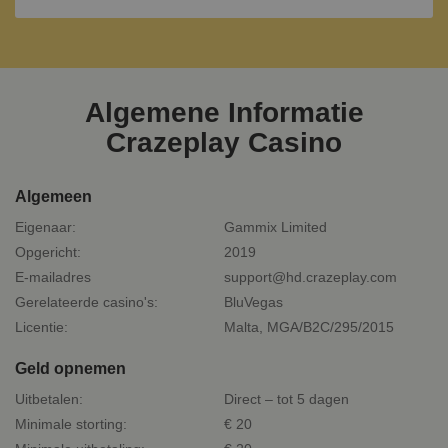
Algemene Informatie
Crazeplay Casino
Algemeen
Eigenaar:
Gammix Limited
Opgericht:
2019
E-mailadres
support@hd.crazeplay.com
Gerelateerde casino's:
BluVegas
Licentie:
Malta, MGA/B2C/295/2015
Geld opnemen
Uitbetalen:
Direct – tot 5 dagen
Minimale storting:
€ 20