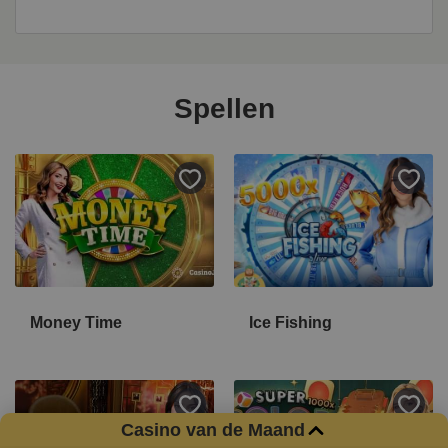
Spellen
Bewaar
Bewa
als
als
favoriet
favori
Money Time
Ice Fishing
Bewaar
Bewa
als
als
Casino van de Maand
favoriet
favori