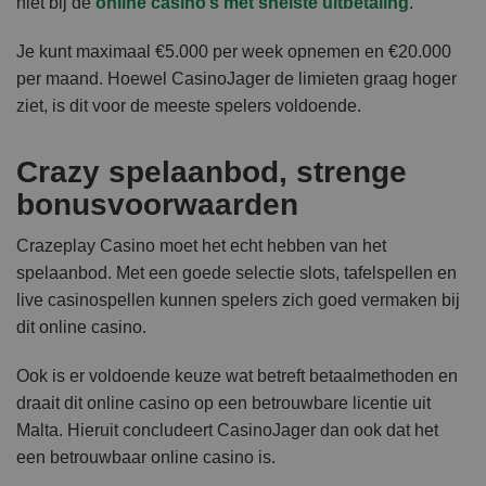
niet bij de
online casino’s met snelste uitbetaling
.
Je kunt maximaal €5.000 per week opnemen en €20.000
per maand. Hoewel CasinoJager de limieten graag hoger
ziet, is dit voor de meeste spelers voldoende.
Crazy spelaanbod, strenge
bonusvoorwaarden
Crazeplay Casino moet het echt hebben van het
spelaanbod. Met een goede selectie slots, tafelspellen en
live casinospellen kunnen spelers zich goed vermaken bij
dit online casino.
Ook is er voldoende keuze wat betreft betaalmethoden en
draait dit online casino op een betrouwbare licentie uit
Malta. Hieruit concludeert CasinoJager dan ook dat het
een betrouwbaar online casino is.