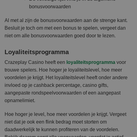
bonusvoorwaarden
Al met al zijn de bonusvoorwaarden aan de strenge kant.
Besluit je toch om met een bonus te spelen, vergeet dan
niet om alle bonusvoorwaarden goed door te lezen.
Loyaliteitsprogramma
Crazeplay Casino heeft een
loyaliteitsprogramma
voor
trouwe spelers. Hoe hoger je loyaliteitslevel, hoe meer
voordelen je krijgt. Het loyaliteitslevel heeft onder andere
invloed op je cashback percentage, casino gifts,
aangepaste rondspeelvoorwaarden of een aangepast
opnamelimiet.
Hoe hoger je level, hoe meer voordelen je krijgt. Vergeet
niet dat je ook een flink bedrag moet storten om
daadwerkelijk te kunnen profiteren van de voordelen.