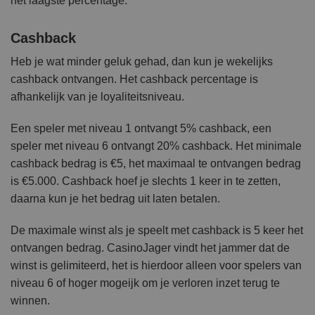
het laagste percentage.
Cashback
Heb je wat minder geluk gehad, dan kun je wekelijks
cashback ontvangen. Het cashback percentage is
afhankelijk van je loyaliteitsniveau.
Een speler met niveau 1 ontvangt 5% cashback, een
speler met niveau 6 ontvangt 20% cashback. Het minimale
cashback bedrag is €5, het maximaal te ontvangen bedrag
is €5.000. Cashback hoef je slechts 1 keer in te zetten,
daarna kun je het bedrag uit laten betalen.
De maximale winst als je speelt met cashback is 5 keer het
ontvangen bedrag. CasinoJager vindt het jammer dat de
winst is gelimiteerd, het is hierdoor alleen voor spelers van
niveau 6 of hoger mogeijk om je verloren inzet terug te
winnen.