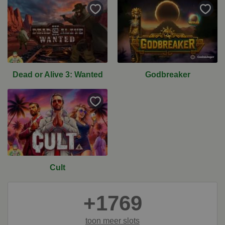
Bewaar
Bewa
als
als
favoriet
favori
Dead or Alive 3: Wanted
Godbreaker
Bewaar
als
favoriet
Cult
+1769
toon meer slots