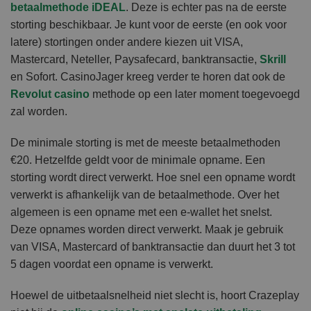
betaalmethode iDEAL
. Deze is echter pas na de eerste
storting beschikbaar. Je kunt voor de eerste (en ook voor
latere) stortingen onder andere kiezen uit VISA,
Mastercard, Neteller, Paysafecard, banktransactie,
Skrill
en Sofort. CasinoJager kreeg verder te horen dat ook de
Revolut casino
methode op een later moment toegevoegd
zal worden.
De minimale storting is met de meeste betaalmethoden
€20. Hetzelfde geldt voor de minimale opname. Een
storting wordt direct verwerkt. Hoe snel een opname wordt
verwerkt is afhankelijk van de betaalmethode. Over het
algemeen is een opname met een e-wallet het snelst.
Deze opnames worden direct verwerkt. Maak je gebruik
van VISA, Mastercard of banktransactie dan duurt het 3 tot
5 dagen voordat een opname is verwerkt.
Hoewel de uitbetaalsnelheid niet slecht is, hoort Crazeplay