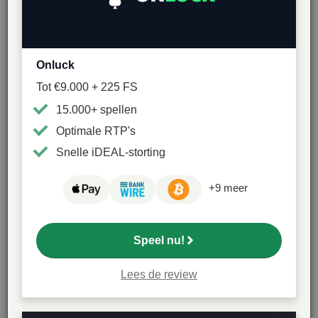
spins. Hiernaast vind je nog een selectie andere bonussen
op de pagina met promoties. Het is belangrijk om de
bonusvoorwaarden goed door te lezen, deze zijn namelijk
Onluck
aan de strenge kant.
Tot €9.000 + 225 FS
Naast de bonussen kunnen spelers tot 20%
cashback
15.000+ spellen
verdienen, dit is handig als je een week met verlies hebt
Optimale RTP's
afgesloten.
Snelle iDEAL-storting
Ben je benieuwd of jij net zo te spreken bent over het
spelaanbod? Lees dan de Crazeplay Casino review van
+9 meer
CasinoJager snel verder.
Speel nu!
Lees de review