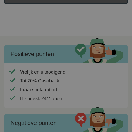
Positieve punten
Vrolijk en uitnodigend
Tot 20% Cashback
Fraai spelaanbod
Helpdesk 24/7 open
Negatieve punten