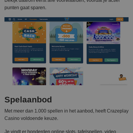
Bekijk daarom eerst alle voorwaarden, voordat je actief
punten gaat sparen.
Spelaanbod
Met meer dan 1.000 spellen in het aanbod, heeft Crazeplay
Casino voldoende keuze.
Je vindt er honderden online slots, tafelspellen, video