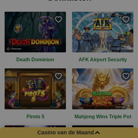
Bewaar
Bewa
als
als
favoriet
favori
Death Dominion
AFK Airport Security
Bewaar
Bewa
als
als
favoriet
favori
Pirots 5
Mahjong Wins Triple Pot
Casino van de Maand
Bewaar
Bewa