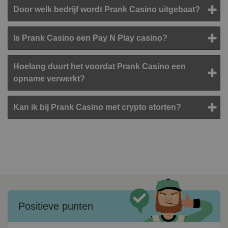
Door welk bedrijf wordt Prank Casino uitgebaat?
Is Prank Casino een Pay N Play casino?
Hoelang duurt het voordat Prank Casino een
opname verwerkt?
Kan ik bij Prank Casino met crypto storten?
Positieve punten