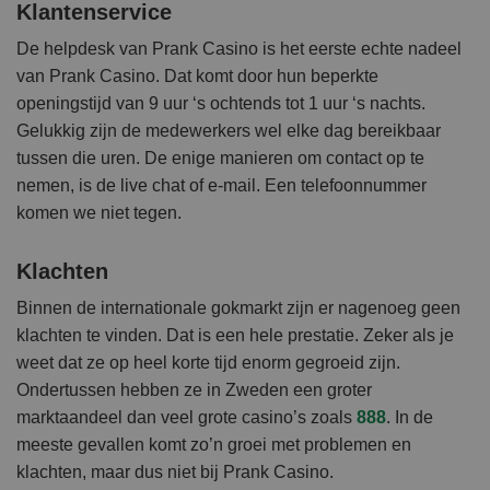
Klantenservice
De helpdesk van Prank Casino is het eerste echte nadeel
van Prank Casino. Dat komt door hun beperkte
openingstijd van 9 uur ‘s ochtends tot 1 uur ‘s nachts.
Gelukkig zijn de medewerkers wel elke dag bereikbaar
tussen die uren. De enige manieren om contact op te
nemen, is de live chat of e-mail. Een telefoonnummer
komen we niet tegen.
Klachten
Binnen de internationale gokmarkt zijn er nagenoeg geen
klachten te vinden. Dat is een hele prestatie. Zeker als je
weet dat ze op heel korte tijd enorm gegroeid zijn.
Ondertussen hebben ze in Zweden een groter
marktaandeel dan veel grote casino’s zoals
888
. In de
meeste gevallen komt zo’n groei met problemen en
klachten, maar dus niet bij Prank Casino.