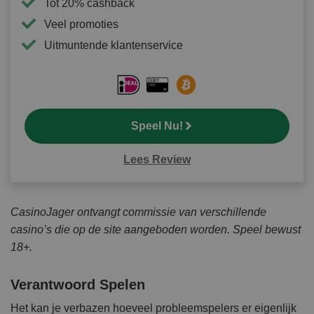
Tot 20% cashback
Veel promoties
Uitmuntende klantenservice
Speel Nu!
Lees Review
CasinoJager ontvangt commissie van verschillende
casino’s die op de site aangeboden worden. Speel bewust
18+.
Verantwoord Spelen
Het kan je verbazen hoeveel probleemspelers er eigenlijk