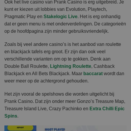
Ook het live casino van Prank Casino is erg uitgebreid. Je
kunt er kiezen uit lobbies van Evolution, Playtech,
Pragmatic Play en
Stakelogic Live
. Het is erg onhandig
dat er geen menu is met onderverdelingen. De categorieën
op de hoofdpagina zijn minder gebruiksvriendelijk.
Zoals bij veel andere casino’s is het aanbod van roulette
en blackjack tafels erg groot. Er zijn dan ook veel
verschillende varianten om op te gokken. Denk aan
Double Ball Roulette,
Lightning Roulette
, Cashback
Blackjack en All Bets Blackjack. Maar
baccarat
wordt dan
weer meer op de achtergrond gehouden.
Het zijn vooral de spelshows die worden uitgelicht bij
Prank Casino. Dat zijn onder meer Gonzo’s Treasure Map,
Treasure Island Live, Crazy Pachinko en
Extra Chilli Epic
Spins
.