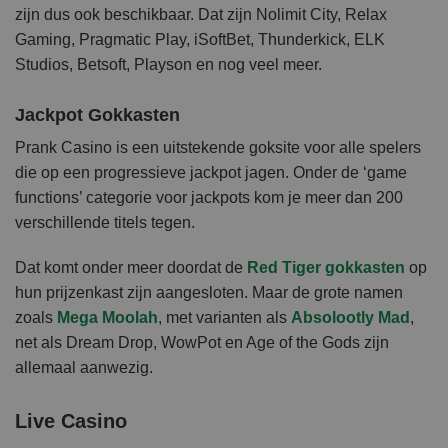
zijn dus ook beschikbaar. Dat zijn Nolimit City, Relax
Gaming, Pragmatic Play, iSoftBet, Thunderkick, ELK
Studios, Betsoft, Playson en nog veel meer.
Jackpot Gokkasten
Prank Casino is een uitstekende goksite voor alle spelers
die op een progressieve jackpot jagen. Onder de ‘game
functions’ categorie voor jackpots kom je meer dan 200
verschillende titels tegen.
Dat komt onder meer doordat de
Red Tiger gokkasten
op
hun prijzenkast zijn aangesloten. Maar de grote namen
zoals
Mega Moolah
, met varianten als
Absolootly Mad
,
net als Dream Drop, WowPot en Age of the Gods zijn
allemaal aanwezig.
Live Casino