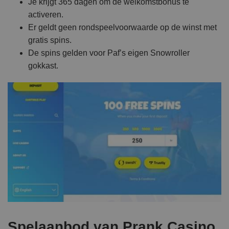
Je krijgt 365 dagen om de welkomstbonus te
activeren.
Er geldt geen rondspeelvoorwaarde op de winst met
gratis spins.
De spins gelden voor Paf’s eigen Snowroller
gokkast.
Spelaanbod van Prank Casino