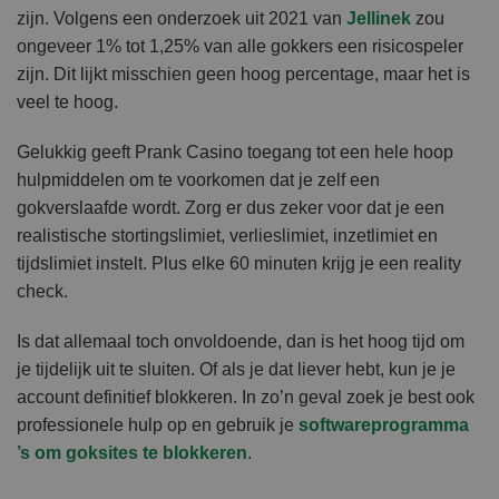
zijn. Volgens een onderzoek uit 2021 van
Jellinek
zou
ongeveer 1% tot 1,25% van alle gokkers een risicospeler
zijn. Dit lijkt misschien geen hoog percentage, maar het is
veel te hoog.
Gelukkig geeft Prank Casino toegang tot een hele hoop
hulpmiddelen om te voorkomen dat je zelf een
gokverslaafde wordt. Zorg er dus zeker voor dat je een
realistische stortingslimiet, verlieslimiet, inzetlimiet en
tijdslimiet instelt. Plus elke 60 minuten krijg je een reality
check.
Is dat allemaal toch onvoldoende, dan is het hoog tijd om
je tijdelijk uit te sluiten. Of als je dat liever hebt, kun je je
account definitief blokkeren. In zo’n geval zoek je best ook
professionele hulp op en gebruik je
softwareprogramma
’s om goksites te blokkeren
.