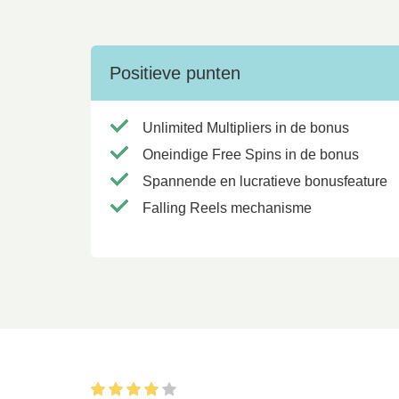
Positieve punten
Unlimited Multipliers in de bonus
Oneindige Free Spins in de bonus
Spannende en lucratieve bonusfeature
Falling Reels mechanisme