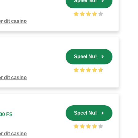
Speel Nu!
r dit casino
Speel Nu!
r dit casino
Speel Nu!
100 FS
r dit casino