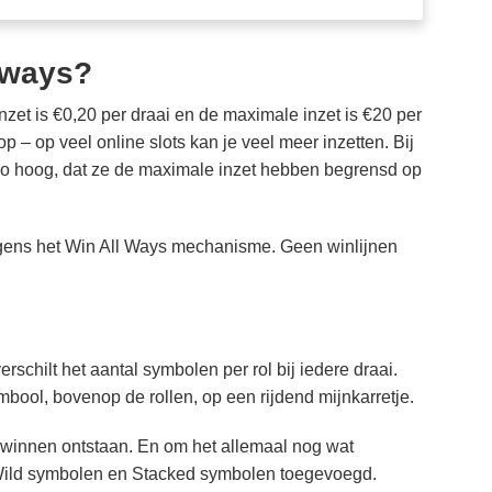
aways?
zet is €0,20 per draai en de maximale inzet is €20 per
op – op veel online slots kan je veel meer inzetten. Bij
 zo hoog, dat ze de maximale inzet hebben begrensd op
olgens het Win All Ways mechanisme. Geen winlijnen
rschilt het aantal symbolen per rol bij iedere draai.
mbool, bovenop de rollen, op een rijdend mijnkarretje.
winnen ontstaan. En om het allemaal nog wat
 Wild symbolen en Stacked symbolen toegevoegd.