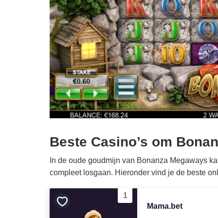
Beste Casino’s om Bonan
In de oude goudmijn van Bonanza Megaways kan 
compleet losgaan. Hieronder vind je de beste onl
1
Bewaar
Mama.bet
als