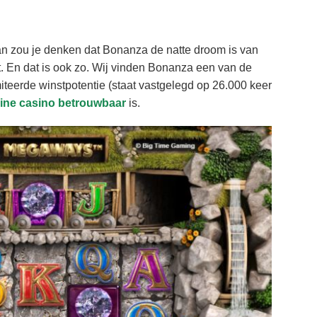
 dan zou je denken dat Bonanza de natte droom is van
t. En dat is ook zo. Wij vinden Bonanza een van de
miteerde winstpotentie (staat vastgelegd op 26.000 keer
line casino betrouwbaar
is.