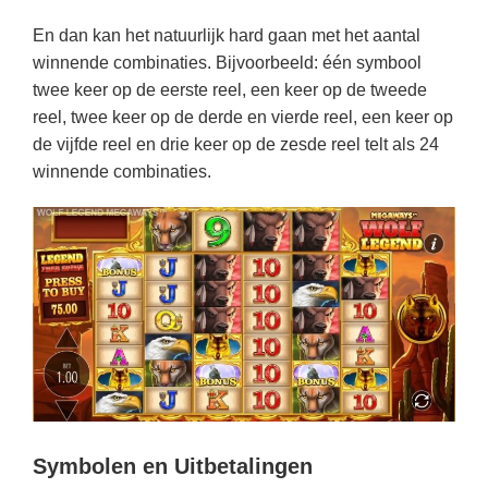
En dan kan het natuurlijk hard gaan met het aantal
winnende combinaties. Bijvoorbeeld: één symbool
twee keer op de eerste reel, een keer op de tweede
reel, twee keer op de derde en vierde reel, een keer op
de vijfde reel en drie keer op de zesde reel telt als 24
winnende combinaties.
Symbolen en Uitbetalingen