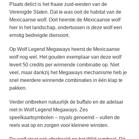
Plaats delict is het fraaie zuid-westen van de
Verenigde Staten. Dat
is
was ooit de habitat van de
Mexicaanse wolf. Ooit heerste de Mexicaanse wolf
hier in het landschap, ondertussen is deze wolf een
ernstig bedreigde diersoort.
Op Wolf Legend Megaways heerst de Mexicaanse
wolf nog wel. Het gouden exemplaar van deze wolf
levert 50 credits per winnende combinatie op. Niet
veel, maar dankzij het Megaways mechanisme heb je
snel meerdere winnende combinaties in één klap te
pakken.
Verder ontbreken natuurlijk de buffalo en de adelaar
niet in Wolf Legend Megaways. Zes
speelkaartsymbolen – royals genoemd – vullen de
reels wat op en zorgen voor kleinere winsten.