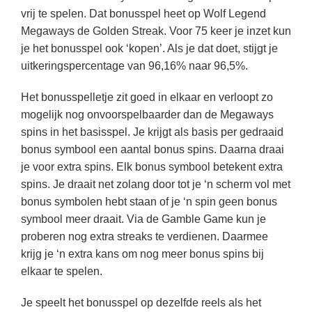
vrij te spelen. Dat bonusspel heet op Wolf Legend
Megaways de Golden Streak. Voor 75 keer je inzet kun
je het bonusspel ook ‘kopen’. Als je dat doet, stijgt je
uitkeringspercentage van 96,16% naar 96,5%.
Het bonusspelletje zit goed in elkaar en verloopt zo
mogelijk nog onvoorspelbaarder dan de Megaways
spins in het basisspel. Je krijgt als basis per gedraaid
bonus symbool een aantal bonus spins. Daarna draai
je voor extra spins. Elk bonus symbool betekent extra
spins. Je draait net zolang door tot je ‘n scherm vol met
bonus symbolen hebt staan of je ‘n spin geen bonus
symbool meer draait. Via de Gamble Game kun je
proberen nog extra streaks te verdienen. Daarmee
krijg je ‘n extra kans om nog meer bonus spins bij
elkaar te spelen.
Je speelt het bonusspel op dezelfde reels als het