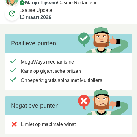
Marijn Tijssen
Casino Redacteur
Laatste Update:
13 maart 2026
Positieve punten
MegaWays mechanisme
Kans op gigantische prijzen
Onbeperkt gratis spins met Multipliers
Negatieve punten
Limiet op maximale winst