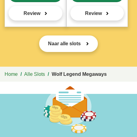
Review
Review
Naar alle slots
Home
/
Alle Slots
/
Wolf Legend Megaways