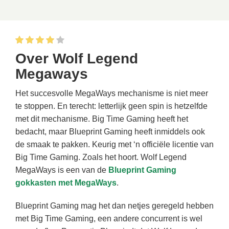
Over Wolf Legend
Megaways
Het succesvolle MegaWays mechanisme is niet meer
te stoppen. En terecht: letterlijk geen spin is hetzelfde
met dit mechanisme. Big Time Gaming heeft het
bedacht, maar Blueprint Gaming heeft inmiddels ook
de smaak te pakken. Keurig met ‘n officiële licentie van
Big Time Gaming. Zoals het hoort. Wolf Legend
MegaWays is een van de
Blueprint Gaming
gokkasten met MegaWays
.
Blueprint Gaming mag het dan netjes geregeld hebben
met Big Time Gaming, een andere concurrent is wel