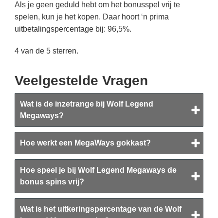
Als je geen geduld hebt om het bonusspel vrij te
spelen, kun je het kopen. Daar hoort ‘n prima
uitbetalingspercentage bij: 96,5%.
4 van de 5 sterren.
Veelgestelde Vragen
Wat is de inzetrange bij Wolf Legend
Megaways?
Hoe werkt een MegaWays gokkast?
Hoe speel je bij Wolf Legend Megaways de
bonus spins vrij?
Wat is het uitkeringspercentage van de Wolf