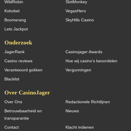
WildRobin
SlotMonkey
Kokobet
VegasHero
Boomerang
SkyHills Casino
Lets Jackpot
Onderzoek
JagerRank
Casinojager Awards
Casino reviews
Hoe wij casino’s beoordelen
Verantwoord gokken
Vergunningen
Blacklist
Over CasinoJager
Over Ons
Redactionele Richtlijnen
Betrouwbaarheid en
Nieuws
transparantie
Contact
Klacht indienen