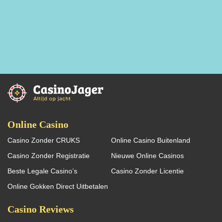
Online Casino
Casino Zonder CRUKS
Online Casino Buitenland
Casino Zonder Registratie
Nieuwe Online Casinos
Beste Legale Casino’s
Casino Zonder Licentie
Online Gokken Direct Uitbetalen
Casino Reviews