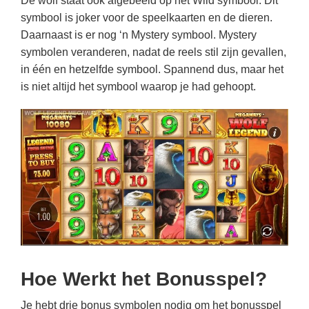
De wolf staat ook afgebeeld op het Wild symbool. Dit
symbool is joker voor de speelkaarten en de dieren.
Daarnaast is er nog ‘n Mystery symbool. Mystery
symbolen veranderen, nadat de reels stil zijn gevallen,
in één en hetzelfde symbool. Spannend dus, maar het
is niet altijd het symbool waarop je had gehoopt.
Hoe Werkt het Bonusspel?
Je hebt drie bonus symbolen nodig om het bonusspel