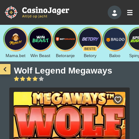
BESTE
Mama.bet
Win Beast
Betoranje
Betory
Baloo
Spin
Wolf Legend Megaways
Bewaar
als
favoriet