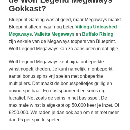
Gokkast?
Blueprint Gaming was al goed, maar Megaways maakt
Blueprint alleen maar nog beter.
Vikings Unleashed
Megaways
,
Valletta Megaways
en
Buffalo Rising
zijn enkele van de Megaways toppers van Blueprint.
Wolf Legend Megaways kan zo aansluiten in dat rijtje.
Wolf Legend Megaways kent bijna onbeperkte
winstmogelijkheden. Je kunt namelijk ‘n onbeperkt
aantal bonus spins vrij spelen met onbeperkte
multipliers. Dat maakt de bonusspelletjes grillig en
onvoorspelbaar. En dus spannend en soms erg
lucratief. Net zoals de spins in het basisspel. De
maximale winst is afgekapt op 50.000 keer je inzet. Of
€250.000. We raden je dan ook aan om niet met meer
dan €5 per spin te spelen.