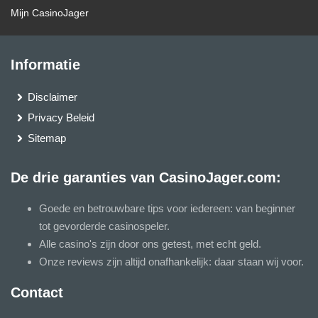
Mijn CasinoJager
Informatie
Disclaimer
Privacy Beleid
Sitemap
De drie garanties van CasinoJager.com:
Goede en betrouwbare tips voor iedereen: van beginner
tot gevorderde casinospeler.
Alle casino's zijn door ons getest, met echt geld.
Onze reviews zijn altijd onafhankelijk: daar staan wij voor.
Contact