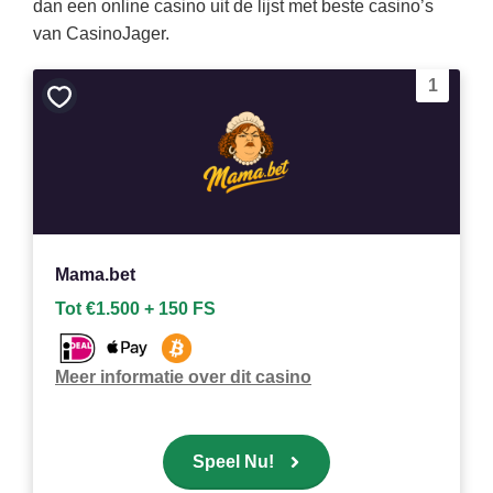
dan een online casino uit de lijst met beste casino’s
van CasinoJager.
1
Bewaar
als
favoriet
Mama.bet
Tot €1.500 + 150 FS
Meer informatie over dit casino
Speel Nu!