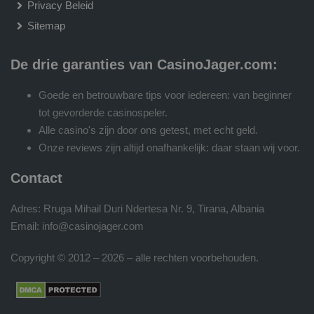
Privacy Beleid
Sitemap
De drie garanties van CasinoJager.com:
Goede en betrouwbare tips voor iedereen: van beginner
tot gevorderde casinospeler.
Alle casino's zijn door ons getest, met echt geld.
Onze reviews zijn altijd onafhankelijk: daar staan wij voor.
Contact
Adres: Rruga Mihail Duri Ndertesa Nr. 9, Tirana, Albania
Email:
info@casinojager.com
Copyright © 2012 – 2026 – alle rechten voorbehouden.