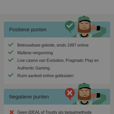
Positieve punten
Betrouwbare goksite, sinds 1997 online
Maltese vergunning
Live casino van Evolution, Pragmatic Play en
Authentic Gaming.
Ruim aanbod online gokkasten
Negatieve punten
Geen iDEAL of Trustly als betaalmethode