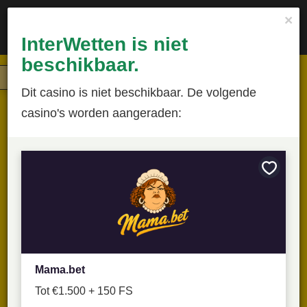
×
InterWetten is niet
beschikbaar.
Bewaar
Dit casino is niet beschikbaar. De volgende
als
favoriet
casino's worden aangeraden:
Bewaar
als
InterWetten
favoriet
NIET BESCHIKBAAR
InterWetten is de oudste online bookmaker. Natuurlijk
kun je via InterWetten ook casinospelletjes spelen.
Mama.bet
InterWetten is ‘n betrouwbaar casino met ‘n gunstige
bonus, maar helaas ‘n wat beperkt aanbod en ‘n
Tot €1.500 + 150 FS