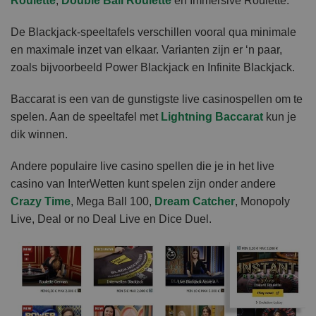
Roulette
,
Double Ball Roulette
en Immersive Roulette.
De Blackjack-speeltafels verschillen vooral qua minimale
en maximale inzet van elkaar. Varianten zijn er ‘n paar,
zoals bijvoorbeeld Power Blackjack en Infinite Blackjack.
Baccarat is een van de gunstigste live casinospellen om te
spelen. Aan de speeltafel met
Lightning Baccarat
kun je
dik winnen.
Andere populaire live casino spellen die je in het live
casino van InterWetten kunt spelen zijn onder andere
Crazy Time
, Mega Ball 100,
Dream Catcher
, Monopoly
Live, Deal or no Deal Live en Dice Duel.