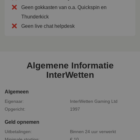
Geen gokkasten van o.a. Quickspin en
Thunderkick
Geen live chat helpdesk
Algemene Informatie
InterWetten
Algemeen
Eigenaar:
InterWetten Gaming Ltd
Opgericht:
1997
Geld opnemen
Uitbetalingen:
Binnen 24 uur verwerkt
Minimale storting:
€ 10