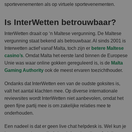
sportevenementen als op virtuele sportevenementen.
Is InterWetten betrouwbaar?
InterWetten draait op ‘n Maltese vergunning. De Maltese
vergunning staat bekend als betrouwbaar. Al sinds 2001 is
Interwetten actief vanaf Malta, toch zijn er
betere Maltese
casino’s
. Omdat Malta het eerste land binnen de Europese
Unie was waar online gokken gereguleerd is, is de
Malta
Gaming Authority
ook de meest ervaren toezichthouder.
Ondanks dat InterWetten een van de oudste goksites is,
valt het aantal klachten mee. Op diverse internationale
reviewsites wordt InterWetten niet aanbevolen, omdat het
geen fijne partij mee is om zakelijke relaties mee te
onderhouden.
Een nadeel is dat er geen live chat helpdesk is. Wel kun je