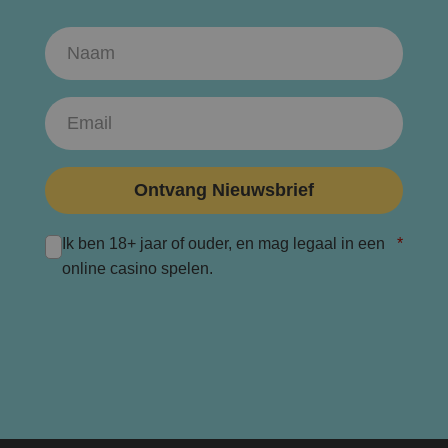
Ontvang Nieuwsbrief
Ik ben 18+ jaar of ouder, en mag legaal in een
*
online casino spelen.