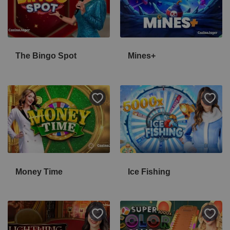
favoriet
favori
The Bingo Spot
Mines+
Bewaar
Bewa
als
als
favoriet
favori
Money Time
Ice Fishing
Bewaar
Bewa
als
als