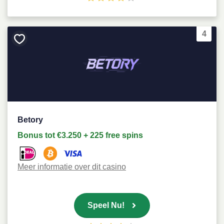
4
Bewaar
als
favoriet
Betory
Bonus tot €3.250 + 225 free spins
Meer informatie over dit casino
Speel Nu!