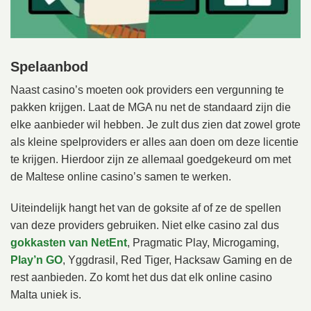
Spelaanbod
Naast casino’s moeten ook providers een vergunning te
pakken krijgen. Laat de MGA nu net de standaard zijn die
elke aanbieder wil hebben. Je zult dus zien dat zowel grote
als kleine spelproviders er alles aan doen om deze licentie
te krijgen. Hierdoor zijn ze allemaal goedgekeurd om met
de Maltese online casino’s samen te werken.
Uiteindelijk hangt het van de goksite af of ze de spellen
van deze providers gebruiken. Niet elke casino zal dus
gokkasten van NetEnt
, Pragmatic Play, Microgaming,
Play’n GO
, Yggdrasil, Red Tiger, Hacksaw Gaming en de
rest aanbieden. Zo komt het dus dat elk online casino
Malta uniek is.