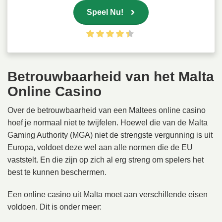
Speel Nu!
Betrouwbaarheid van het Malta
Online Casino
Over de betrouwbaarheid van een Maltees online casino
hoef je normaal niet te twijfelen. Hoewel die van de Malta
Gaming Authority (MGA) niet de strengste vergunning is uit
Europa, voldoet deze wel aan alle normen die de EU
vaststelt. En die zijn op zich al erg streng om spelers het
best te kunnen beschermen.
Een online casino uit Malta moet aan verschillende eisen
voldoen. Dit is onder meer: