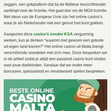
zeggen, een gokplatform dat bij de Maltese toezichthouder
aanklopt voor de licentie. Het gaat dan om de MGA licentie.
Met steun van de Europese Unie zijn het online casino’s
waar je als Nederlander met een gerust hart kunt gokken.
Aangezien deze
casino’s zonder KSA
vergunning
werken, kun je denken “waarom niet gewoon een goksite
uit eigen land kiezen?” Het online casino uit Malta brengt
verschillende voordelen met zich mee. Deze bespreken we
in dit artikel zodat je altijd een passend casino kunt vinden
voor jouw doeleinden. Vandaar dat we onder meer
bonussen, spelaanbod en verantwoord spelen bespreken.