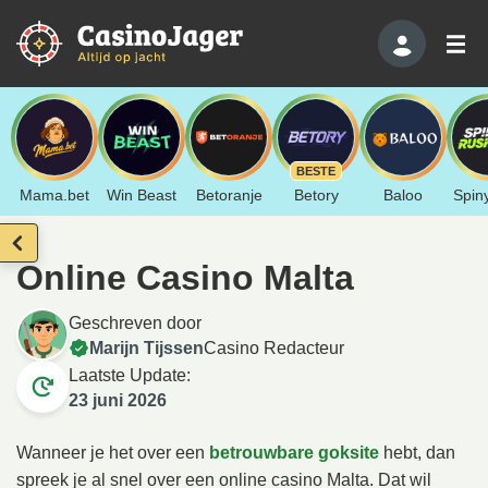
BESTE
Mama.bet
Win Beast
Betoranje
Betory
Baloo
Spin
Online Casino Malta
Geschreven door
Marijn Tijssen
Casino Redacteur
Laatste Update:
23 juni 2026
Wanneer je het over een
betrouwbare goksite
hebt, dan
spreek je al snel over een online casino Malta. Dat wil