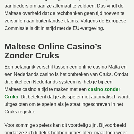
aanbieders om aan ze allemaal te voldoen. Dus vindt de
Maltese overheid dat de rechtbanken geen tijd hoeven te
verspillen aan buitenlandse claims. Volgens de Europese
Commissie is dit in strijd met de EU-wetgeving.
Maltese Online Casino’s
Zonder Cruks
Een belangrijk verschil tussen een online casino Malta en
een Nederlands casino is het ontbreken van Cruks. Omdat
dit enkel een Nederlands systeem is, heb je bij een
Maltees casino altijd te maken met een
casino zonder
Cruks
. Dit betekent dat je als speler niet automatisch wordt
uitgesloten om te spelen als je staat ingeschreven in het
Cruks register.
Voor sommige spelers kan dit voordelig zijn. Bijvoorbeeld
omdat ze zich tijdelijk hebben uitgesloten, maar toch weer