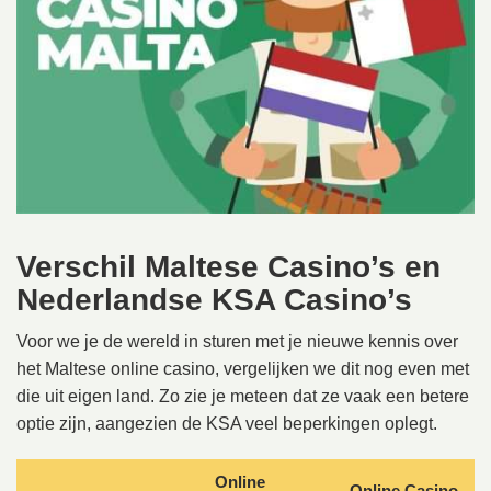
Verschil Maltese Casino’s en
Nederlandse KSA Casino’s
Voor we je de wereld in sturen met je nieuwe kennis over
het Maltese online casino, vergelijken we dit nog even met
die uit eigen land. Zo zie je meteen dat ze vaak een betere
optie zijn, aangezien de KSA veel beperkingen oplegt.
Online
Online Casino