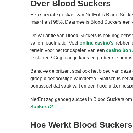
Over Blood Suckers
Een speciale gokkast van NetEnt is Blood Sucke
maar liefst 98%. Daarmee is Blood Suckers een v
De variantie van Blood Suckers is ook nog eens
vallen regelmatig. Veel
online casino’s
hebben d
terrein voor het rondspelen van een
casino bon
te slapen? Grijp dan je kans en probeer je bonus
Behalve de prijzen, spat ook het bloed van deze 
groep bloeddorstige vampieren. Grafisch is het a
bonusspel dat vaak valt en een hoog uitkerings
NetEnt zag genoeg succes in Blood Suckers om 
Suckers 2
.
Hoe Werkt Blood Suckers