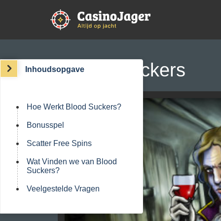
Blood Suckers
Inhoudsopgave
Hoe Werkt Blood Suckers?
Bonusspel
Scatter Free Spins
Wat Vinden we van Blood
Suckers?
Veelgestelde Vragen