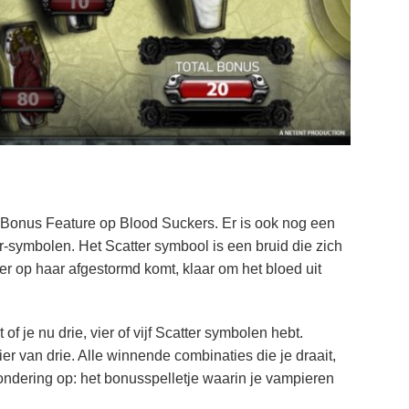
 Bonus Feature op Blood Suckers. Er is ook nog een
er-symbolen. Het Scatter symbool is een bruid die zich
r op haar afgestormd komt, klaar om het bloed uit
f je nu drie, vier of vijf Scatter symbolen hebt.
er van drie. Alle winnende combinaties die je draait,
zondering op: het bonusspelletje waarin je vampieren