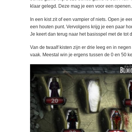
klaar gelegd. Deze mag je een voor een openen.
In een kist zit of een vampier of niets. Open je 
een houten punt. Vervolgens krijg je een paar ho
Je keert dan terug naar het basisspel met de tot
Van de twaalf kisten zijn er drie leeg en in negen
vaak. Meestal win je ergens tussen de 0 en 50 kee