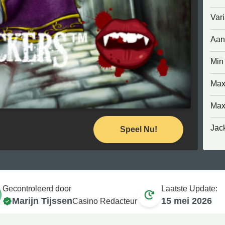
Uit
Vari
Vari
Aant
Aant
Min
Min
Max
Max
Max
Max
Jac
Speel Nu!
Jac
Gecontroleerd door
Laatste Update:
Marijn Tijssen
15 mei 2026
Casino Redacteur