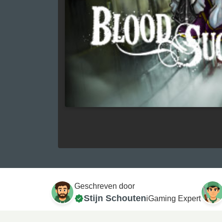
Geschreven door
Stijn Schouten
iGaming Expert