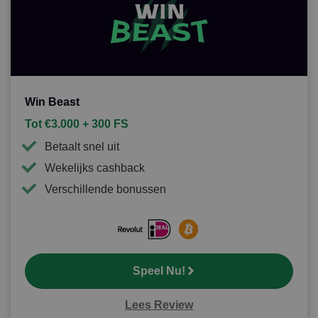
als
favori
Win Beast
Tot €3.000 + 300 FS
Betaalt snel uit
Wekelijks cashback
Verschillende bonussen
Speel Nu!
Lees Review