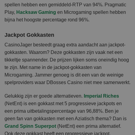
spellen hebben een gemiddeld-RTP van 94%. Pragmatic
Play,
Hacksaw Gaming
en Microgaming spellen hebben
bijna het hoogste percentage rond 96%.
Jackpot Gokkasten
CasinoJager besteedt graag extra aandacht aan jackpot-
gokkasten. Waarom? Deze gokkasten zijn vaak net een
tikkeltje spannender. De prijzen lijken soms oneindig hoog
te zijn. Met name in de jackpot-gokkasten van
Microgaming. Jammer genoeg is dit een van de weinige
spelproviders waar DBosses Casino niet mee samenwerkt.
Gelukkig zijn er goede alternatieven.
Imperial Riches
(NetEnt) is een gokkast met 5 progressieve jackpots en
een prima uitbetalingspercentage van 96,88%. Ben je
geen fan van gokkasten met een Aziatisch thema? Dan is
Grand Spinn Superpot
(NetEnt) een prima alternatief.
Ook deze gokkast heeft een progressieve jackpot.