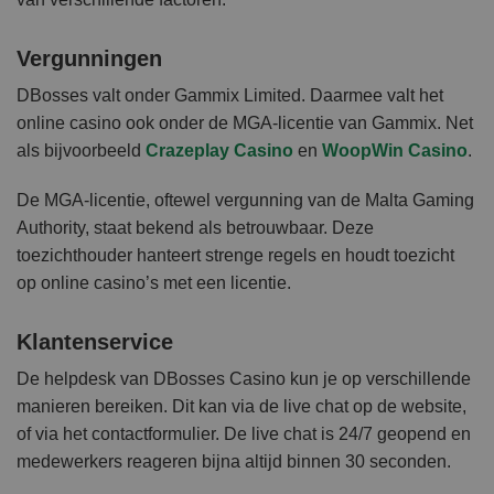
Vergunningen
DBosses valt onder Gammix Limited. Daarmee valt het
online casino ook onder de MGA-licentie van Gammix. Net
als bijvoorbeeld
Crazeplay Casino
en
WoopWin Casino
.
De MGA-licentie, oftewel vergunning van de Malta Gaming
Authority, staat bekend als betrouwbaar. Deze
toezichthouder hanteert strenge regels en houdt toezicht
op online casino’s met een licentie.
Klantenservice
De helpdesk van DBosses Casino kun je op verschillende
manieren bereiken. Dit kan via de live chat op de website,
of via het contactformulier. De live chat is 24/7 geopend en
medewerkers reageren bijna altijd binnen 30 seconden.