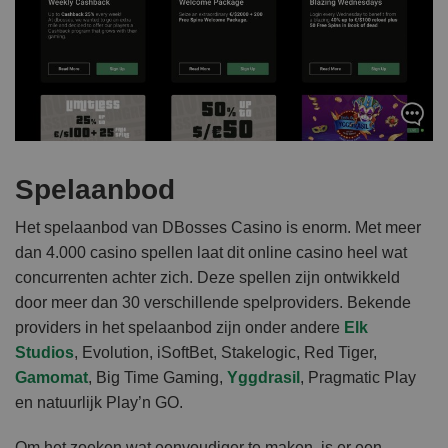
Spelaanbod
Het spelaanbod van DBosses Casino is enorm. Met meer
dan 4.000 casino spellen laat dit online casino heel wat
concurrenten achter zich. Deze spellen zijn ontwikkeld
door meer dan 30 verschillende spelproviders. Bekende
providers in het spelaanbod zijn onder andere
Elk
Studios
, Evolution, iSoftBet, Stakelogic, Red Tiger,
Gamomat
, Big Time Gaming,
Yggdrasil
, Pragmatic Play
en natuurlijk Play’n GO.
Om het zoeken wat eenvoudiger te maken, is er een