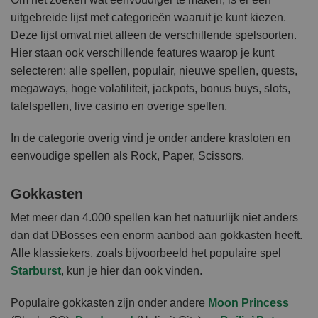
uitgebreide lijst met categorieën waaruit je kunt kiezen.
Deze lijst omvat niet alleen de verschillende spelsoorten.
Hier staan ook verschillende features waarop je kunt
selecteren: alle spellen, populair, nieuwe spellen, quests,
megaways, hoge volatiliteit, jackpots, bonus buys, slots,
tafelspellen, live casino en overige spellen.
In de categorie overig vind je onder andere krasloten en
eenvoudige spellen als Rock, Paper, Scissors.
Gokkasten
Met meer dan 4.000 spellen kan het natuurlijk niet anders
dan dat DBosses een enorm aanbod aan gokkasten heeft.
Alle klassiekers, zoals bijvoorbeeld het populaire spel
Starburst
, kun je hier dan ook vinden.
Populaire gokkasten zijn onder andere
Moon Princess