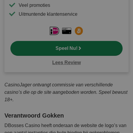
Veel promoties
Uitmuntende klantenservice
Speel Nu!
Lees Review
CasinoJager ontvangt commissie van verschillende
casino’s die op de site aangeboden worden. Speel bewust
18+.
Verantwoord Gokken
DBosses Casino heeft onderaan de website de logo’s van
een aantal instanties die hulp bieden bij gokproblemen