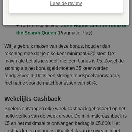
Tweede storting: 50% matchbonus tot maximaal €500
Lees de review
+ 50 free spins voor
Book of Dead
(Play’n GO)
Derde storting: 50% matchbonus tot maximaal €1.000
+ 100 free spins voor
John Hunter and the Tomb of
the Scarab Queen
(Pragmatic Play)
Wil je gebruik maken van deze bonus, houd er dan
rekening mee dat je elke keer minimaal €20 stort. De
maximale bet als je speelt met een bonus is €5. Zowel de
storting als het bonusgeld moeten 35 keer worden
rondgespeeld. Dit is een strenge rondspeelvoorwaarde,
met name voor de matchbonussen van 50%.
Wekelijks Cashback
Spelers ontvangen elke week cashback gebaseerd op het
netto-verlies van de week ervoor. De minimale cashback is
€5 en het maximaal te ontvangen bedrag is €5.000. Het
cashback-percentage is afhankelijk van je niveau in het