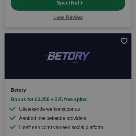
Speel Nu!
Lees Review
Bewa
als
favori
Betory
Bonus tot €3.250 + 225 free spins
Uitstekende welkomstbonus
Aanbod met bekende providers
Heeft een vorm van een social platform