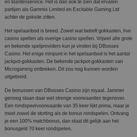
en klantenservice. Het is dan ook te zien dat ervaren
partijen als Gammix Limited en Excitable Gaming Ltd
achter de goksite zitten.
Het spelaanbod is breed. Zowel wat betreft gokkasten, live
casino spellen als overige casino spellen. Vrijwel alle grote
en bekende spelproviders kun je vinden bij DBosses
Casino. Het enige minpunt in het spelaanbod is het aantal
jackpot-gokkasten. De bekende jackpot-gokkasten van
Microgaming ontbreken. Dit zou nog kunnen worden
uitgebreid.
De bonussen van DBosses Casino zijn royaal. Jammer
genoeg staan daar wel strenge voorwaarden tegenover.
Een rondspeelvoorwaarde van 35 keer lijkt prima, maar je
moet zowel de storting als de bonus rondspelen. Ontvang
je een 100% matchbonus, dan staat dit gelijk aan het
bonusgeld 70 keer rondspelen.