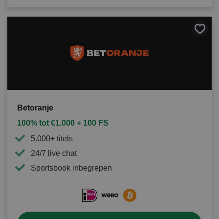
Bewa
als
favori
Betoranje
100% tot €1.000 + 100 FS
5.000+ titels
24/7 live chat
Sportsbook inbegrepen