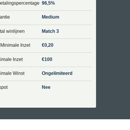
ipliers
Ja
betalingspercentage
96,5%
betalingspercentage
96,5%
ds
Ja
antie
Medium
antie
Medium
al winlijnen
Match 3
al winlijnen
Match 3
 Minimale Inzet
€0,20
 Minimale Inzet
€0,20
imale Inzet
€100
imale Inzet
€100
imale Winst
Ongelimiteerd
imale Winst
Ongelimiteerd
kpot
Nee
kpot
Nee