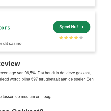
Speel Nu!
100 FS
r dit casino
Review
ercentage van 96,5%. Dat houdt in dat deze gokkast,
elegd wordt, bijna €97 terugbetaalt aan de speler. Een
 op tussen de medium en hoog.