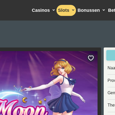
Casinos
Slots
Bonussen
Bet
Bewaar
als
favoriet
Naa
Aut
Aut
Naa
Pro
Bon
Bon
Fre
Pro
Gen
Fre
Pro
Mult
Gen
Pro
Wil
Th
Th