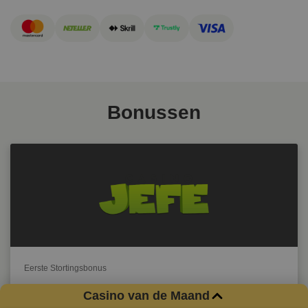
Bonussen
Eerste Stortingsbonus
Casino van de Maand
100% bonus tot €100