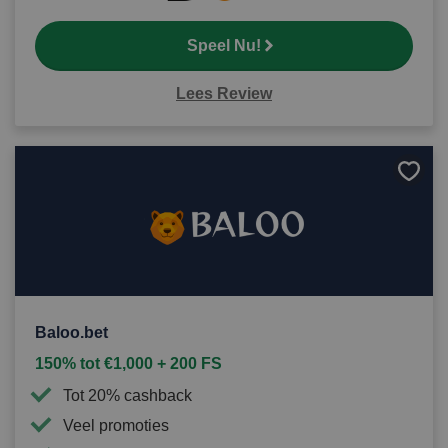
Speel Nu!
Lees Review
Bewa
als
favori
Baloo.bet
150% tot €1,000 + 200 FS
Tot 20% cashback
Veel promoties