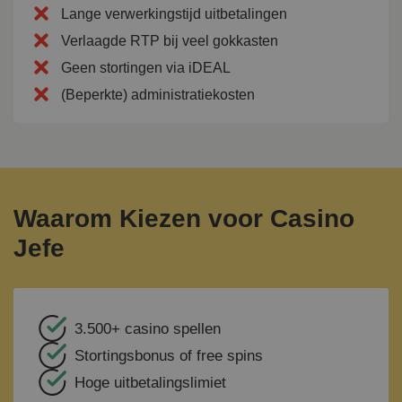
Lange verwerkingstijd uitbetalingen
Verlaagde RTP bij veel gokkasten
Geen stortingen via iDEAL
(Beperkte) administratiekosten
Waarom Kiezen voor Casino
Jefe
3.500+ casino spellen
Stortingsbonus of free spins
Hoge uitbetalingslimiet