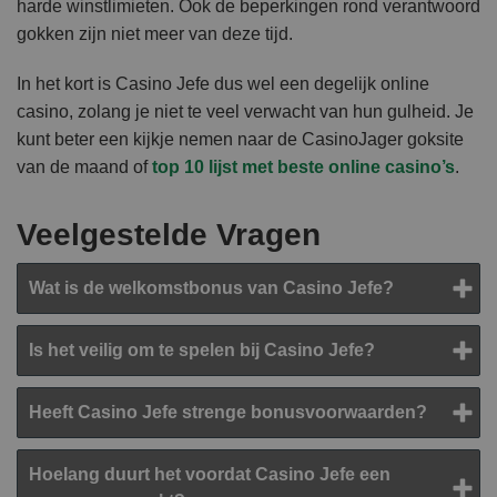
harde winstlimieten. Ook de beperkingen rond verantwoord
gokken zijn niet meer van deze tijd.
In het kort is Casino Jefe dus wel een degelijk online
casino, zolang je niet te veel verwacht van hun gulheid. Je
kunt beter een kijkje nemen naar de CasinoJager goksite
van de maand of
top 10 lijst met beste online casino’s
.
Veelgestelde Vragen
Wat is de welkomstbonus van Casino Jefe?
Is het veilig om te spelen bij Casino Jefe?
Heeft Casino Jefe strenge bonusvoorwaarden?
Hoelang duurt het voordat Casino Jefe een