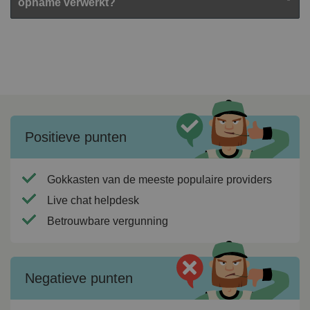
opname verwerkt?
Positieve punten
Gokkasten van de meeste populaire providers
Live chat helpdesk
Betrouwbare vergunning
Negatieve punten