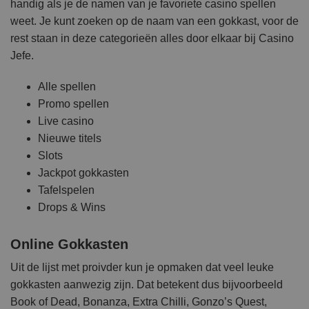
handig als je de namen van je favoriete casino spellen
weet. Je kunt zoeken op de naam van een gokkast, voor de
rest staan in deze categorieën alles door elkaar bij Casino
Jefe.
Alle spellen
Promo spellen
Live casino
Nieuwe titels
Slots
Jackpot gokkasten
Tafelspelen
Drops & Wins
Online Gokkasten
Uit de lijst met proivder kun je opmaken dat veel leuke
gokkasten aanwezig zijn. Dat betekent dus bijvoorbeeld
Book of Dead, Bonanza, Extra Chilli, Gonzo’s Quest,