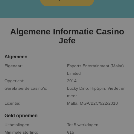
Algemene Informatie Casino
Jefe
Algemeen
Eigenaar:
Esports Entertainment (Malta)
Limited
Opgericht:
2014
Gerelateerde casino's:
Lucky Dino, HipSpin, VieBet en
meer
Licentie:
Malta, MGA/B2C/522/2018
Geld opnemen
Uitbetalingen:
Tot 5 werkdagen
Minimale storting:
€15