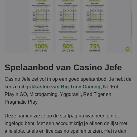
Spelaanbod van Casino Jefe
Casino Jefe zet vol in op een goed spelaanbod. Je hebt de
keuze uit
gokkasten van Big Time Gaming
, NetEnt,
Play’n GO, Microgaming, Yggdrasil, Red Tiger en
Pragmatic Play.
Deze namen zie je op de startpagina wanneer je niet
ingelogd bent. Met een account krijg je alleen de lijst met
alle slots, tafels en live casino spellen te zien. Het is dan