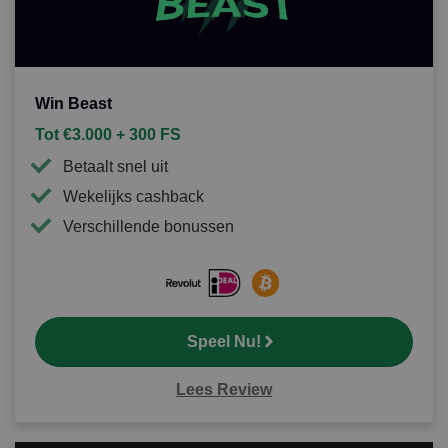
Win Beast
Tot €3.000 + 300 FS
Betaalt snel uit
Wekelijks cashback
Verschillende bonussen
Speel Nu!
Lees Review