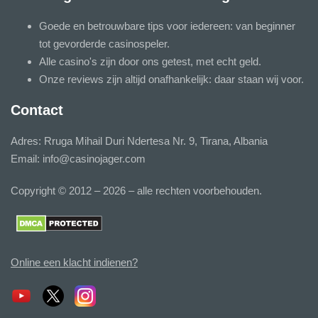
Goede en betrouwbare tips voor iedereen: van beginner
tot gevorderde casinospeler.
Alle casino's zijn door ons getest, met echt geld.
Onze reviews zijn altijd onafhankelijk: daar staan wij voor.
Contact
Adres: Rruga Mihail Duri Ndertesa Nr. 9, Tirana, Albania
Email:
info@casinojager.com
Copyright © 2012 – 2026 – alle rechten voorbehouden.
Online een klacht indienen?