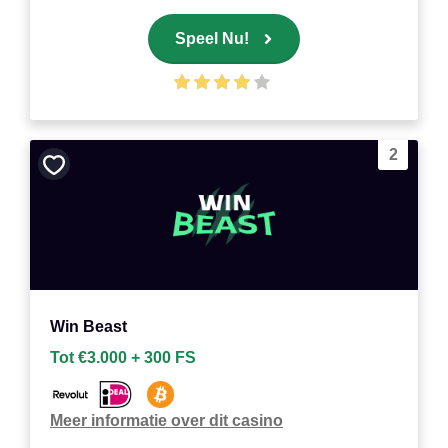
Speel Nu!
2
Bewaar
als
favoriet
Win Beast
Tot €3.000 + 300 FS
Meer informatie over dit casino