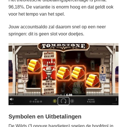
96,18%. De variantie is enorm hoog en dat geldt ook
voor het tempo van het spel.
Jouw accountsaldo zal daarom snel op een neer
springen: dit is geen slot voor doetjes.
Symbolen en Uitbetalingen
De Wilds (3 ongure bandieten) spelen de hoofdrol in