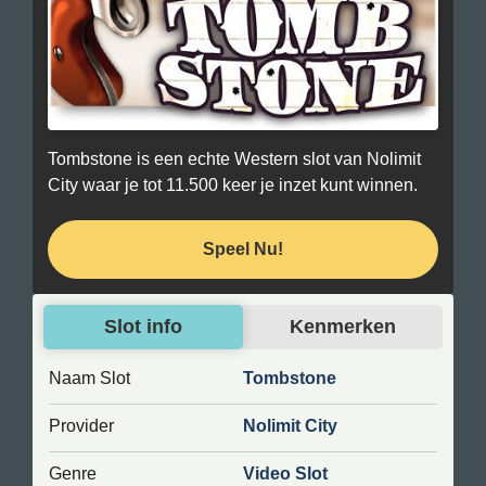
Tombstone is een echte Western slot van Nolimit
City waar je tot 11.500 keer je inzet kunt winnen.
Speel Nu!
Slot info
Kenmerken
Reels
5
Naam Slot
Tombstone
Autoplay
Ja
Bonus Spel
Ja
Provider
Nolimit City
Free Spins
12
Progressieve Jackpot
Nee
Genre
Video Slot