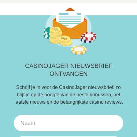
CASINOJAGER NIEUWSBRIEF
ONTVANGEN
Schrijf je in voor de CasinoJager nieuwsbrief, zo
blijf je op de hoogte van de beste bonussen, het
laatste nieuws en de belangrijkste casino reviews.