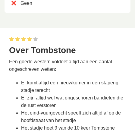
Geen
Over Tombstone
Een goede western voldoet altijd aan een aantal
ongeschreven wetten:
Er komt altijd een nieuwkomer in een slaperig
stadje terecht
Er zijn altijd wel wat ongeschoren bandieten die
de rust verstoren
Het eind-vuurgevecht speelt zich altijd af op de
hoofdstraat van het stadje
Het stadje heet 9 van de 10 keer Tombstone