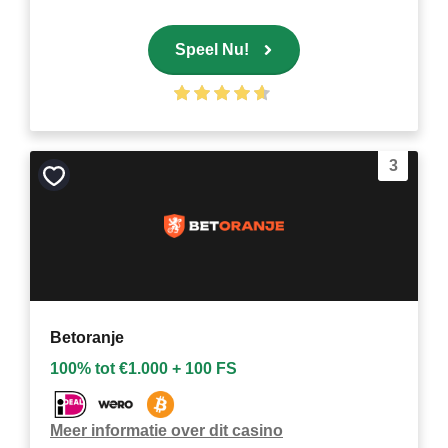
Speel Nu!
3
Bewaar
als
favoriet
Betoranje
100% tot €1.000 + 100 FS
Meer informatie over dit casino