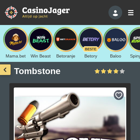
BESTE
Mama.bet
Win Beast
Betoranje
Betory
Baloo
Spin
Tombstone
Bewaar
als
favoriet